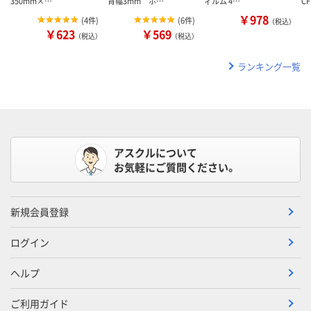
350mm×…
背幅3mm ホ…
ィルム 4…
C
￥978
(
4件
)
(
6件
)
（税込）
￥623
￥569
（税込）
（税込）
ランキング一覧
アスクルについて
お気軽にご質問ください。
新規会員登録
ログイン
ヘルプ
ご利用ガイド