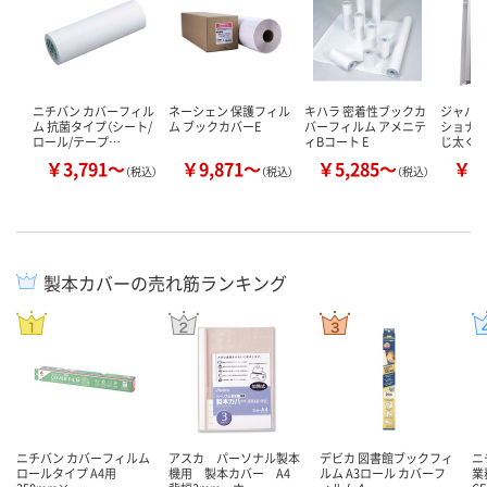
ニチバン カバーフィル
ネーシェン 保護フィル
キハラ 密着性ブックカ
ジャパン
ム 抗菌タイプ（シート/
ム ブックカバーE
バーフィルム アメニテ
ショナル
ロール/テープ…
ィBコート E
じ太く
￥3,791～
￥9,871～
￥5,285～
￥1
（税込）
（税込）
（税込）
製本カバーの売れ筋ランキング
ニチバン カバーフィルム
アスカ パーソナル製本
デビカ 図書館ブックフィ
ニ
ロールタイプ A4用
機用 製本カバー A4
ルム A3ロール カバーフ
業