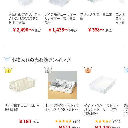
良品計画 アクリルネッ
ライフモジュール オー
ブリックス 吉川国工業
ユメミグ
クレス・ピアススタン
ガナイザー 吉川国工
所
きる仕切
ド 無印良品
業所
イト(白)
￥2,490～
￥1,435～
￥368～
￥
（税込）
（税込）
（税込）
小物入れの売れ筋ランキング
サナダ精工 ユニセルM IV
Like-it（ライクイット） ブ
イノマタ化学 ストック
岩
J9618 1個
リックス 210ミドルM …
バスケット A4 4570
ス
1袋（5個…
10
￥160
(
9件
)
(
7件
)
（税込）
￥511
￥1,140
（税込）
（税込）