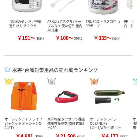
「現場のチカラ」 PP荷
ASKUL(アスクル) ケー
TRUSCO トラスコ中山
PP 荷
造りひも アスクル
ブルタイ 使い切り 屋内
PPテープ
白 信
用 結束…
￥191～
￥106～
￥335～
￥
（税込）
（税込）
（税込）
水害・台風対策用品の売れ筋ランキング
オーシャンライフ ライフ
東洋物産 タニザワ 小型船
オーシャンライフ
オ
ジャケット オーシャンC-
舶用救命胴衣(膨脹式)BJ
OCEANLIFE
張
2型 TY…
ー250…
LG―1/WR―1用ボ…
用
￥4,881
￥21,506
￥4,172
（税込）
（税込）
（税込）