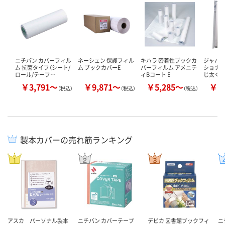
ニチバン カバーフィル
ネーシェン 保護フィル
キハラ 密着性ブックカ
ジャパン
ム 抗菌タイプ（シート/
ム ブックカバーE
バーフィルム アメニテ
ショナル
ロール/テープ…
ィBコート E
じ太く
￥3,791～
￥9,871～
￥5,285～
￥1
（税込）
（税込）
（税込）
製本カバーの売れ筋ランキング
アスカ パーソナル製本
ニチバン カバーテープ
デビカ 図書館ブックフィ
ニ