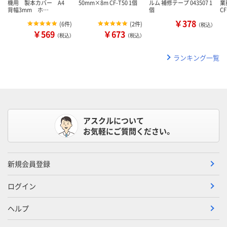
機用 製本カバー A4
50mm×8m CF-T50 1個
ルム 補修テープ 043507 1
業
背幅3mm ホ…
個
C
￥378
(
6件
)
(
2件
)
（税込）
￥569
￥673
（税込）
（税込）
ランキング一覧
アスクルについて
お気軽にご質問ください。
新規会員登録
ログイン
ヘルプ