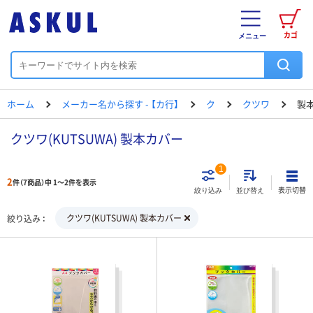
カゴ
メニュー
ホーム
メーカー名から探す - 【カ行】
ク
クツワ
製
クツワ(KUTSUWA) 製本カバー
1
2
件（7商品）中 1～2件を表示
表示切替
絞り込み
並び替え
クツワ(KUTSUWA) 製本カバー
絞り込み