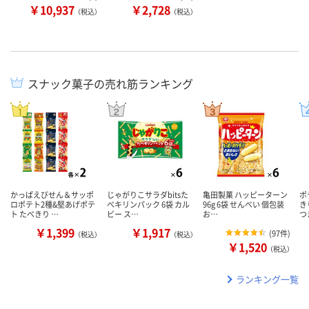
￥10,937
￥2,728
（税込）
（税込）
スナック菓子の売れ筋ランキング
かっぱえびせん＆サッポ
じゃがりこサラダbitsた
亀田製菓 ハッピーターン
ポ
ロポテト2種&堅あげポテ
べキリンパック 6袋 カル
96g 6袋 せんべい 個包装
き
ト たべきり …
ビー ス…
お…
つ
￥1,399
￥1,917
(
97件
)
（税込）
（税込）
￥1,520
（税込）
ランキング一覧