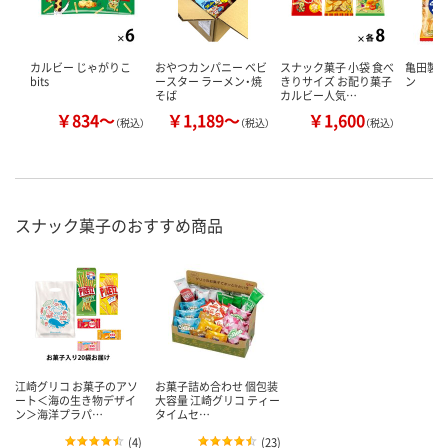
カルビー じゃがりこ
おやつカンパニー ベビ
スナック菓子 小袋 食べ
亀田製菓
bits
ースター ラーメン・焼
きりサイズ お配り菓子
ン
そば
カルビー人気…
￥834～
￥1,189～
￥1,600
￥
（税込）
（税込）
（税込）
スナック菓子のおすすめ商品
江崎グリコ お菓子のアソ
お菓子詰め合わせ 個包装
ート＜海の生き物デザイ
大容量 江崎グリコ ティー
ン＞海洋プラパ…
タイムセ…
(
4
)
(
23
)