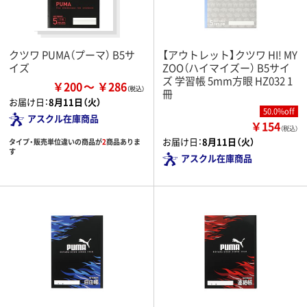
クツワ PUMA（プーマ） B5サ
【アウトレット】クツワ HI! MY
イズ
ZOO（ハイマイズー） B5サイ
ズ 学習帳 5mm方眼 HZ032 1
￥200
￥286
冊
お届け日：
8月11日（火）
50.0%off
アスクル在庫商品
￥154
（税込）
お届け日：
8月11日（火）
タイプ・販売単位違いの商品が
2
商品ありま
す
アスクル在庫商品