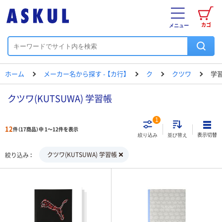
カゴ
メニュー
ホーム
メーカー名から探す - 【カ行】
ク
クツワ
学
クツワ(KUTSUWA) 学習帳
1
12
件（17商品）中 1～12件を表示
表示切替
絞り込み
並び替え
クツワ(KUTSUWA) 学習帳
絞り込み