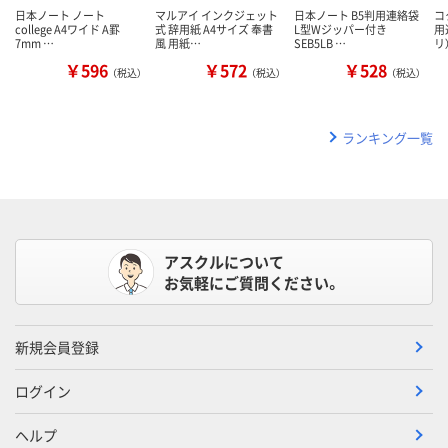
日本ノート ノート
マルアイ インクジェット
日本ノート B5判用連絡袋
コ
college A4ワイド A罫
式 辞用紙 A4サイズ 奉書
L型Wジッパー付き
用
7mm …
風 用紙…
SEB5LB …
リ
￥596
￥572
￥528
（税込）
（税込）
（税込）
ランキング一覧
アスクルについて
お気軽にご質問ください。
新規会員登録
ログイン
ヘルプ