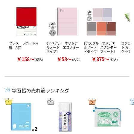
プラス レポート用
【アスクル オリジナ
【アスクル オリジナ
コクヨ 
紙 A罫
ルノート エコノミー
ルノート スタンダー
ト カラ
タイプ】
ドタイプ アソート】
ク セミB
￥158～
￥58～
￥375～
￥
（税込）
（税込）
（税込）
学習帳の売れ筋ランキング