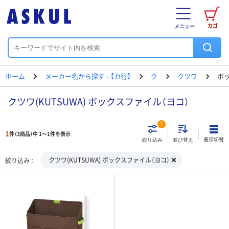
カゴ
メニュー
ホーム
メーカー名から探す - 【カ行】
ク
クツワ
ボ
クツワ(KUTSUWA) ボックスファイル（ヨコ）
1
1
件（3商品）中 1～1件を表示
表示切替
絞り込み
並び替え
クツワ(KUTSUWA) ボックスファイル（ヨコ）
絞り込み