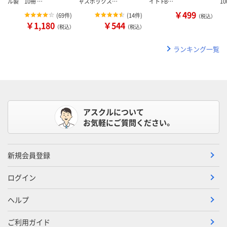
ル製 10冊 …
ャスボックス…
イト FB…
1
￥499
(
69件
)
(
14件
)
（税込）
￥1,180
￥544
（税込）
（税込）
ランキング一覧
アスクルについて
お気軽にご質問ください。
新規会員登録
ログイン
ヘルプ
ご利用ガイド