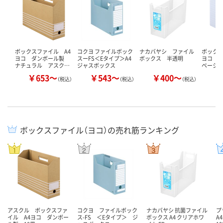
ボックスファイル A4
コクヨ ファイルボック
ナカバヤシ ファイル
ボックス
ヨコ ダンボール製
スーFS＜Eタイプ＞A4
ボックス 半透明
ヨコ 
ナチュラル アスク…
ジャスボックス
ベーシ
￥653～
￥543～
￥400～
￥
（税込）
（税込）
（税込）
ボックスファイル（ヨコ）の売れ筋ランキング
アスクル ボックスファ
コクヨ ファイルボック
ナカバヤシ 抗菌ファイル
プ
イル A4ヨコ ダンボー
ス-FS ＜Eタイプ＞ ジ
ボックス A4 クリアホワ
A