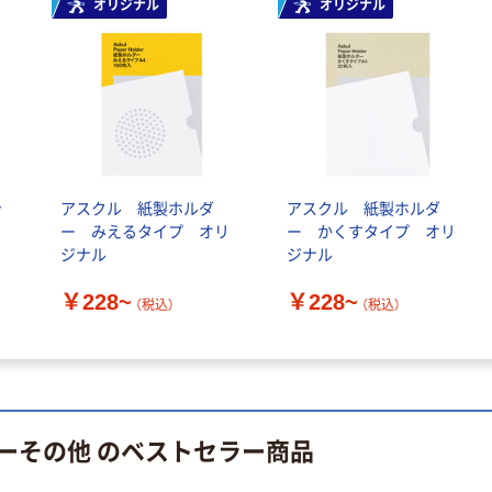
スズラン 酒精綿
オリジナル
オリジナル
パー ボックス
G バルクタイプ
モカ 200組 5個
指定医薬部外品
アスクル オリジ
￥428~
（税込）
ナルティッシュ
￥140~
（税込）
PEFC認証
オリジナル
人気商品
【アスクル限定】
サントリー 天然
ファーストレイ
水 ミネラルウォ
ト ニトリルグ
ッ
アスクル 紙製ホルダ
アスクル 紙製ホルダ
ーター ペットボ
ローブ ブル
￥698~
ー みえるタイプ オリ
ー かくすタイプ オリ
（税込）
トル
ー 粉なし（パ
￥686~
（税込）
ジナル
ジナル
ウダーフリー）
オリジナル
￥228~
￥228~
（税込）
（税込）
本気プライス
アスクル 検査用
ファーストレイ
ディスポパンツ
ト ホワイト紙コ
￥96~
（税込）
ップ
￥374~
（税込）
ーその他 のベストセラー商品