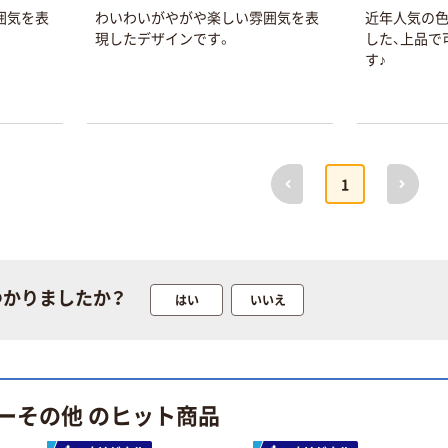
囲気を表
わいわいがやがや楽しい雰囲気を表
近年人気の色
現したデザインです。
した、上品で
す♪
本気プライス
オリジナル
蛍光オプテック
【アスクル限定】
ス1(アスクル限
ファーストレイ
定モデル) 蛍光
ト ニトリルグ
前へ
次へ
1
ペン ゼブラ
ローブ ホワイ
￥52~
￥698~
（税込）
（税込）
ト 粉なし（パ
ウダーフリー）
本気プライス
本気プライス
嬬恋銘水 ナチュ
ペーパータオル
つかりましたか？
はい
いいえ
ラルミネラルウ
小判・シングル
ォーター 500ml
再生紙 200枚
キャップシール
FSC認証紙 アス
￥1,037~
￥143~
（税込）
付き／2Lラベル
クルオリジナル
（税込）
レス 10本
ーその他 のヒット商品
本気プライス
オリジナル
ティッシュペー