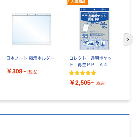
人気商品
ーホルダー A4
スタンダード
￥126~
（税込）
本気プライス
ティッシュペー
次の
パー ボックス
150組 5箱入 ア
日本ノート 掲示ホルダー
コレクト 透明ポケッ
無
スクル スマート
￥328~
ト 再生ＰＰ Ａ４
も
（税込）
コンパクト ビ
￥308~
ル
（税込）
ビッド PEFC認
セ
証
本気プライス
￥2,505~
￥
（税込）
ペーパータオル
中判 再生紙
100％ 200枚
FSC認証 シング
￥149~
（税込）
ル 大王製紙共同
企画 オリジナル