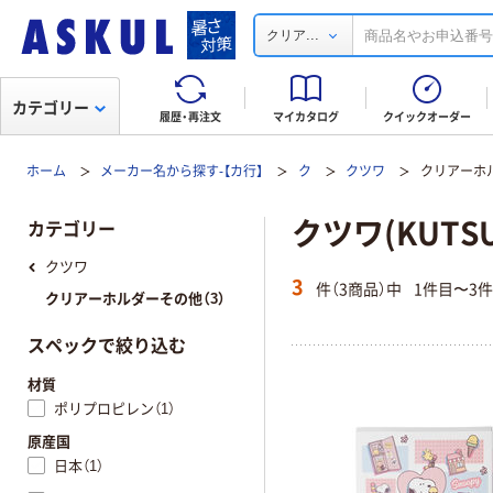
...
クリア
カテゴリー
履歴・再注文
マイカタログ
クイックオーダー
ホーム
メーカー名から探す-【カ行】
ク
クツワ
クリアーホ
クツワ(KUT
カテゴリー
クツワ
3
件（3商品）中
1件目〜3
クリアーホルダーその他（3）
スペックで絞り込む
材質
ポリプロピレン（1）
原産国
日本（1）