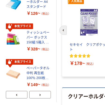
人気商品
ーホルダー A4
さしい やわらか
スタンダード
いマスク
￥126~
￥458~
（税込）
（税込）
本気プライス
本気プライス
ティッシュペー
トイレットペー
前のスライドへ
パー ボックス
パー シングル
150組 5箱入 ア
120ｍ 再生紙
セキセイ クリアポケ
スクル スマート
100% 6ロール
￥328~
￥470~
ト
（税込）
（税込）
コンパクト ビ
リサイクル100
ビッド PEFC認
芯あり FSC認
証
証
本気プライス
期間限定価格
￥178~
（税込）
ペーパータオル
アスクル プラ
中判 再生紙
スチックグロー
100％ 200枚
ブ 薄手 粉な
FSC認証 シング
し（パウダーフ
￥149~
￥298~
（税込）
（税込）
ル 大王製紙共同
リー）
企画 オリジナル
クリアーホルダ