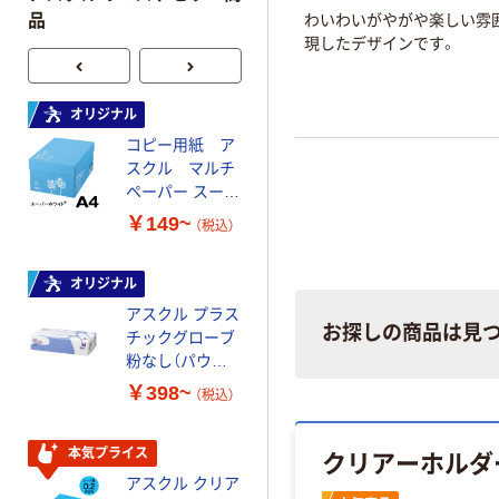
わいわいがやがや楽しい雰
品
現したデザインです。
オリジナル
オリジナル
コピー用紙 ア
コピー用紙 マ
スクル マルチ
ルチペーパー
ペーパー スーパ
スーパーエコノ
ーホワイト+
ミー+
￥149~
￥149~
（税込）
（税込）
オリジナル
本気プライス
アスクル プラス
トイレットペー
お探しの商品は見
チックグローブ
パー ダブル60
粉なし（パウダ
ｍ 再生紙
ーフリー）
100% 6ロール
￥398~
￥460~
（税込）
（税込）
リサイクル100
芯あり FSC認
クリアーホルダ
証
本気プライス
本気プライス
アスクル クリア
アスクル 耳にや