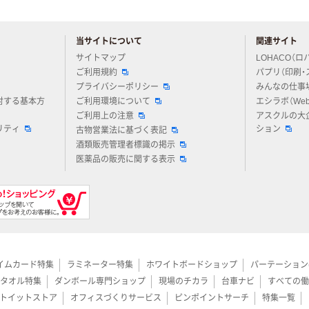
当サイトについて
関連サイト
アスクルについてお気軽にご質問ください
サイトマップ
LOHACO（ロ
ご利用規約
パプリ（印刷・
プライバシーポリシー
みんなの仕事
対する基本方
ご利用環境について
エシラボ（We
ご利用上の注意
アスクルの大
リティ
ション
古物営業法に基づく表記
酒類販売管理者標識の掲示
医薬品の販売に関する表示
イムカード特集
ラミネーター特集
ホワイトボードショップ
パーテーション
タオル特集
ダンボール専門ショップ
現場のチカラ
台車ナビ
すべての働
トイットストア
オフィスづくりサービス
ピンポイントサーチ
特集一覧