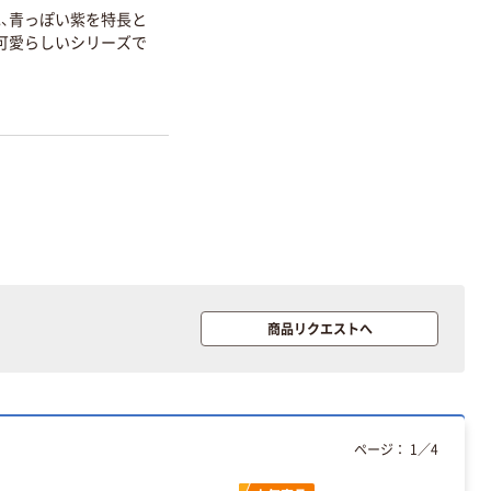
、青っぽい紫を特長と
可愛らしいシリーズで
本気プライス
オリジナル
アスクル トイ
コピー用紙 ア
レのおそうじシ
スクル マルチ
ート 大王製紙
ペーパー スーパ
共同企画 トイ
ーホワイト+
￥330~
￥149~
（税込）
（税込）
レクリーナー
トイレシート
オリジナル
本気プライス
オリジナル
【ガムテープ】ア
アスクル プラス
商品リクエストへ
スクル 現場のチ
チックグローブ
カラ 厚さ
粉なし（パウダ
0.22mm 布テー
ーフリー）
￥145~
￥398~
（税込）
（税込）
プ
本気プライス
ページ：
1
／
4
アスクル クリア