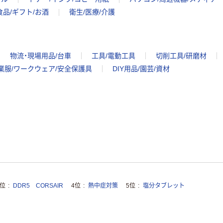
食品/ギフト/お酒
衛生/医療/介護
物流・現場用品/台車
工具/電動工具
切削工具/研磨材
業服/ワークウェア/安全保護具
DIY用品/園芸/資材
3位
DDR5 CORSAIR
4位
熱中症対策
5位
塩分タブレット