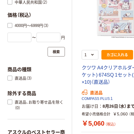
中華人民共和国（2）
価格（税込）
4000円～6999円（3）
〜
円
検索
カゴに入れる
クツワ A4クリアホルダー
商品の種類
ケット) 674SQ 1セット
直送品（3）
×10)（直送品）
直送品
除外する商品
COMPASS PLUS１
直送品、お取り寄せ品を除く
お届け日
8月26日（水）ま
（0）
￥5,060
希望小売価格合計
（
￥5,060
（税込）
アスクルのベストセラー商