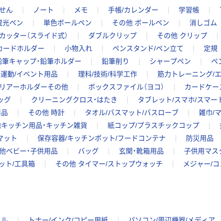
せん
ノート
メモ
手帳/カレンダー
学習帳
蛍光ペン
単色ボールペン
その他 ボールペン
消しゴム
カッター（スライド式）
ダブルクリップ
その他 クリップ
/カードホルダー
小物入れ
ペンスタンド/ペン立て
定規
鉛筆キャップ・鉛筆ホルダー
鉛筆削り
シャープペン
ペ
運動/イベント用品
理科/技術/科学工作
筋力トレーニング/
リアーホルダーその他
ボックスファイル（ヨコ）
カードケー
ッグ
クリーニングクロス・はたき
タブレット/スマホ/スマ
用品
その他 時計
タオル/バスマット/バスローブ
雑巾/
他キッチン用品・キッチン雑貨
紙コップ/プラスチックコップ
マット
保存容器/キッチンポット/フードコンテナ
防災用品
他ベビー・子供用品
バッグ
玄関・靴箱用品
子供用マス
ット/工具箱
その他 タイマー/ストップウォッチ
メジャー/
イル
トナー/インク/コピー用紙
パソコン/周辺機器/メディア