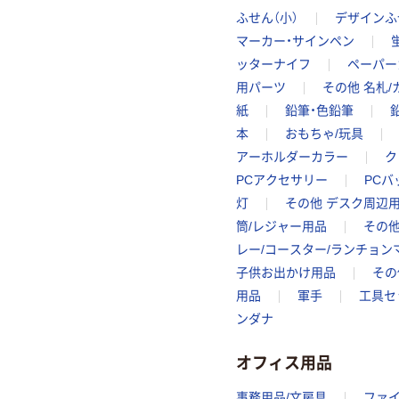
ふせん（小）
デザインふ
マーカー・サインペン
ッターナイフ
ペーパー
用パーツ
その他 名札
紙
鉛筆・色鉛筆
本
おもちゃ/玩具
アーホルダーカラー
ク
PCアクセサリー
PCバ
灯
その他 デスク周辺
筒/レジャー用品
その
レー/コースター/ランチョン
子供お出かけ用品
その
用品
軍手
工具セ
ンダナ
オフィス用品
事務用品/文房具
ファ