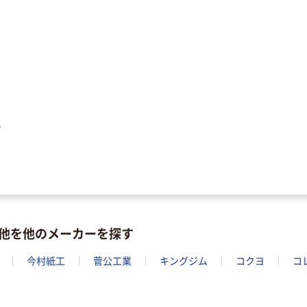
ト
他を他のメーカーを探す
今村紙工
菅公工業
キングジム
コクヨ
コ