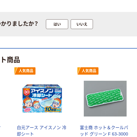
つかりましたか？
はい
いいえ
ット商品
人気商品
人気商品
オ
白元アース アイスノン 冷
富士商 ホット＆クールパ
却シート
ッド グリーン F 63-3000