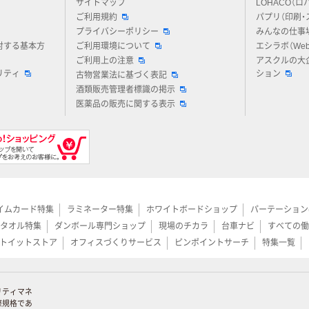
サイトマップ
LOHACO（ロ
ご利用規約
パプリ（印刷・
プライバシーポリシー
みんなの仕事
対する基本方
ご利用環境について
エシラボ（We
ご利用上の注意
アスクルの大
リティ
ション
古物営業法に基づく表記
酒類販売管理者標識の掲示
医薬品の販売に関する表示
イムカード特集
ラミネーター特集
ホワイトボードショップ
パーテーション
タオル特集
ダンボール専門ショップ
現場のチカラ
台車ナビ
すべての働
トイットストア
オフィスづくりサービス
ピンポイントサーチ
特集一覧
リティマネ
際規格であ