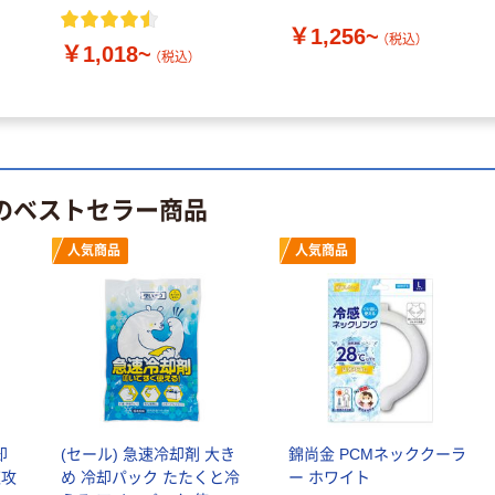
￥1,256~
（税込）
￥1,018~
（税込）
 のベストセラー商品
人気商品
人気商品
却
(セール) 急速冷却剤 大き
錦尚金 PCMネッククーラ
速攻
め 冷却パック たたくと冷
ー ホワイト