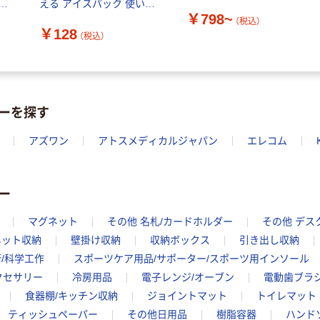
ッ
える アイスパック 使い捨
￥798~
りグ
て 携帯 冷却用品 武田コー
（税込）
￥128
ポレーション 1個
（税込）
ーを探す
アズワン
アトスメディカルジャパン
エレコム
ー
マグネット
その他 名札/カードホルダー
その他 デス
ネット収納
壁掛け収納
収納ボックス
引き出し収納
術/科学工作
スポーツケア用品/サポーター/スポーツ用インソール
クセサリー
冷房用品
電子レンジ/オーブン
電動歯ブラ
食器棚/キッチン収納
ジョイントマット
トイレマット
ティッシュペーパー
その他日用品
樹脂容器
ハンド