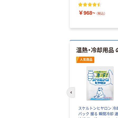
送品）
4589596695624 1箱（直送
品）
￥968~
￥2,178
（税込）
（税込）
温熱・冷却用品
人気商品
前のスライドへ
スケルトンヒヤロン 冷
パック 握る 瞬間冷却 