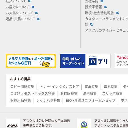
注文について
会社案内
お届けについて
投資家情報
お支払いについて
環境・社会活動報告
返品・交換について
カスタマーハラスメントに
針
アスクルのサイバーセキュ
おすすめ特集
コピー用紙特集
トナー・インクメガストア
電卓特集
電池特集
タ
ゴミ箱／ダストボックス特集
お掃除特集
洗剤特集
スリッパ特集
収納用品特集
シャチハタ特集
白衣・介護ユニフォームショップ
ポス
アスクルは公益社団法人日本通信
アスクルは情報セキュ
販売協会の会員です。
ジメントシステムの国