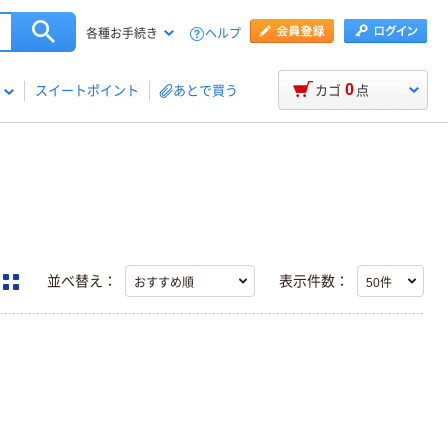
ヘルプ
各種お手続き
0
スイートポイント
あとで買う
カゴ
点
並べ替え：
表示件数：