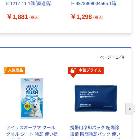
8-1217-11 1個（直送品）
ト 4979869004565 1箱(1
￥
セット)（直送品）
￥1,881
￥1,298
（税込）
（税込）
ページ：
1
／
4
人気商品
本気プライス
次の
アイリスオーヤマ クール
携帯用冷却パック 紀陽除
白
タオル シート 冷却 使い捨
虫菊 瞬間冷却パック 使い
ん