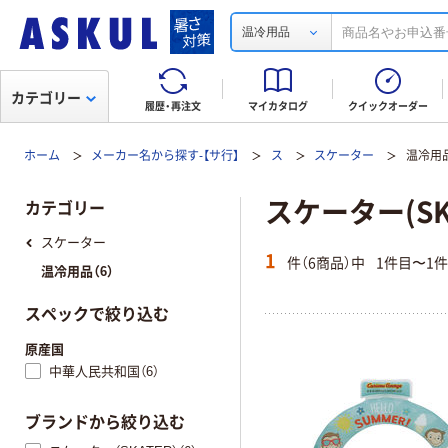
温冷用品
カテゴリー
履歴・再注文
マイカタログ
クイックオーダー
ホーム
メーカー名から探す-【サ行】
ス
スケーター
温冷用
スケーター(SK
カテゴリー
スケーター
1
件（6商品）中
1件目〜1
温冷用品（6）
スペックで絞り込む
原産国
中華人民共和国（6）
ブランドから絞り込む