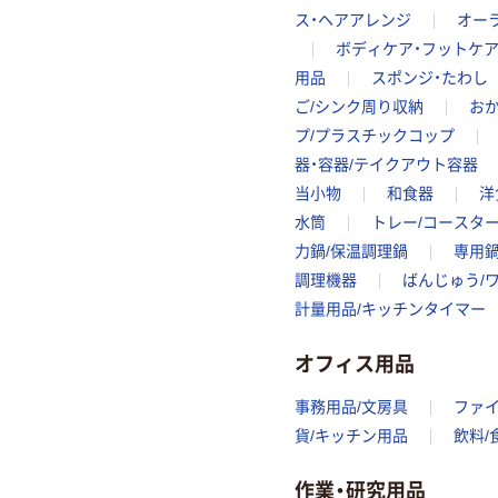
ス・ヘアアレンジ
オー
ボディケア・フットケ
用品
スポンジ・たわし
ご/シンク周り収納
おか
プ/プラスチックコップ
器・容器/テイクアウト容器
当小物
和食器
洋
水筒
トレー/コースタ
力鍋/保温調理鍋
専用
調理機器
ばんじゅう/
計量用品/キッチンタイマー
オフィス用品
事務用品/文房具
ファ
貨/キッチン用品
飲料/
作業・研究用品