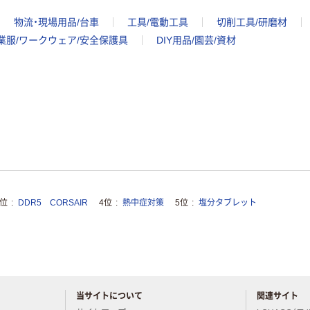
物流・現場用品/台車
工具/電動工具
切削工具/研磨材
業服/ワークウェア/安全保護具
DIY用品/園芸/資材
3位
DDR5 CORSAIR
4位
熱中症対策
5位
塩分タブレット
当サイトについて
関連サイト
アスクルについてお気軽にご質問ください