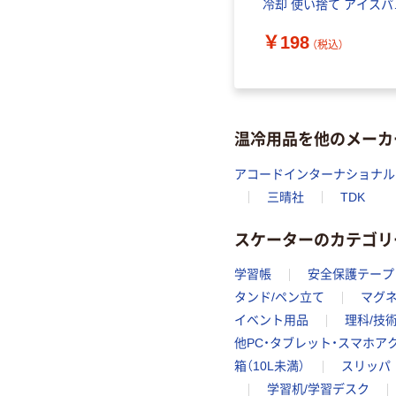
冷却 使い捨て アイスパ
ク 冷却材 叩く ひんや
￥198
ッズ ロッテ 1個
（税込）
温冷用品を他のメーカ
アコードインターナショナル
三晴社
TDK
スケーターのカテゴリ
学習帳
安全保護テープ
タンド/ペン立て
マグ
イベント用品
理科/技
他PC・タブレット・スマホア
箱（10L未満）
スリッパ
学習机/学習デスク