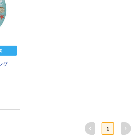
）
ング
前へ
次へ
1