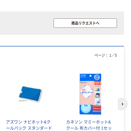
商品リクエストへ
ページ：
1
／
5
次の
アズワン ナビホット&ク
カネソン マミーホット&
ア
ールパック スタンダード
クール 布カバー付 1セッ
せ