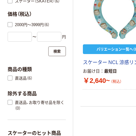
スケーター（SKATER）（6）
価格（税込）
2000円～3999円（6）
〜
円
バリエーション一覧へ（6
検索
スケーター NCL 涼感リ
商品の種類
お届け日
最短日
直送品（6）
￥2,640~
（税込）
除外する商品
直送品、お取り寄せ品を除く
（0）
スケーターのヒット商品