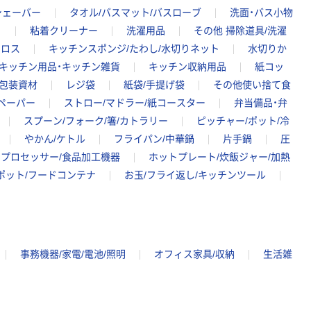
シェーバー
タオル/バスマット/バスローブ
洗面・バス小物
り
粘着クリーナー
洗濯用品
その他 掃除道具/洗濯
クロス
キッチンスポンジ/たわし/水切りネット
水切りか
キッチン用品・キッチン雑貨
キッチン収納用品
紙コッ
包装資材
レジ袋
紙袋/手提げ袋
その他使い捨て食
ペーパー
ストロー/マドラー/紙コースター
弁当備品・弁
スプーン/フォーク/箸/カトラリー
ピッチャー/ポット/冷
やかん/ケトル
フライパン/中華鍋
片手鍋
圧
プロセッサー/食品加工機器
ホットプレート/炊飯ジャー/加熱
ポット/フードコンテナ
お玉/フライ返し/キッチンツール
事務機器/家電/電池/照明
オフィス家具/収納
生活雑