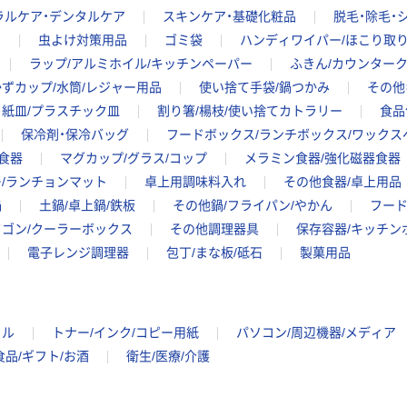
ラルケア・デンタルケア
スキンケア・基礎化粧品
脱毛・除毛・
ア
虫よけ対策用品
ゴミ袋
ハンディワイパー/ほこり取
ラップ/アルミホイル/キッチンペーパー
ふきん/カウンター
ずカップ/水筒/レジャー用品
使い捨て手袋/鍋つかみ
その他
紙皿/プラスチック皿
割り箸/楊枝/使い捨てカトラリー
食品
保冷剤・保冷バッグ
フードボックス/ランチボックス/ワックス
食器
マグカップ/グラス/コップ
メラミン食器/強化磁器食器
ー/ランチョンマット
卓上用調味料入れ
その他食器/卓上用品
鍋
土鍋/卓上鍋/鉄板
その他鍋/フライパン/やかん
フード
ワゴン/クーラーボックス
その他調理器具
保存容器/キッチン
電子レンジ調理器
包丁/まな板/砥石
製菓用品
イル
トナー/インク/コピー用紙
パソコン/周辺機器/メディア
食品/ギフト/お酒
衛生/医療/介護