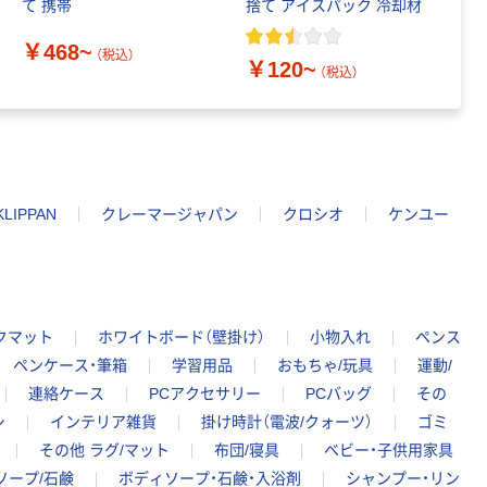
て 携帯
捨て アイスパック 冷却材
￥
￥468~
（税込）
￥120~
（税込）
KLIPPAN
クレーマージャパン
クロシオ
ケンユー
クマット
ホワイトボード（壁掛け）
小物入れ
ペンス
ペンケース・筆箱
学習用品
おもちゃ/玩具
運動/
連絡ケース
PCアクセサリー
PCバッグ
その
シ
インテリア雑貨
掛け時計（電波/クォーツ）
ゴミ
その他 ラグ/マット
布団/寝具
ベビー・子供用家具
ソープ/石鹸
ボディソープ・石鹸・入浴剤
シャンプー・リン