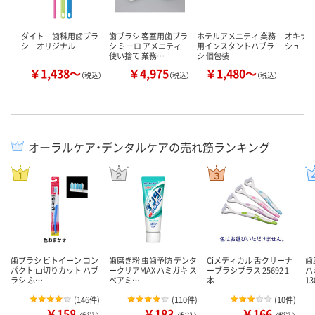
ダイト 歯科用歯ブラ
歯ブラシ 客室用歯ブラ
ホテルアメニティ 業務
オキナ
シ オリジナル
シ ミーロ アメニティ
用インスタントハブラ
シュ 
使い捨て 業務…
シ 個包装
￥1,438～
￥4,975
￥1,480～
￥
（税込）
（税込）
（税込）
オーラルケア・デンタルケアの売れ筋ランキング
歯ブラシ ビトイーン コン
歯磨き粉 虫歯予防 デンタ
Ciメディカル 舌クリーナ
歯
パクト 山切りカット ハブ
ークリアMAX ハミガキ ス
ーブラシプラス 25692 1
ハ
ラシ ふ…
ペアミ…
本
1
(
146件
)
(
110件
)
(
10件
)
￥158
￥183
￥166