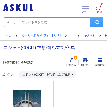
カゴ
メニュー
ホーム
メーカー名から探す - 【カ行】
コ
コジット
コジット(COGIT) 神棚/御札立て/仏具
1
1
件（1商品）中 1～1件を表示
表示切替
絞り込み
並び替え
コジット(COGIT) 神棚/御札立て/仏具
絞り込み