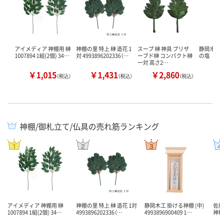
アイメディア 神棚用 榊
神棚の里 特上 榊 造花 1
スープ 榊 神具 プリザ
静岡木工
1007894 1組(2個) 34…
対 4993896202336（…
ーブド榊 コンパクト榊
の塩
一対 高さ2…
￥1,015
￥1,431
￥2,860
￥
（税込）
（税込）
（税込）
神棚/御札立て/仏具の売れ筋ランキング
アイメディア 神棚用 榊
神棚の里 特上 榊 造花 1対
静岡木工 掛ける神棚 (中)
佐
1007894 1組(2個) 34…
4993896202336（…
4993896900409 1…
神棚