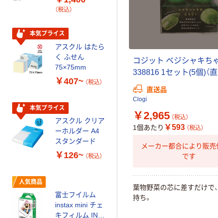
形 アルカリ乾
（税込）
電池 北欧パッ
ケージ アスク
￥140~
（税込）
ルオリジナル
本気プライス
アスクル はたら
本気プライス
く ふせん
コジット ベジシャキち
ティッシュペー
75×75mm
338816 1セット(5個)（
パー ボックス
￥407~
（税込）
150組 5箱入 ア
直送品
スクル スマート
￥328~
Clogi
（税込）
コンパクト ビ
本気プライス
￥2,965
ビッド PEFC認
（税込）
アスクル クリア
証
オリジナル
￥593
1個あたり
（税込）
ーホルダー A4
コピー用紙 マ
スタンダード
メーカー都合により販売
ルチペーパー
￥126~
です
（税込）
スーパーエコノ
ミー+
￥149~
（税込）
人気商品
葉物野菜の芯に差すだけで
富士フイルム
持ち。
本気プライス
instax mini チェ
アスクル はたら
キフィルム INS