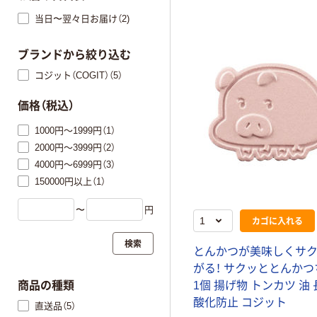
当日〜翌々日お届け（2)
ブランドから絞り込む
コジット（COGIT）（5）
価格（税込）
1000円～1999円（1）
2000円～3999円（2）
4000円～6999円（3）
150000円以上（1）
〜
円
カゴに入れる
検索
とんかつが美味しくサ
がる！ サクッととんか
1個 揚げ物 トンカツ 油
商品の種類
酸化防止 コジット
直送品（5）