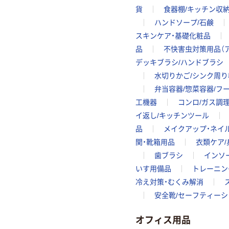
貨
食器棚/キッチン収
ハンドソープ/石鹸
スキンケア・基礎化粧品
品
不快害虫対策用品（ア
デッキブラシ/ハンドブラシ
水切りかご/シンク周り
弁当容器/惣菜容器/フ
工機器
コンロ/ガス調
イ返し/キッチンツール
品
メイクアップ・ネイ
関・靴箱用品
衣類ケア
歯ブラシ
インソ
いす用備品
トレーニン
冷え対策・むくみ解消
安全靴/セーフティー
オフィス用品