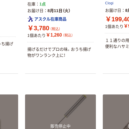
Clogi
在庫
1点
お届け日
8
お届け日
8月11日（火）
￥199,4
アスクル在庫商品
￥
1個あたり
￥3,780
（税込）
￥1,260
1個あたり
（税込）
１１通りの
うち揚げ
便利なハサミ
揚げるだけでプロの味。おうち揚げ
物がワンランク上に！
本気プライス
オリジナル
【ガムテープ】ア
アスクル 「現場
スクル 現場のチ
のチカラ」 養生
カラ 厚さ
テープ
0.22mm 布テー
￥145~
￥358~
（税込）
（税込）
プ
本気プライス
オリジナル
トイレットペー
サントリー 伊右
販売停止中