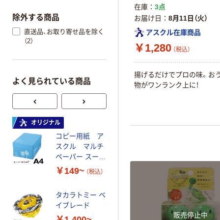
在庫
3点
除外する商品
お届け日
8月11日（火）
直送品、お取り寄せ品を除く
アスクル在庫商品
（2）
￥1,280
（税込）
揚げるだけでプロの味。お
よく見られている商品
物がワンランク上に！
オリジナル
オリジナル
コピー用紙 ア
ゴミ袋 エコノミ
スクル マルチ
ータイプ 乳白半
ペーパー スーパ
透明 高密度タイ
ーホワイト+
プ 詰替用 バイ
￥149~
￥616~
（税込）
（税込）
オマス素材10％
配合
タカラトミー ベ
オリジナル
イブレード
乾電池 単3
販売停止中
￥1,400~