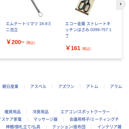
次の
エムテートリマツ 18-8ミ
エコー金属 ストレートキ
エ
ニ泡立
ッチンはさみ 0399-757 1
抜
丁
￥200~
￥
（税込）
￥161
（税込）
朝日産業
アスベル
アズワン
アトム
アラム
暖房用品
冷房用品
エアコン/スポットクーラー
イスケア家電
マッサージ器
会議用椅子/ミーティングチ
神棚/御札立て/仏具
クッション/座布団
インテリア雑