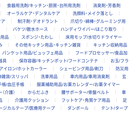
食器用洗剤/キッチン・厨房・台所用洗剤
消臭剤・芳香剤
オーラルケア・デンタルケア
洗顔料・メイク落とし
ケア
制汗剤・デオドラント
爪切り・綿棒・グルーミング用
ス
バケツ/散水ホース
ハンディワイパー/ほこり取り
濯用品
スポンジ・たわし
床用モップ/水切りドライヤー
み
その他キッチン用品・キッチン雑貨
キッチン収納用品
バンケット用品/ビュッフェ用品
フードプロセッサー/食品加
器具
保存容器/キッチンポット/フードコンテナ
お玉/フラ
アイロン/ホットカーラー
シェービング用品/剃刀
防災用
飾雑貨/スリッパ
洗車用品
車内用品/車用消臭剤
玄
手帳/血圧手帳
服薬補助用品/お薬カレンダー/お薬タイマー
（介護）
からだふき
腰サポーター/骨盤ベルト
車
品
介護用クッション
フットケア・角質ケア用品
足
ージカルテープ/医療用テープ
ダンボール
テント/タープ