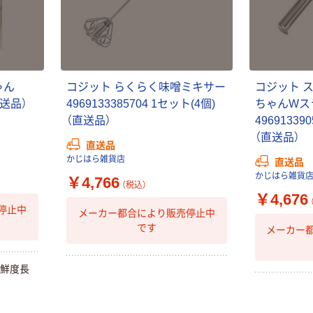
パー ダブル60
衛門 「お茶、どう
ｍ 再生紙
ぞ。」 緑茶
100% 6ロール
￥460~
￥528~
（税込）
（税込）
リサイクル100
芯あり FSC認
証
オリジナル
オリジナル
ゃん
コジット らくらく味噌ミキサー
コジット 
乾電池 単4
アスクル プラス
直送品）
4969133385704 1セット(4個)
ちゃんWス
形 アルカリ乾
チックグローブ
（直送品）
49691339
電池 北欧パッ
粉なし（パウダ
ケージ アスク
ーフリー）
（直送品）
￥140~
￥398~
（税込）
（税込）
直送品
ルオリジナル
かじはら雑貨店
直送品
かじはら雑貨
￥4,766
オリジナル
本気プライス
（税込）
￥4,676
アスクルオリジ
ニチバン セロテ
停止中
メーカー都合により販売停止中
ナル ラミネー
ープ 大巻
です
トフィルム A4
メーカー
￥124~
（税込）
サイズ
￥458~
（税込）
100μ（ミクロン）
、鮮度長
本気プライス
本気プライス
大塚製薬工場
ペーパータオル
経口補水液 オー