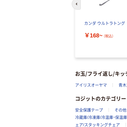
前のスライドへ
安全トン
18-0フラット栓抜 高久
カンダ ウルトラトング
製作所
￥168~
（税込）
￥220
（税込）
お玉/フライ返し/キ
アイリスオーヤマ
青木
コジットのカテゴリー
安全保護テープ
その他
冷蔵庫/冷凍庫/冷温庫・保温庫
ェア/スタッキングチェア