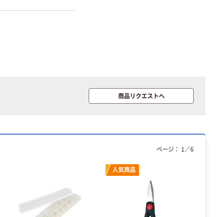
A4タテ(コクヨ
￥115~
（税込）
製造）
商品リクエストへ
ページ：
1
／
6
人気商品