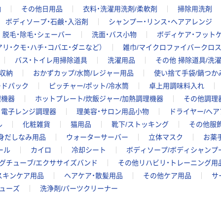
納
その他日用品
衣料・洗濯用洗剤/柔軟剤
掃除用洗剤
ボディソープ・石鹸・入浴剤
シャンプー・リンス・ヘアアレンジ
脱毛・除毛・シェーバー
洗面・バス小物
ボディケア・フット
リ・クモ・ハチ・コバエ・ダニなど）
雑巾/マイクロファイバークロ
バス・トイレ用掃除道具
洗濯用品
その他 掃除道具/洗
収納
おかずカップ/水筒/レジャー用品
使い捨て手袋/鍋つか
ードパック
ピッチャー/ポット/冷水筒
卓上用調味料入れ
理機器
ホットプレート/炊飯ジャー/加熱調理機器
その他調理
電子レンジ調理器
理美容・サロン用品小物
ドライヤー/ヘア
ル
化粧雑貨
猫用品
靴下/ストッキング
その他服
/身だしなみ用品
ウォーターサーバー
立体マスク
お薬
ール
カイロ
冷却シート
ボディソープ/ボディシャンプー
グチューブ/エクササイズバンド
その他リハビリ・トレーニング用
スキンケア用品
ヘアケア・散髪用品
その他ケア用品
サ
シューズ
洗浄剤/パーツクリーナー