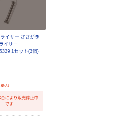
WW2
￥12,100~
￥1,580~
（税込）
（税込）
本気プライス
本気プライス
アスクル セロハ
トイレットペー
スライサー ささがき
ンテープ
パー シングル
ライサー
120ｍ 再生紙
￥216~
（税込）
05339 1セット(3個)
100% 6ロール
￥470~
（税込）
リサイクル100
芯あり FSC認
本気プライス
証
アスクル トイ
店
レのおそうじシ
（税込）
ート 大王製紙
共同企画 トイ
￥330~
（税込）
都合により販売停止中
レクリーナー
です
トイレシート
オリジナル
本気プライス
アスクル フラッ
トファイル エコ
ノミータイプ