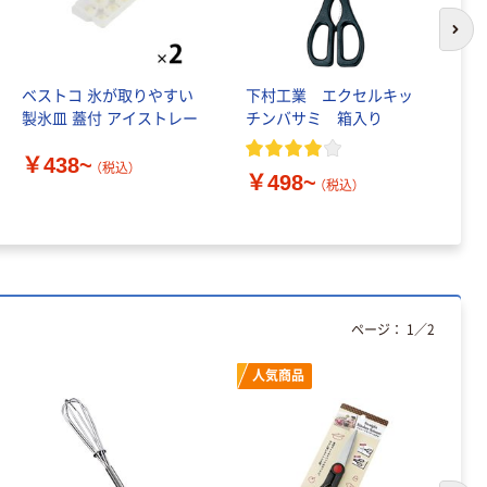
次の
ベストコ 氷が取りやすい
下村工業 エクセルキッ
メ
製氷皿 蓋付 アイストレー
チンバサミ 箱入り
ア
リ
￥438~
（
（税込）
￥498~
￥
（税込）
ページ：
1
／
2
人気商品