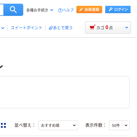
ヘルプ
各種お手続き
0
スイートポイント
あとで買う
カゴ
点
ル
並べ替え：
表示件数：