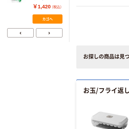
く ふせん
MINI JP1 1パッ
￥1,420
（税込）
50×15mm
ク（10枚入り）
￥386~
（税込）
カゴへ
お探しの商品は見
お玉/フライ返