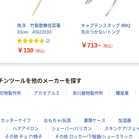
萬洋 竹製歌舞伎菜箸
キャプテンスタッグ BBQ
33cm ASI22033
先のつかないトング
(
2
)
￥713~
（税込）
￥130
（税込）
ッチンツールを他のメーカーを探す
刃物製作所
アカオアルミ
赤川器物製作所
曙産業
 カッターナイフ
おもちゃ/玩具
書類ケース
加湿器
ヘアアイロン
シェーバー/バリカン
スキンケア/フェ
その他 チェア/椅子
その他 ロッカー/下駄箱/シューズラック