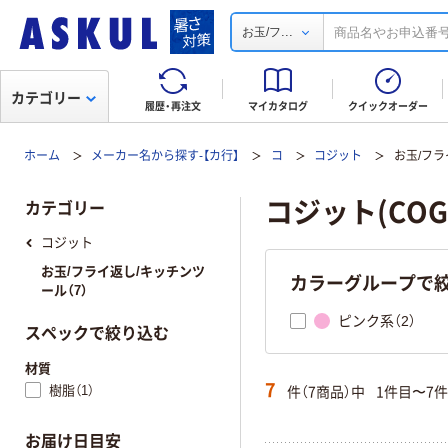
...
お玉/フ
カテゴリー
履歴・再注文
マイカタログ
クイックオーダー
ホーム
メーカー名から探す-【カ行】
コ
コジット
お玉/フラ
コジット(CO
カテゴリー
コジット
お玉/フライ返し/キッチンツ
カラーグループで
ール（7）
ピンク系（2）
スペックで絞り込む
材質
7
件（7商品）中
1件目〜7
樹脂（1）
お届け日目安