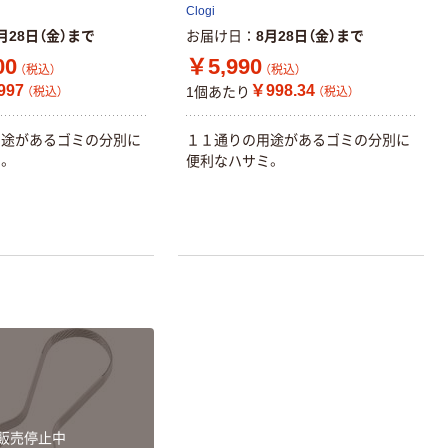
Clogi
月28日（金）まで
お届け日
8月28日（金）まで
00
￥5,990
（税込）
（税込）
997
￥998.34
1個あたり
（税込）
（税込）
用途があるゴミの分別に
１１通りの用途があるゴミの分別に
。
便利なハサミ。
本気プライス
本気プライス
アスクル はたら
キングジム テプ
く ふせん 付箋
ラ TEPRA
75×25mm
PRO【純正】テー
プ 白ラベル
￥377~
￥914~
（税込）
（税込）
12mm幅 （黒文
字）
富士フイルム
富士フイルム チ
instax mini13
ェキ専用フィル
販売停止中
INS MINI 13
ム INSTAX MINI