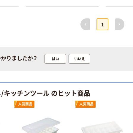
中判 再生紙
エスワン（OS-1）
100％ 200枚
￥159~
（税込）
FSC認証 シング
￥149~
（税込）
前へ
次へ
ル 大王製紙共同
1
企画 オリジナル
つかりましたか？
はい
いいえ
し/キッチンツール のヒット商品
人気商品
人気商品