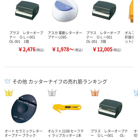
プラス レターオープ
アスカ 電動レターオー
プラス レターオープ
オルファ 
ナー ＯＬー001
プナー LO85
ナー ＯＬー001
折器ポキL
OL-001 1個
OL-001 5個
ット(…
￥2,476
￥1,978～
￥12,005
￥
（税込）
（税込）
（税込）
その他 カッターナイフの売れ筋ランキング
オート セラミックレター
オルファ 210B セーフテ
プラス レターオープナ
オ
オープナー ブラック
ィ ラップカッター 1本
ー ＯＬー001 OL-
切