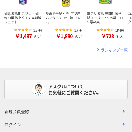
蜘蛛 駆除剤 スプレー 蜘
巣まで全滅 ハチ・アブ用
蟻 アリ 駆除 毒餌剤 置き
コ
蛛の巣 防止 クモの巣消滅
ハンター 510mL 蜂 カメ
型 スーパーアリの巣コロ
コ
ジェット…
ム…
リ蟻の巣…
ク
(
17件
)
(
17件
)
(
34件
)
￥1,487
￥1,880
￥728
（税込）
（税込）
（税込）
ランキング一覧
アスクルについて
お気軽にご質問ください。
新規会員登録
ログイン