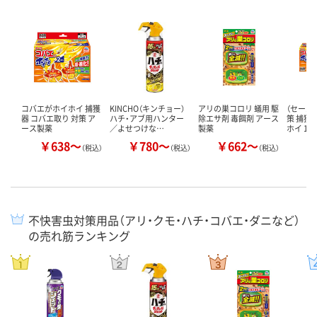
コバエがホイホイ 捕獲
KINCHO（キンチョー）
アリの巣コロリ 蟻用 駆
（セール
器 コバエ取り 対策 ア
ハチ・アブ用ハンター
除エサ剤 毒餌剤 アース
策 捕獲
ース製薬
／よせつけな…
製薬
ホイ 1
￥638～
￥780～
￥662～
￥
（税込）
（税込）
（税込）
不快害虫対策用品（アリ・クモ・ハチ・コバエ・ダニなど）
の売れ筋ランキング