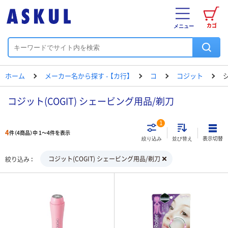
カゴ
メニュー
ホーム
メーカー名から探す - 【カ行】
コ
コジット
コジット(COGIT) シェービング用品/剃刀
1
4
件（4商品）中 1～4件を表示
表示切替
絞り込み
並び替え
コジット(COGIT) シェービング用品/剃刀
絞り込み