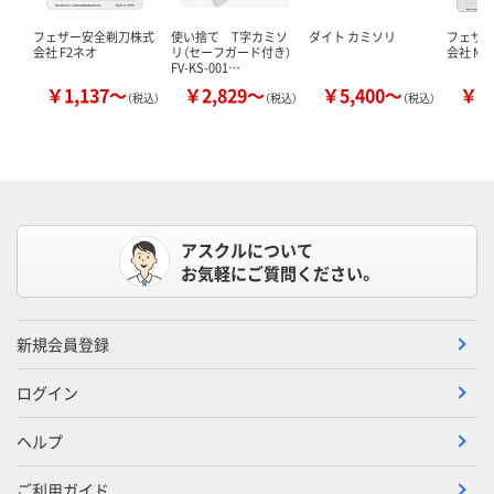
フェザー安全剃刀株式
使い捨て T字カミソ
ダイト カミソリ
フェザ
会社 F2ネオ
リ（セーフガード付き）
会社 MR
FV-KS-001…
￥1,137～
￥2,829～
￥5,400～
￥1
（税込）
（税込）
（税込）
アスクルについて
お気軽にご質問ください。
新規会員登録
ログイン
ヘルプ
ご利用ガイド