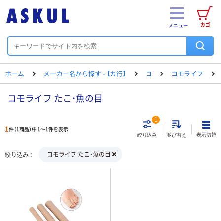
カゴ
メニュー
ホーム
メーカー名から探す - 【カ行】
コ
コモライフ
コモライフ たこ・魚の目
1
1
件（1商品）中 1～1件を表示
表示切替
絞り込み
並び替え
コモライフ たこ・魚の目
絞り込み