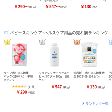
￥290～
￥547～
￥130
￥
（税込）
（税込）
（税込）
ベビースキンケア・ヘルスケア用品の売れ筋ランキング
ライフ赤ちゃん綿棒 1
ジョンソン ナチュラルベ
協和紙工 赤ちゃん綿棒 俵
平
パック（210本入） 平和
ビーパウダー 100g 1個
型 100本 09-109 1パッ…
Z
メディク
ケン…
ポ
￥547
￥130
(
11件
)
（税込）
（税込）
￥290
（税込）
ランキング一覧