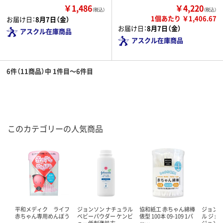
￥1,486
￥4,220
（税込）
（税込）
1個あたり ￥1,406.67
お届け日：
8月7日（金）
お届け日：
8月7日（金）
アスクル在庫商品
アスクル在庫商品
6件（11商品）中 1件目～6件目
このカテゴリーの人気商品
平和メディク ライフ
ジョンソン ナチュラル
協和紙工 赤ちゃん綿棒
ジョンソ
赤ちゃん専用めんぼう
ベビーパウダー ケンビ
俵型 100本 09-109 1パ
ル ジョ
ュー低刺激処方
ッ…
ジョン