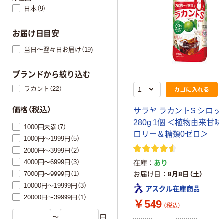
日本（9）
お届け日目安
当日〜翌々日お届け（19)
ブランドから絞り込む
ラカント（22）
カゴに入れる
価格（税込）
サラヤ ラカントS シロ
280g 1個 ＜植物由来甘
1000円未満（7）
ロリー＆糖類0ゼロ＞
1000円～1999円（5）
2000円～3999円（2）
4000円～6999円（3）
在庫
あり
7000円～9999円（1）
お届け日
8月8日（土）
10000円～19999円（3）
アスクル在庫商品
20000円～39999円（1）
￥549
（税込）
〜
円