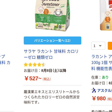
バリエーション一覧へ（12）
サラヤ ラカント 甘味料 カロリ
ップ
ラカント 
ーゼロ 糖類ゼロ
味料 カ
100g 1個
料 機能性
お届け日
8月8日（土）以降
￥527~
在庫
あり
（税込）
お届け日
8
アスクル
羅漢果エキスとエリスリトールから
つくられたカロリーゼロの自然派甘
￥980
（税
味料です。
希少糖の一種