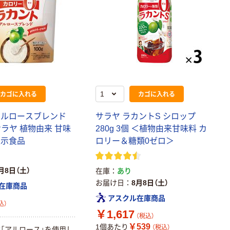
カゴに入れる
カゴに入れる
アルロースブレンド
サラヤ ラカントS シロップ
 サラヤ 植物由来 甘味
280g 3個 ＜植物由来甘味料 カ
表示食品
ロリー＆糖類0ゼロ＞
月8日（土）
在庫
あり
お届け日
8月8日（土）
在庫商品
アスクル在庫商品
込）
￥1,617
（税込）
￥539
1個あたり
（税込）
「アルロース」を使用し