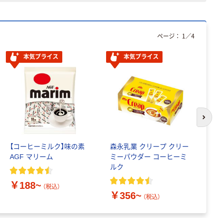
ページ：
1
／
4
本気プライス
本気プライス
次の
【コーヒーミルク】味の素
森永乳業 クリープ クリー
メ
AGF マリーム
ミーパウダー コーヒーミ
て
ルク
ュ
￥188~
（税込）
￥356~
￥
（税込）