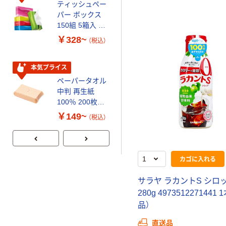
ティッシュペー
トイレットペー
パー ボックス
パー シングル
150組 5箱入 ア
120ｍ 再生紙
スクル スマート
100% 6ロール
￥328~
￥470~
（税込）
（税込）
コンパクト ビ
リサイクル100
ビッド PEFC認
芯あり FSC認
証
証
本気プライス
期間限定価格
ペーパータオル
アスクル プラ
中判 再生紙
スチックグロー
100％ 200枚
ブ 薄手 粉な
FSC認証 シング
し（パウダーフ
￥149~
￥298~
（税込）
（税込）
ル 大王製紙共同
リー）
企画 オリジナル
カゴに入れる
サラヤ ラカントS シロ
280g 4973512271441
品）
直送品