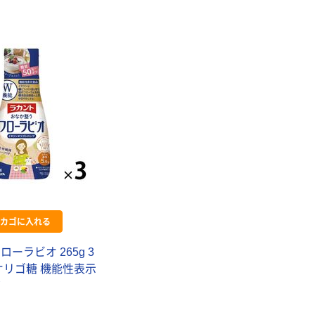
ティッシュペー
パー ボックス
150組 5箱入 ア
スクル スマート
￥328~
（税込）
コンパクト ビ
ビッド PEFC認
証
本気プライス
ペーパータオル
中判 再生紙
100％ 200枚
FSC認証 シング
￥149~
（税込）
ル 大王製紙共同
企画 オリジナル
カゴに入れる
ローラビオ 265g 3
オリゴ糖 機能性表示
ボ