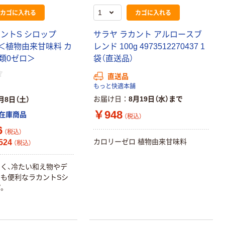
レのおそうじシ
スクル マルチ
カゴに入れる
カゴに入れる
ート 大王製紙
ペーパー スーパ
共同企画 トイ
ーホワイト+
カントS シロップ
サラヤ ラカント アルロースブ
￥330~
￥149~
（税込）
（税込）
レクリーナー
個 ＜植物由来甘味料 カ
レンド 100g 4973512270437 1
トイレシート
類0ゼロ＞
袋（直送品）
オリジナル
本気プライス
オリジナル
【ガムテープ】ア
直送品
アスクル プラス
スクル 現場のチ
チックグローブ
もっと快適本舗
カラ 厚さ
粉なし（パウダ
お届け日
8月19日（水）まで
月8日（土）
0.22mm 布テー
ーフリー）
￥145~
￥398~
￥948
（税込）
（税込）
在庫商品
（税込）
プ
6
（税込）
本気プライス
カロリーゼロ 植物由来甘味料
524
（税込）
アスクル クリア
ーホルダー A4
く、冷たい和え物やデ
スタンダード
も便利なラカントSシ
￥126~
。
（税込）
本気プライス