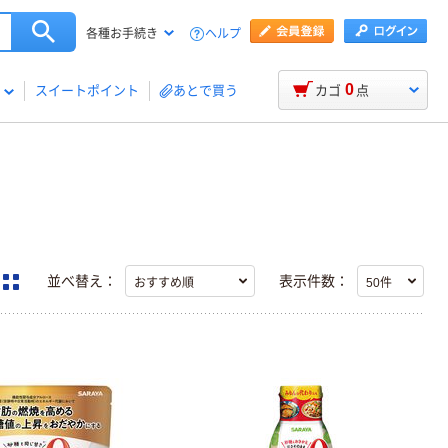
ヘルプ
各種お手続き
0
スイートポイント
あとで買う
カゴ
点
並べ替え：
表示件数：