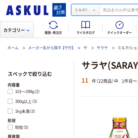
...
ミルク/
カテゴリー
履歴・再注文
マイカタログ
クイックオーダー
ホーム
メーカー名から探す-【サ行】
サ
サラヤ
ミルク/シュ
サラヤ(SARA
スペックで絞り込む
11
件（22商品）中
1件目〜
内容量
101～299g（2）
300g以上（3）
1kg未満（3）
形状
顆粒（5）
原産国