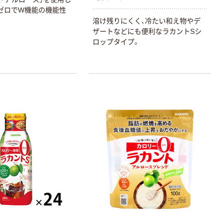
ゼロでW機能の機能性
溶け残りにくく、冷たい和え物やデ
ザートなどにも便利なラカントSシ
ロップタイプ。
本気プライス
オリジナル
アスクル トイ
コピー用紙 ア