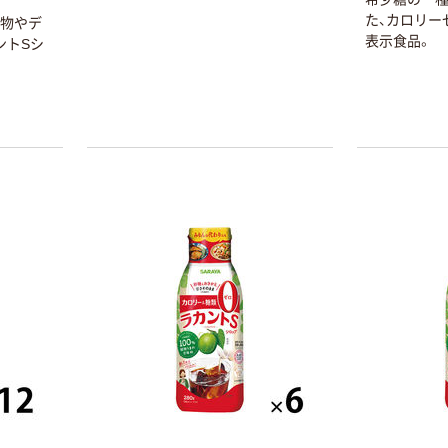
た、カロリー
え物やデ
表示食品。
ントSシ
本気プライス
オリジナル
蛍光オプテック
【アスクル限定】