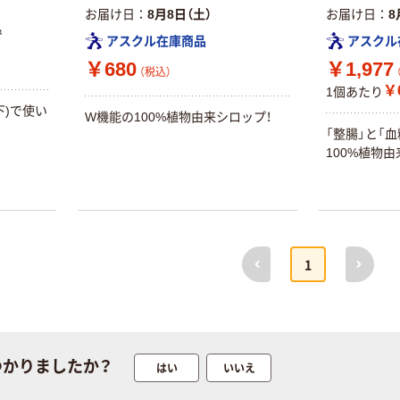
お届け日
8月8日（土）
お届け日
8
で
アスクル在庫商品
アスクル
￥680
￥1,977
（税込）
￥
1個あたり
下)で使い
W機能の100%植物由来シロップ！
「整腸」と「
100%植物由
前へ
次へ
1
つかりましたか？
はい
いいえ