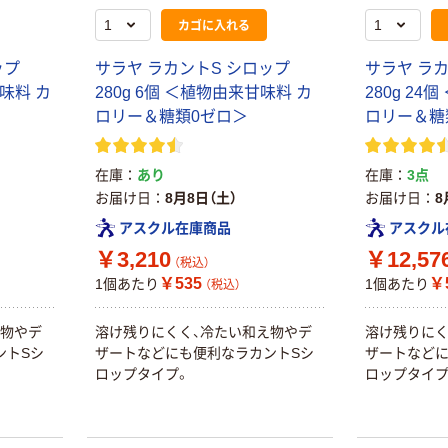
ス1(アスクル限
ファーストレイ
カゴに入れる
定モデル) 蛍光
ト ニトリルグ
ペン ゼブラ
ローブ ホワイ
ップ
サラヤ ラカントS シロップ
サラヤ ラ
￥52~
￥698~
（税込）
（税込）
ト 粉なし（パ
甘味料 カ
280g 6個 ＜植物由来甘味料 カ
280g 24
ウダーフリー）
ロリー＆糖類0ゼロ＞
ロリー＆糖
本気プライス
本気プライス
嬬恋銘水 ナチュ
ペーパータオル
ラルミネラルウ
小判・シングル
在庫
あり
在庫
3点
ォーター 500ml
再生紙 200枚
お届け日
8月8日（土）
お届け日
8
キャップシール
FSC認証紙 アス
￥1,037~
￥143~
（税込）
アスクル在庫商品
アスクル
付き／2Lラベル
クルオリジナル
（税込）
￥3,210
￥12,57
レス 10本
（税込）
本気プライス
￥535
￥
1個あたり
1個あたり
（税込）
オリジナル
ティッシュペー
スズラン 酒精綿
パー ボックス
え物やデ
溶け残りにくく、冷たい和え物やデ
溶け残りにく
G バルクタイプ
モカ 200組 5個
ントSシ
ザートなどにも便利なラカントSシ
ザートなどに
指定医薬部外品
アスクル オリジ
￥428~
ロップタイプ。
ロップタイプ
（税込）
ナルティッシュ
￥140~
（税込）
PEFC認証
オリジナル
人気商品