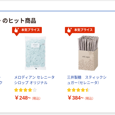
ー のヒット商品
本気プライス
本気プライス
ー
メロディアン セレニータ
三井製糖 スティックシ
ク
シロップ オリジナル
ュガー（セレニータ）
￥248~
￥384~
（税込）
（税込）