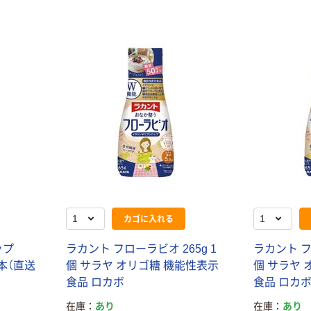
【アスクル限定】
サントリー 天然
ファーストレイ
水 ミネラルウォ
ト ニトリルグ
ーター ペットボ
ローブ ブル
￥698~
（税込）
トル
ー 粉なし（パ
￥686~
（税込）
ウダーフリー）
オリジナル
本気プライス
アスクル 検査用
ファーストレイ
ディスポパンツ
ト ホワイト紙コ
￥96~
（税込）
ップ
￥374~
（税込）
カゴに入れる
ップ
ラカント フローラビオ 265g 1
ラカント フ
 1本（直送
個 サラヤ オリゴ糖 機能性表示
個 サラヤ 
食品 ロカボ
食品 ロカ
在庫
あり
在庫
あり