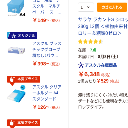
スクル マルチ
ルチペーパー
カゴに入れる
ペーパー スーパ
スーパーエコノ
ーホワイト+
ミー+
サラヤ ラカントS シロ
￥149~
￥149~
（税込）
（税込）
280g 12個 ＜植物由来
ロリー＆糖類0ゼロ＞
オリジナル
本気プライス
アスクル プラス
トイレットペー
チックグローブ
パー ダブル60
在庫
7点
粉なし（パウダ
ｍ 再生紙
お届け日
8月8日（土）
ーフリー）
100% 6ロール
￥398~
￥460~
（税込）
（税込）
アスクル在庫商品
リサイクル100
￥6,348
芯あり FSC認
（税込）
証
本気プライス
本気プライス
￥529
1個あたり
（税込）
アスクル クリア
アスクル 耳にや
ーホルダー A4
さしい やわらか
溶け残りにくく、冷たい和
スタンダード
いマスク
ザートなどにも便利なラカ
￥126~
￥458~
ロップタイプ。
（税込）
（税込）
本気プライス
本気プライス