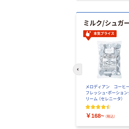
ミルク/シュガ
本気プライス
前のスライドへ
ばら印
ドトールコーヒー クリ
メロディアン コーヒ
1kg）
ーミングパウダー 1kg
フレッシュ・ポーション
リーム （セレニータ）
2
)
￥1,180~
（税込）
￥168~
（税込）