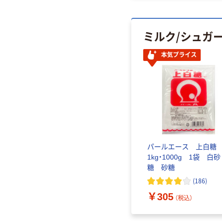
ミルク/シュガ
本気プライス
パールエース 上白
1kg・1000g 1袋 白砂
糖 砂糖
(
186
)
￥305
（税込）