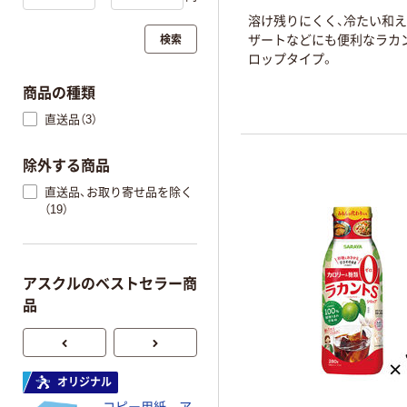
溶け残りにくく、冷たい和
検索
ザートなどにも便利なラカ
ロップタイプ。
商品の種類
直送品（3）
除外する商品
直送品、お取り寄せ品を除く
（19）
アスクルのベストセラー商
品
オリジナル
オリジナル
コピー用紙 ア
コピー用紙 マ