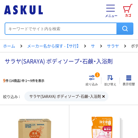
カゴ
メニュー
ホーム
メーカー名から探す - 【サ行】
サ
サラヤ
ボ
サラヤ(SARAYA) ボディソープ・石鹸・入浴剤
1
9
件（14商品）中 1～9件を表示
表示切替
絞り込み
並び替え
サラヤ(SARAYA) ボディソープ・石鹸・入浴剤
絞り込み