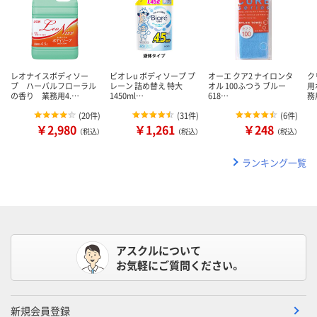
レオナイスボディソー
ビオレu ボディソープ プ
オーエ クア2 ナイロンタ
ク
プ ハーバルフローラル
レーン 詰め替え 特大
オル 100ふつう ブルー
用
の香り 業務用4.…
1450ml…
618…
務
(
20件
)
(
31件
)
(
6件
)
￥2,980
￥1,261
￥248
（税込）
（税込）
（税込）
ランキング一覧
アスクルについて
お気軽にご質問ください。
新規会員登録