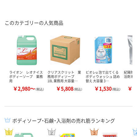
このカテゴリーの人気商品
ライオン レオナイス
クリアスクリット 業
ビオレu 泡で出てくる
紀陽除
ボディーソープ 業務
務用ボディソープ
ボディウォッシュ 詰め
浴剤 粉
用
18L 業務用 大容量…
替え 大容量 3…
￥2,980～
￥5,808
￥1,530
￥2
（税込）
（税込）
（税込）
ボディソープ・石鹸・入浴剤の売れ筋ランキング