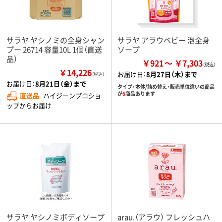
サラヤ ヤシノミの全身シャン
サラヤ アラウベビー 泡全身
プー 26714 容量10L 1個（直送
ソープ
品）
￥921
￥7,303
￥14,226
お届け日：
8月27日（木）まで
（税込）
お届け日：
8月21日（金）まで
タイプ・本体/詰め替え・販売単位違いの商品
が
6
商品あります
直送品
ハイジーンプロショ
ップからお届け
サラヤ ヤシノミボディソープ
arau.（アラウ） フレッシュハ