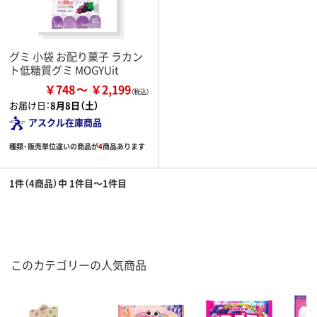
グミ 小袋 お配り菓子 ラカン
ト低糖質グミ MOGYUit
￥748
￥2,199
お届け日：
8月8日（土）
アスクル在庫商品
種類・販売単位違いの商品が
4
商品あります
1件（4商品）中 1件目～1件目
このカテゴリーの人気商品