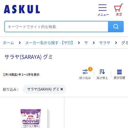
カゴ
メニュー
ホーム
メーカー名から探す - 【サ行】
サ
サラヤ
グ
サラヤ(SARAYA) グミ
1
1
件（4商品）中 1～1件を表示
表示切替
絞り込み
並び替え
サラヤ(SARAYA) グミ
絞り込み