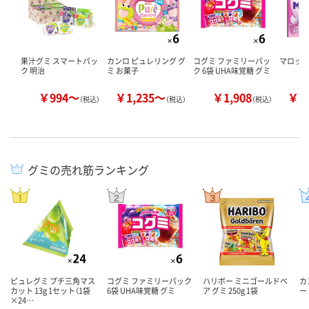
果汁グミ スマートパッ
カンロ ピュレリング グ
コグミ ファミリーパッ
マロッシ
ク 明治
ミ お菓子
ク 6袋 UHA味覚糖 グミ
￥994～
￥1,235～
￥1,908
￥1
（税込）
（税込）
（税込）
グミの売れ筋ランキング
ピュレグミ プチ三角マス
コグミ ファミリーパック
ハリボー ミニゴールドベ
カ
カット 13g 1セット（1袋
6袋 UHA味覚糖 グミ
ア グミ 250g 1袋
ー
×24…