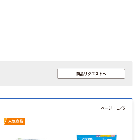
商品リクエストへ
ページ：
1
／
5
人気商品