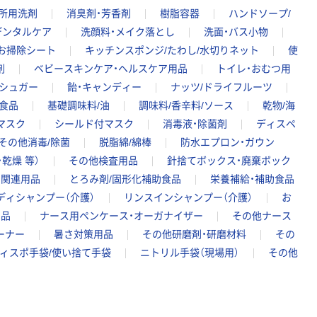
台所用洗剤
消臭剤・芳香剤
樹脂容器
ハンドソープ/
デンタルケア
洗顔料・メイク落とし
洗面・バス小物
お掃除シート
キッチンスポンジ/たわし/水切りネット
使
剤
ベビースキンケア・ヘルスケア用品
トイレ・おむつ用
/シュガー
飴・キャンディー
ナッツ/ドライフルーツ
食品
基礎調味料/油
調味料/香辛料/ソース
乾物/海
マスク
シールド付マスク
消毒液・除菌剤
ディスペ
その他消毒/除菌
脱脂綿/綿棒
防水エプロン・ガウン
乾燥 等）
その他検査用品
針捨てボックス・廃棄ボック
つ関連用品
とろみ剤/固形化補助食品
栄養補給・補助食品
ディシャンプー（介護）
リンスインシャンプー（介護）
お
用品
ナース用ペンケース・オーガナイザー
その他ナース
ーナー
暑さ対策用品
その他研磨剤・研磨材料
その
ィスポ手袋/使い捨て手袋
ニトリル手袋（現場用）
その他