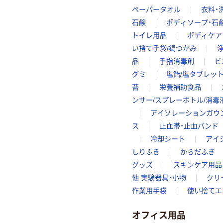
ペーパータオル
衣料・
石鹸
ボディソープ・石
トイレ用品
ボディケア
い捨て手袋/鍋つかみ
品
手指消毒剤
ビ
グミ
塩飴/塩タブレッ
苔
栄養補助食品
ンサー/スプレーボトル/消毒
アイソレーションガウ
ス
止血帯・止血バンド
冷却シート
アイ
しりふき
からだふき
グッズ
スキンケア用品
他 実験器具・小物
クリ
作業用手袋
使い捨てエ
オフィス用品