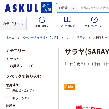
...
お掃除
カテゴリー
履歴・再注文
マイカタログ
クイックオーダー
ホーム
メーカー名から探す-【サ行】
サ
サラヤ
お掃除シー
サラヤ(SARA
カテゴリー
サラヤ
1
件（1商品）中
1件目〜1
お掃除シート（1）
スペックで絞り込む
使用場所
新着
洗面台・台所（1）
キッチン（1）
原産国