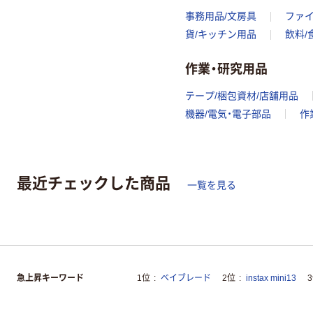
事務用品/文房具
ファ
貨/キッチン用品
飲料/
作業・研究用品
テープ/梱包資材/店舗用品
機器/電気・電子部品
作
最近チェックした商品
一覧を見る
急上昇キーワード
1位
ベイブレード
2位
instax mini13