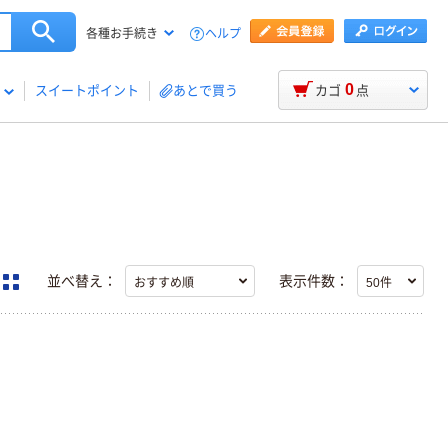
ヘルプ
各種お手続き
0
スイートポイント
あとで買う
カゴ
点
並べ替え：
表示件数：