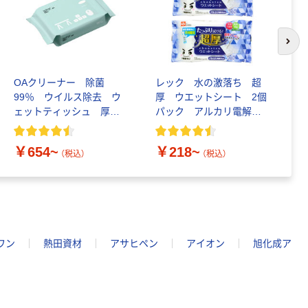
次の
OAクリーナー 除菌
レック 水の激落ち 超
ス
99％ ウイルス除去 ウ
厚 ウエットシート 2個
ッ
ェットティッシュ 厚手
パック アルカリ電解水
液
タイプ アスクル限定
使用 二度拭き不要 フ
9
ローリング・キッチン
包
￥654~
￥218~
￥
（税込）
（税込）
ワン
熱田資材
アサヒペン
アイオン
旭化成ア