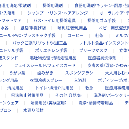
洗濯用洗剤/柔軟剤
掃除用洗剤
食器用洗剤/キッチン・厨房・
鹸・入浴剤
シャンプー・リンス・ヘアアレンジ
オーラルケア・
・フットケア
バス・トイレ用掃除道具
掃除用ゴム手袋
浄水器
紙袋/手提げ袋
哺乳瓶/授乳用品
ベビー用洗濯洗
ニール・PVC・プラスチック手袋
コーヒー
紅茶
ミルク
ト
パックご飯/リゾット/米加工品
レトルト食品/インスタント
ニトリル手袋
ポリエチレン手袋
プリーツマスク
立体
液スタンド
嘔吐物処理・汚物処理用品
医療器具洗浄剤
ン
フェイスシールド/フェイスガード
皮膚の薬（湿疹・かゆみ・
うがい薬
歯みがき
スポンジブラシ
大人用おむ
シング用品
衣類冷感スプレー
入浴剤
ボディソープ/ボ
清拭用品
トイレ・排泄介助用品
救急
医療用事務
飛沫防止対策用品
その他 容器/缶
洗浄剤/パーツクリ
ーンウェア
清掃用品（実験室用）
洗浄・清掃時着用品
デ
プロン
水廻り部材