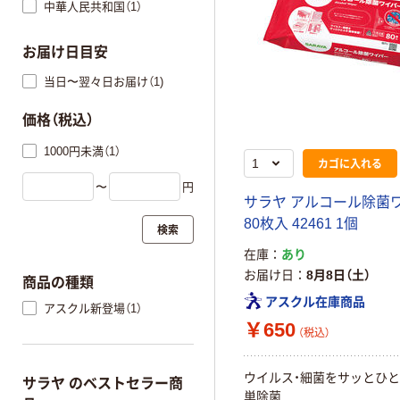
中華人民共和国（1）
お届け日目安
当日〜翌々日お届け（1)
価格（税込）
1000円未満（1）
カゴに入れる
〜
円
サラヤ アルコール除菌
80枚入 42461 1個
検索
在庫
あり
お届け日
8月8日（土）
商品の種類
アスクル在庫商品
アスクル新登場（1）
￥650
（税込）
ウイルス・細菌をサッとひ
サラヤ のベストセラー商
単除菌