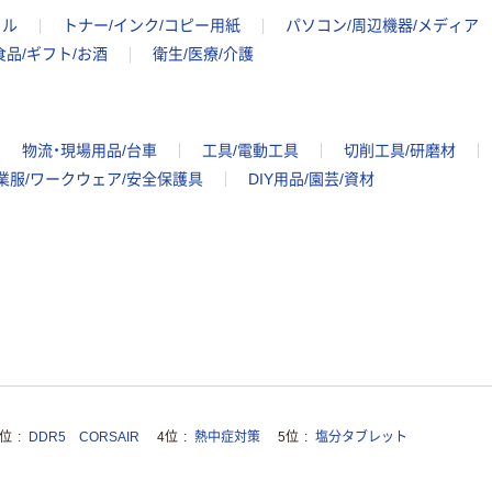
イル
トナー/インク/コピー用紙
パソコン/周辺機器/メディア
食品/ギフト/お酒
衛生/医療/介護
物流・現場用品/台車
工具/電動工具
切削工具/研磨材
業服/ワークウェア/安全保護具
DIY用品/園芸/資材
3位
DDR5 CORSAIR
4位
熱中症対策
5位
塩分タブレット