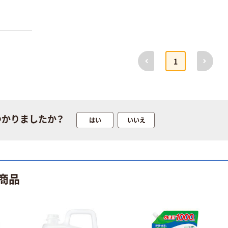
サラヤ ラカント
甘味料 カロリー
前へ
次へ
1
ゼロ 糖類ゼロ
￥527~
（税込）
本気プライス
つかりましたか？
はい
いいえ
ヤシノミ洗剤 食
器用洗剤 スーパ
ーソフト 無香
料・無着色 業務
￥1,785
（税込）
用詰め替え 2.7L
サラヤ
商品
カゴへ
人気商品
サラヤ プラス