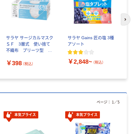
次の
サラヤ サージカルマスク
サラヤ Gains 匠の塩 3種
ヤ
ＳＦ 3層式 使い捨て
アソート
パ
不織布 プリーツ型
50980 1箱（50枚入）
￥2,848~
￥
￥398
（税込）
（税込）
ページ：
1
／
5
本気プライス
本気プライス