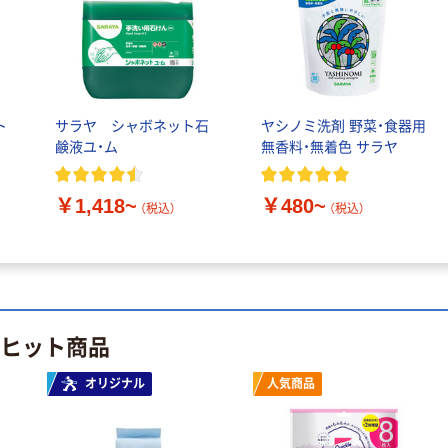
チック手袋E
粉なし
￥598~
（税込）
サラヤ ヤシノミ
ト
サラヤ シャボネット石
ヤシノミ洗剤 野菜・食器用
洗剤 無香料・無
鹸液ユ・ム
無香料・無着色 サラヤ
着色 食器用洗剤
￥2,822~
（税込）
￥1,418~
￥480~
（税込）
（税込）
本気プライス
スプレーボトル
500mL 非危険物
用 1本 サラヤ 空
のヒット商品
ボトル アルペッ
￥592
（税込）
ト
オリジナル
人気商品
カゴへ