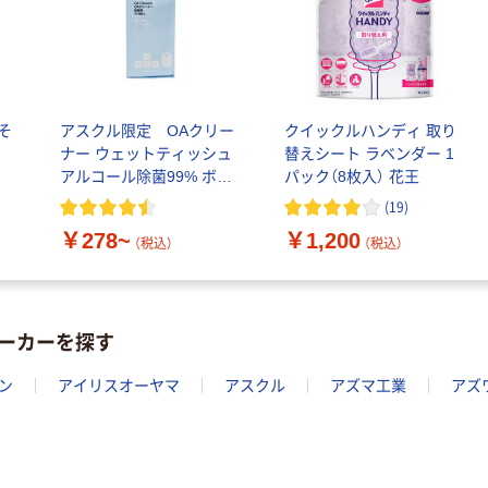
そ
アスクル限定 OAクリー
クイックルハンディ 取り
ナー ウェットティッシュ
替えシート ラベンダー 1
アルコール除菌99% ボト
パック（8枚入） 花王
ルタイプ （本体／詰め替
(
19
)
え）
￥278~
￥1,200
（税込）
（税込）
ーカーを探す
ン
アイリスオーヤマ
アスクル
アズマ工業
アズ