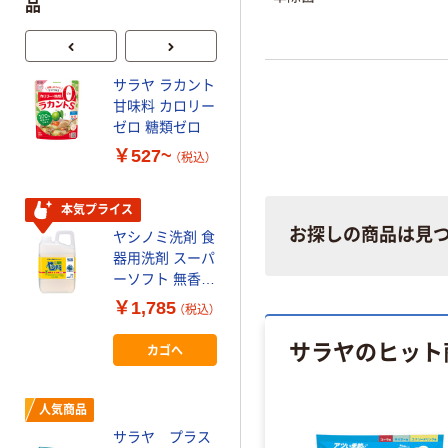
品
サラヤ ラカント
本気プライス
甘味料 カロリー
ウォシュボン ハ
ゼロ 糖類ゼロ
ーバル薬用泡ハ
￥527~
ンドソープ サラ
（税込）
ヤ
￥550~
（税込）
本気プライス
お探しの商品は見
ヤシノミ洗剤 食
サラヤ 便座除菌
器用洗剤 スーパ
クリーナー
ーソフト 無香
250mL デコ用 1
料・無着色 業務
個
￥1,785
￥890
（税込）
（税込）
用詰め替え 2.7L
サラヤ
サラヤのヒット
カゴへ
カゴへ
サラヤ カート
人気商品
リッジボトル
サラヤ プラス
500ml噴射ポン