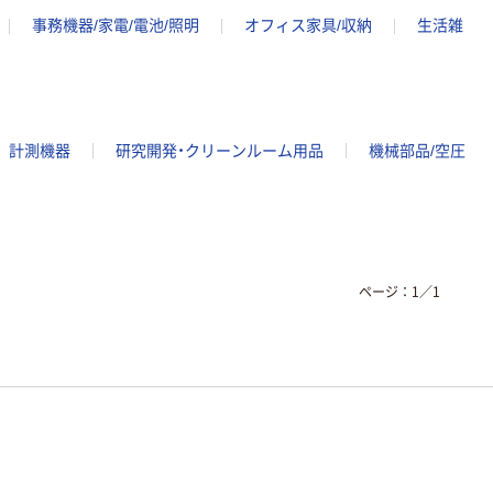
事務機器/家電/電池/照明
オフィス家具/収納
生活雑
計測機器
研究開発・クリーンルーム用品
機械部品/空圧
ページ：
1
／
1