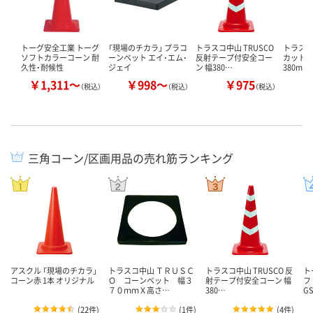
トーグ安全工業 トーグ
「現場のチカラ」 プラコ
トラスコ中山 TRUSCO
トラスコ
ソフトカラーコーン 耐
ーンベット エイ･エム･
反射テープ付安全コー
カットコ
久性・耐候性
ジェイ
ン 幅380…
380mm
￥1,311～
￥998～
￥975
（税込）
（税込）
（税込）
三角コーン/区画用品の売れ筋ランキング
アスクル 「現場のチカラ」
トラスコ中山 ＴＲＵＳＣ
トラスコ中山 TRUSCO 反
ト
コーン赤 1本 オリジナル
Ｏ コーンベット 幅３
射テープ付安全コーン 幅
フ
７０ｍｍＸ高さ…
380…
G
(
22件
)
(
1件
)
(
4件
)