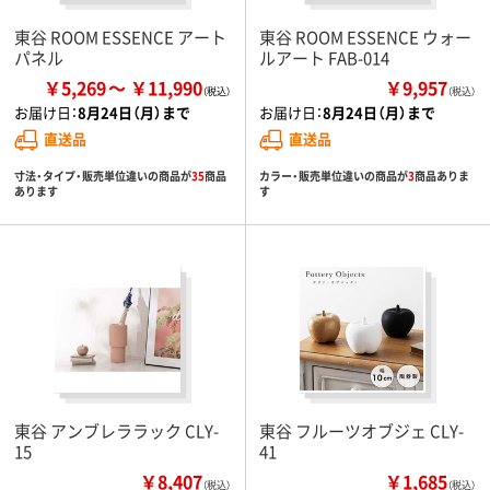
東谷 ROOM ESSENCE アート
東谷 ROOM ESSENCE ウォー
パネル
ルアート FAB-014
￥5,269
￥11,990
￥9,957
（税込）
お届け日：
8月24日（月）まで
お届け日：
8月24日（月）まで
直送品
直送品
寸法・タイプ・販売単位違いの商品が
35
商品
カラー・販売単位違いの商品が
3
商品ありま
あります
す
東谷 アンブレララック CLY-
東谷 フルーツオブジェ CLY-
15
41
￥8,407
￥1,685
（税込）
（税込）