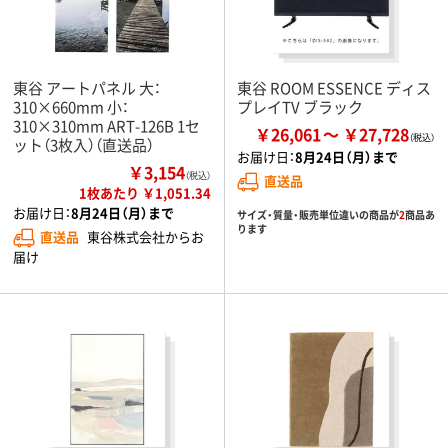
東谷 アートパネル 大：
東谷 ROOM ESSENCE ディス
310×660mm 小：
プレイTV ブラック
310×310mm ART-126B 1セ
￥26,061
￥27,728
ット（3枚入）（直送品）
お届け日：
8月24日（月）まで
￥3,154
（税込）
直送品
1枚あたり ￥1,051.34
お届け日：
8月24日（月）まで
サイズ・質量・販売単位違いの商品が
2
商品あ
ります
直送品
東谷株式会社からお
届け