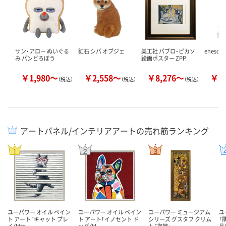
サン・アロー ぬいぐる
紅石 シバ オブジェ
美工社 パブロ・ピカソ
enesc
み パンどろぼう
絵画ポスター ZPP
￥1,980～
￥2,558～
￥8,276～
￥4
（税込）
（税込）
（税込）
アートパネル/インテリアアートの売れ筋ランキング
ユーパワー オイル ペイン
ユーパワー オイル ペイン
ユーパワー ミュージアム
ユ
ト アート「キャット プレ
ト アート「イノセント ド
シリーズ グスタフ クリム
「
イ（Mサ…
ッグ（M…
ト「抱擁」…
品