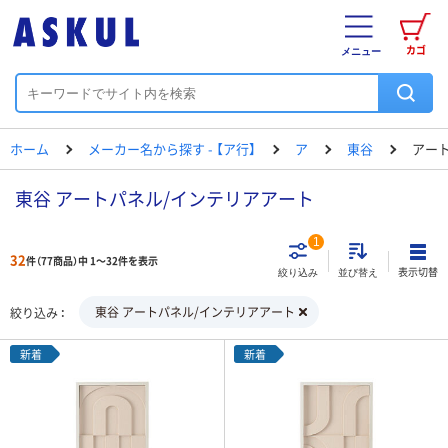
カゴ
メニュー
ホーム
メーカー名から探す - 【ア行】
ア
東谷
アー
東谷 アートパネル/インテリアアート
1
32
件（77商品）中 1～32件を表示
表示切替
絞り込み
並び替え
東谷 アートパネル/インテリアアート
絞り込み
新着
新着