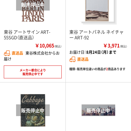
東谷 アートサイン ART-
東谷 アートパネル ネイチャ
55SGD（直送品）
ー ART-92
￥10,065
￥3,971
（税込）
（税込）
お届け日：
8月24日（月）まで
直送品
東谷株式会社からお
届け
直送品
種類・販売単位違いの商品が
2
商品あります
メーカー都合により
販売停止中です