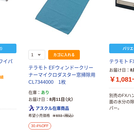
）
バリエ
カゴに入れる
ワイパ
テラモト 
テラモト EFウィンドークリー
お届け日
8
ナーマイクロダスター窓掃除用
実績
￥1,081
CL7344000 1枚
在庫
あり
別売のFXハ
お届け日
8月11日（火）
面の水分の
パー。
アスクル在庫商品
希望小売価格
￥693
（税込）
30.4%OFF