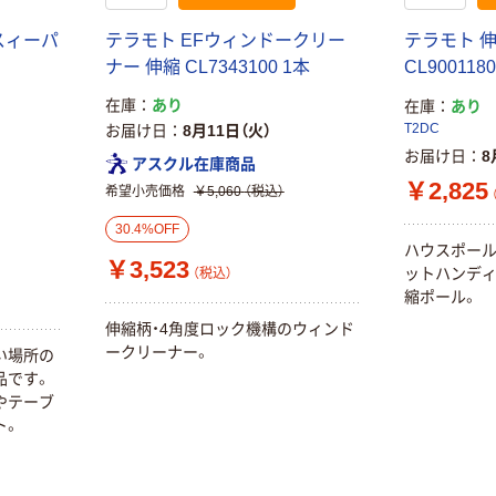
本気プライス
大塚製薬工場
ペーパータオル
経口補水液 オー
スィーパ
テラモト EFウィンドークリー
テラモト 
中判 再生紙
エスワン（OS-1）
ナー 伸縮 CL7343100 1本
CL900118
100％ 200枚
￥159~
（税込）
在庫
あり
在庫
あり
FSC認証 シング
￥149~
（税込）
ル 大王製紙共同
T2DC
お届け日
8月11日（火）
企画 オリジナル
お届け日
8
アスクル在庫商品
￥2,825
希望小売価格
￥5,060
（税込）
30.4%OFF
ハウスポー
￥3,523
ットハンデ
（税込）
縮ポール。
伸縮柄・4角度ロック機構のウィンド
ークリーナー。
い場所の
品です。
やテーブ
ト。