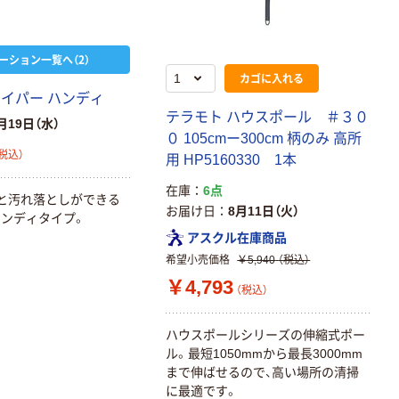
ーション一覧へ（2）
カゴに入れる
ワイパー ハンディ
テラモト ハウスポール ＃３０
月19日（水）
０ 105cmー300cm 柄のみ 高所
税込）
用 HP5160330 1本
在庫
6点
と汚れ落としができる
お届け日
8月11日（火）
ンディタイプ。
アスクル在庫商品
希望小売価格
￥5,940
（税込）
本気プライス
本気プライス
￥4,793
アスクル はたら
キングジム テプ
（税込）
く ふせん 付箋
ラ TEPRA
75×25mm
PRO【純正】テー
ハウスポールシリーズの伸縮式ポー
プ 白ラベル
￥377~
￥914~
（税込）
（税込）
ル。最短1050mmから最長3000mm
12mm幅 （黒文
まで伸ばせるので、高い場所の清掃
字）
に最適です。
富士フイルム
富士フイルム チ