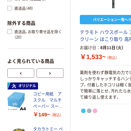
直送品（48）
バリエーション一覧へ（4
除外する商品
直送品、お取り寄せ品を除く
テラモト ハウスポール 
（20）
クリーン ほこり取り 高
お届け日
8月11日（火）
￥1,533~
（税込）
よく見られている商品
薬剤を使わず静電気の力で
しっかりキャッチするハン
プ。付着したホコリは軽く
オリジナル
オリジナル
で簡単に落とせ、汚れたら
コピー用紙 ア
ゴミ袋 エコノミ
て繰り返し使えます。
スクル マルチ
ータイプ 乳白半
ペーパー スーパ
透明 高密度タイ
ーホワイト+
プ 詰替用 バイ
￥149~
￥616~
（税込）
（税込）
オマス素材10％
配合
タカラトミー ベ
オリジナル