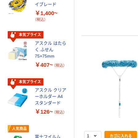
イブレード
乾電池 単3
￥1,400~
形 アルカリ乾
（税込）
電池 北欧パッ
ケージ アスク
￥140~
（税込）
ルオリジナル
本気プライス
アスクル はたら
本気プライス
く ふせん
ティッシュペー
75×75mm
パー ボックス
￥407~
（税込）
150組 5箱入 ア
スクル スマート
￥328~
（税込）
コンパクト ビ
本気プライス
ビッド PEFC認
アスクル クリア
証
オリジナル
ーホルダー A4
コピー用紙 マ
スタンダード
ルチペーパー
￥126~
（税込）
スーパーエコノ
ミー+
￥149~
（税込）
人気商品
カゴに入れる
富士フイルム