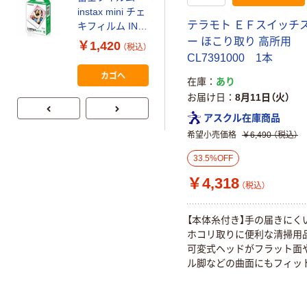
本気プライス
instax mini チェ
アスクル はたら
テラモト ＥＦスイッチ
キフィルム INS
く ふせん
MINI JP1 1パッ
ー ほこり取り 高所用
￥1,420
（税込）
50×15mm
ク（10枚入り）
CL7391000 1本
￥386~
（税込）
カゴへ
在庫
あり
お届け日
8月11日（火）
アスクル在庫商品
希望小売価格
￥6,490
（税込）
33.5%OFF
￥4,318
（税込）
【本体糸付き】手の届きにく
ホコリ取りに便利な清掃用
可変式ヘッドがフラット面
ル脚などの曲面にもフィッ