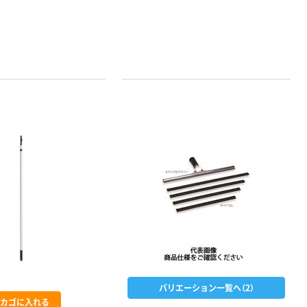
instax mini13
ェキ専用フィル
INS MINI 13
ム INSTAX MINI
WW2
￥12,100~
￥1,580~
（税込）
（税込）
本気プライス
本気プライス
アスクル セロハ
トイレットペー
ンテープ
パー シングル
120ｍ 再生紙
￥216~
（税込）
100% 6ロール
￥470~
（税込）
リサイクル100
芯あり FSC認
本気プライス
証
アスクル トイ
レのおそうじシ
ート 大王製紙
共同企画 トイ
￥330~
（税込）
レクリーナー
トイレシート
オリジナル
本気プライス
バリエーション一覧へ（2）
カゴに入れる
アスクル フラッ