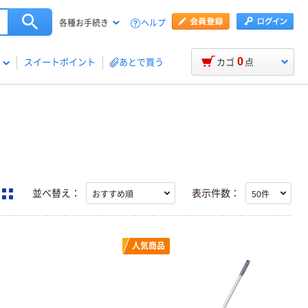
ヘルプ
各種お手続き
0
スイートポイント
あとで買う
カゴ
点
並べ替え：
表示件数：
人気商品