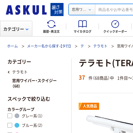
...
窓用ワ
カテゴリー
履歴・再注文
マイカタログ
クイックオーダー
ホーム
メーカー名から探す-【タ行】
テ
テラモト
窓用ワイ
テラモト(TE
カテゴリー
テラモト
37
件（68商品）中
1件目〜
窓用ワイパー・スクイジー
（68）
スペックで絞り込む
人気商品
カラーグループ
グレー系（1）
ブルー系（2）