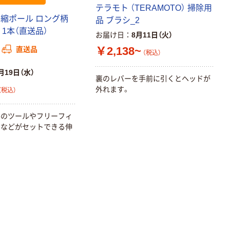
テラモト （TERAMOTO） 掃除用
トファイル エコ
伸縮ポール ロング柄
ノミータイプ
品 ブラシ_2
A4タテ(コクヨ
0 1本（直送品）
￥115~
お届け日
8月11日（火）
（税込）
製造）
￥2,138~
直送品
（税込）
月19日（水）
裏のレバーを手前に引くとヘッドが
外れます。
（税込）
ルのツールやフリーフィ
ィなどがセットできる伸