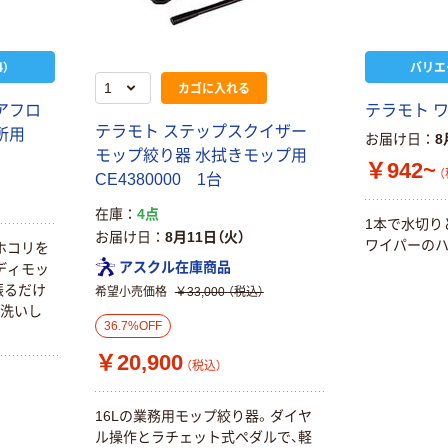
）
バリエ
カゴに入れる
アフロ
テラモト 
テラモト ステップスクイザー
所用
お届け日
8
モップ絞り器 水拭きモップ用
￥942~
（
CE4380000 1台
在庫
4点
1本で水切り
お届け日
8月11日（火）
ワイパーのハ
ホコリを
アスクル在庫商品
ディモッ
振るだけ
希望小売価格
￥33,000
（税込）
本気プライス
オリジナル
水洗いし
【ガムテープ】ア
アスクル 「現場
36.7%OFF
スクル 現場のチ
のチカラ」 養生
￥20,900
カラ 厚さ
テープ
（税込）
0.22mm 布テー
￥145~
￥358~
（税込）
（税込）
プ
16Lの業務用モップ絞り器。ダイヤ
ル操作とラチェット式ペダルで、軽
本気プライス
オリジナル