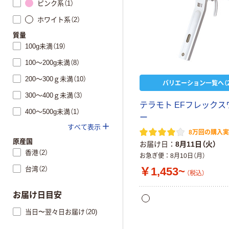
ピンク系（1）
ホワイト系（2）
質量
100g未満（19）
100～200g未満（8）
200～300ｇ未満（10）
バリエーション一覧へ（2
300～400ｇ未満（3）
テラモト EFフレックス
400～500g未満（1）
ー
すべて表示
8万回の購入
原産国
お届け日
8月11日（火）
香港（2）
お急ぎ便
8月10日（月）
台湾（2）
￥1,453~
（税込）
お届け日目安
当日〜翌々日お届け（20)