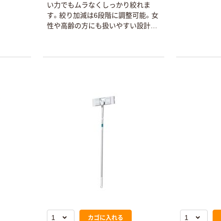
い力でもムラなくしっかり絞れま
トイレットペー
サントリー 伊右
す。絞り加減は6段階に調整可能。女
パー ダブル60
衛門 「お茶、どう
性や高齢の方にも扱いやすい設計で
ｍ 再生紙
ぞ。」 緑茶
す。
100% 6ロール
￥460~
￥528~
（税込）
（税込）
リサイクル100
芯あり FSC認
証
オリジナル
オリジナル
乾電池 単4
アスクル プラス
形 アルカリ乾
チックグローブ
電池 北欧パッ
粉なし（パウダ
ケージ アスク
ーフリー）
￥140~
￥398~
（税込）
（税込）
ルオリジナル
オリジナル
本気プライス
アスクルオリジ
ニチバン セロテ
ナル ラミネー
ープ 大巻
トフィルム A4
￥124~
（税込）
サイズ
￥458~
（税込）
100μ（ミクロン）
本気プライス
カゴに入れる