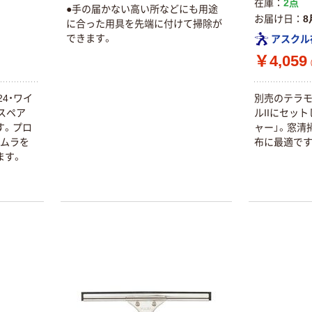
在庫
2点
●手の届かない高い所などにも用途
お届け日
8
に合った用具を先端に付けて掃除が
できます。
アスクル
￥4,059
4・ワイ
別売のテラ
スペア
ルIIにセッ
す。プロ
ャー」。窓清
きムラを
布に最適です
ます。