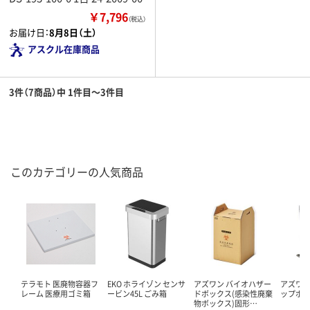
￥7,796
（税込）
お届け日：
8月8日（土）
アスクル在庫商品
3件（7商品）中 1件目～3件目
このカテゴリーの人気商品
テラモト 医廃物容器フ
EKO ホライゾン センサ
アズワン バイオハザー
アズワン
レーム 医療用ゴミ箱
ービン45L ごみ箱
ドボックス(感染性廃棄
ップポ
物ボックス)固形…