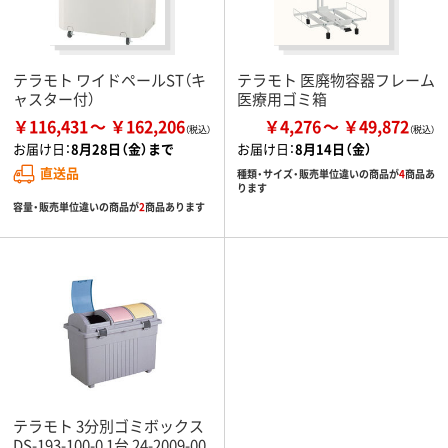
テラモト ワイドペールST（キ
テラモト 医廃物容器フレーム
ャスター付）
医療用ゴミ箱
￥116,431
￥162,206
￥4,276
￥49,872
お届け日：
8月28日（金）まで
お届け日：
8月14日（金）
直送品
種類・サイズ・販売単位違いの商品が
4
商品あ
ります
容量・販売単位違いの商品が
2
商品あります
テラモト 3分別ゴミボックス
DS-193-100-0 1台 24-2009-00