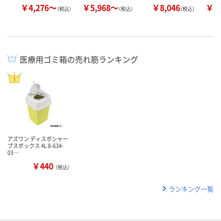
￥4,276～
￥5,968～
￥8,046
￥6
（税込）
（税込）
（税込）
医療用ゴミ箱の売れ筋ランキング
アズワン ディスポシャー
プスボックス 4L 8-634-
03…
￥440
（税込）
ランキング一覧