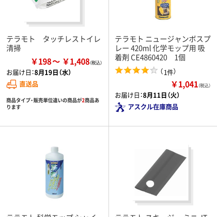
テラモト タッチレストイレ
テラモト ニュージャンボスプ
清掃
レー 420ml 化学モップ用 吸
着剤 CE4860420 1個
￥198
￥1,408
（
）
1件
お届け日：
8月19日（水）
￥1,041
直送品
（税込）
お届け日：
8月11日（火）
商品タイプ・販売単位違いの商品が
2
商品あ
アスクル在庫商品
ります