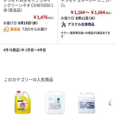
テラモト 科学モップ シャイ
テラモト スキージー ミニ JT-
ンクリーンネオ CE4870050 1
CL
本（直送品）
￥1,164
￥1,664
￥1,476
お届け日：
8月11日（火）
（税込）
お届け日：
8月19日（水）
アスクル在庫商品
直送品
T2DCからお届け
カラー・販売単位違いの商品が
2
商品ありま
す
4件（6商品）中 1件目～4件目
このカテゴリーの人気商品