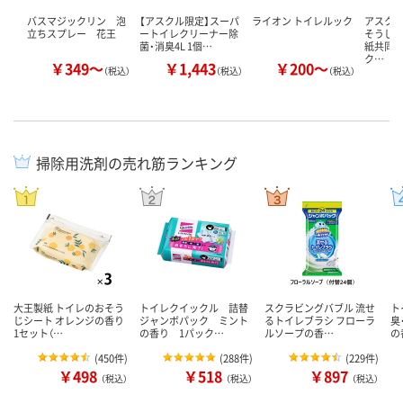
バスマジックリン 泡
【アスクル限定】スーパ
ライオン トイレルック
アスク
立ちスプレー 花王
ートイレクリーナー除
そうじ
菌・消臭4L 1個…
紙共同
ク…
￥349～
￥1,443
￥200～
￥
（税込）
（税込）
（税込）
掃除用洗剤の売れ筋ランキング
大王製紙 トイレのおそう
トイレクイックル 詰替
スクラビングバブル 流せ
ト
じシート オレンジの香り
ジャンボパック ミント
るトイレブラシ フローラ
臭
1セット（…
の香り 1パック…
ルソープの香…
の
(
450件
)
(
288件
)
(
229件
)
￥498
￥518
￥897
（税込）
（税込）
（税込）