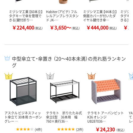
ミヅシマ工業 【60本立】
Habiter（アビテ） フル
ミヅシマ工業 【44本立】
ミヅシマ
タグキーで傘を管理で
レルアンブレラスタン
側面カバーが付いたダ
タグキ
きる[鍵付折り…
ド JK-…
イヤル鍵付き傘…
きる[鍵
￥224,400
￥3,650～
￥444,000
￥12
（税込）
（税込）
（税込）
中型傘立て・傘置き （20～40本未満）の売れ筋ランキン
グ
アスクル ビジネスフィッ
テラモト 折りたたみ式
テラモト アーバンピット
Y
ト傘立て 30本用 カーボン
傘立E型 36本用 幅
K36 オレンジ
て
グレー …
760×奥行36…
UB287036…
レ
￥24,230
(
4件
)
(
2件
)
（税込）