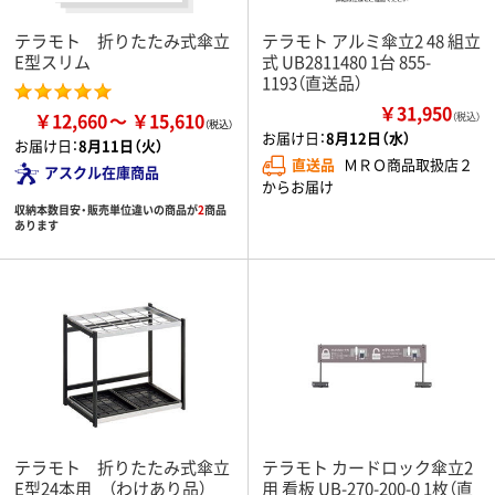
テラモト 折りたたみ式傘立
テラモト アルミ傘立2 48 組立
E型スリム
式 UB2811480 1台 855-
1193（直送品）
￥31,950
￥12,660
￥15,610
（税込）
お届け日：
8月12日（水）
お届け日：
8月11日（火）
直送品
ＭＲＯ商品取扱店２
アスクル在庫商品
からお届け
収納本数目安・販売単位違いの商品が
2
商品
あります
テラモト 折りたたみ式傘立
テラモト カードロック傘立2
E型24本用 （わけあり品）
用 看板 UB-270-200-0 1枚（直