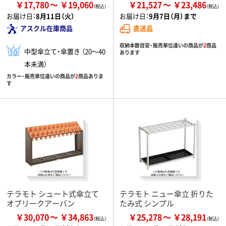
￥17,780
￥19,060
￥21,527
￥23,486
お届け日：
8月11日（火）
お届け日：
9月7日（月）まで
アスクル在庫商品
直送品
収納本数目安・販売単位違いの商品が
2
商品
中型傘立て・傘置き （20～40
あります
本未満）
カラー・販売単位違いの商品が
2
商品ありま
す
テラモト シュート式傘立て
テラモト ニュー傘立 折りた
オブリークアーバン
たみ式 シンプル
￥30,070
￥34,863
￥25,278
￥28,191