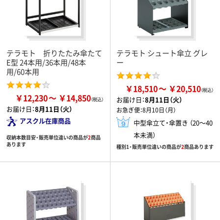
テラモト 折りたたみ傘たて
テラモト シュート傘立 グレ
E型 24本用/36本用/48本
ー
用/60本用
￥18,510
￥20,510
￥12,230
￥14,850
お届け日：
8月11日（火）
お届け日：
8月11日（火）
お急ぎ便：
8月10日（月）
アスクル在庫商品
中型傘立て・傘置き （20～40
本未満）
収納本数目安・販売単位違いの商品が
2
商品
あります
種別1・販売単位違いの商品が
2
商品あります