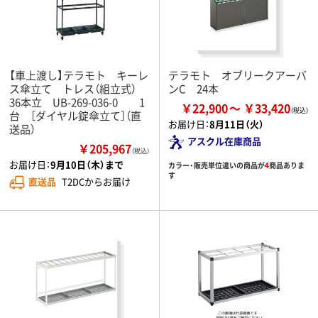
【車上渡し】テラモト キーレ
テラモト オブリークアーバ
ス傘立て トレス（組立式）
ンC 24本
36本立 UB-269-036-0 1
￥22,900
￥33,420
台 ［ダイヤル錠傘立て］（直
お届け日：
8月11日（火）
送品）
アスクル在庫商品
￥205,967
（税込）
お届け日：
9月10日（木）まで
カラー・販売単位違いの商品が
4
商品ありま
す
直送品
T2DCからお届け