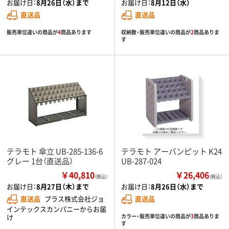
お届け日：
8月26日（水）まで
お届け日：
8月12日（水）
直送品
直送品
販売単位違いの商品が
4
商品あります
収納数・販売単位違いの商品が
2
商品ありま
す
テラモト 傘立 UB-285-136-6
テラモト アーバンピット K24
グレー 1台（直送品）
UB-287-024
￥40,810
￥26,406
（税込）
（税込）
お届け日：
8月27日（木）まで
お届け日：
8月26日（水）まで
直送品
プラス株式会社ジョ
直送品
インテックスカンパニーからお届
け
カラー・販売単位違いの商品が
3
商品ありま
す