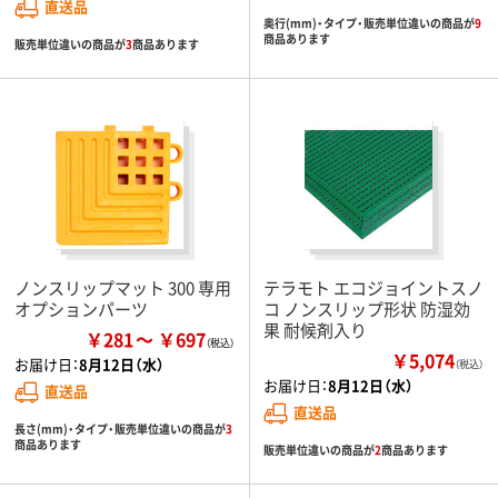
直送品
奥行(mm)・タイプ・販売単位違いの商品が
9
商品あります
販売単位違いの商品が
3
商品あります
ノンスリップマット 300 専用
テラモト エコジョイントスノ
オプションパーツ
コ ノンスリップ形状 防湿効
果 耐候剤入り
￥281
￥697
￥5,074
お届け日：
8月12日（水）
（税込）
お届け日：
8月12日（水）
直送品
直送品
長さ(mm)・タイプ・販売単位違いの商品が
3
商品あります
販売単位違いの商品が
2
商品あります