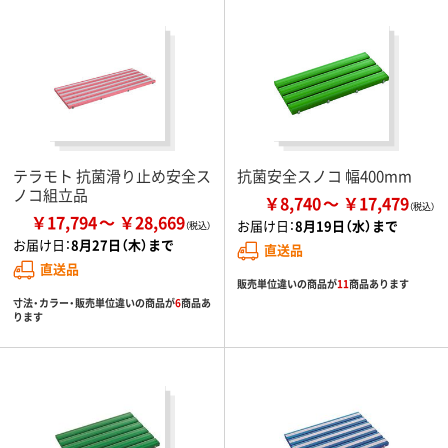
テラモト 抗菌滑り止め安全ス
抗菌安全スノコ 幅400mm
ノコ組立品
￥8,740
￥17,479
￥17,794
￥28,669
お届け日：
8月19日（水）まで
お届け日：
8月27日（木）まで
直送品
直送品
販売単位違いの商品が
11
商品あります
寸法・カラー・販売単位違いの商品が
6
商品あ
ります