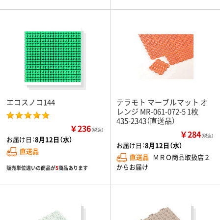
エコスノコ144
テラモト マーブルマット オ
レンジ MR-061-072-5 1枚
435-2343（直送品）
￥236
（税込）
￥284
（税込）
お届け日：
8月12日（水）
お届け日：
8月12日（水）
直送品
直送品
ＭＲＯ商品取扱店２
からお届け
販売単位違いの商品が
5
商品あります