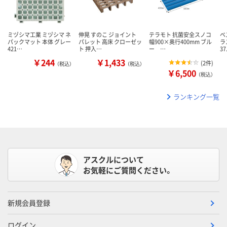
ミヅシマ工業 ミヅシマ ネ
伸晃 すのこ ジョイント
テラモト 抗菌安全スノコ
ベ
パックマット 本体 グレー
パレット 高床 クローゼッ
幅900×奥行400mm ブル
ラ
421…
ト 押入…
ー …
3
￥244
￥1,433
(
2件
)
（税込）
（税込）
￥6,500
（税込）
ランキング一覧
アスクルについて
お気軽にご質問ください。
新規会員登録
ログイン