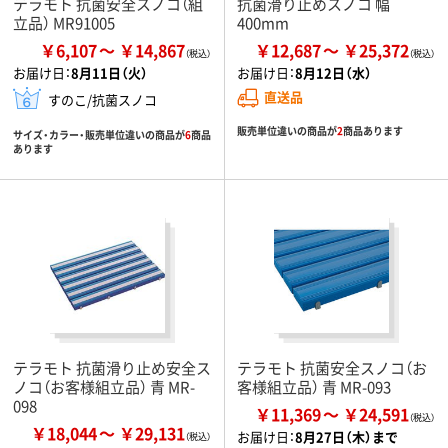
テラモト 抗菌安全スノコ（組
抗菌滑り止めスノコ 幅
立品） MR91005
400mm
￥6,107
￥14,867
￥12,687
￥25,372
お届け日：
8月11日（火）
お届け日：
8月12日（水）
直送品
すのこ/抗菌スノコ
販売単位違いの商品が
2
商品あります
サイズ・カラー・販売単位違いの商品が
6
商品
あります
テラモト 抗菌滑り止め安全ス
テラモト 抗菌安全スノコ（お
ノコ（お客様組立品） 青 MR-
客様組立品） 青 MR-093
098
￥11,369
￥24,591
￥18,044
￥29,131
お届け日：
8月27日（木）まで