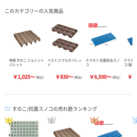
このカテゴリーの人気商品
伸晃 すのこ ジョイント
ベストコ マルチパレッ
テラモト 抗菌安全スノ
テラモト
パレット
ト
コ
コ（組立品
￥1,025～
￥830～
￥6,500～
￥6
（税込）
（税込）
（税込）
すのこ/抗菌スノコの売れ筋ランキング