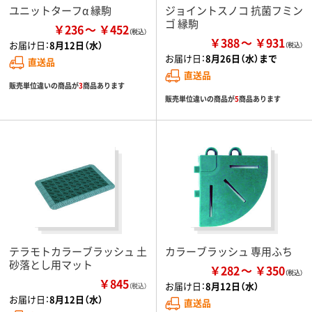
ユニットターフα 縁駒
ジョイントスノコ 抗菌フミン
ゴ 縁駒
￥236
￥452
￥388
￥931
お届け日：
8月12日（水）
お届け日：
8月26日（水）まで
直送品
直送品
販売単位違いの商品が
3
商品あります
販売単位違いの商品が
5
商品あります
テラモトカラーブラッシュ 土
カラーブラッシュ 専用ふち
砂落とし用マット
￥282
￥350
￥845
お届け日：
8月12日（水）
（税込）
お届け日：
8月12日（水）
直送品