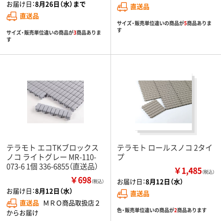
お届け日：
8月26日（水）まで
直送品
直送品
サイズ・販売単位違いの商品が
5
商品ありま
す
サイズ・販売単位違いの商品が
3
商品ありま
す
テラモト エコTKブロックス
テラモト ロールスノコ 2タイ
ノコ ライトグレー MR-110-
プ
073-6 1個 336-6855（直送品）
￥1,485
（税込）
￥698
お届け日：
8月12日（水）
（税込）
お届け日：
8月12日（水）
直送品
直送品
ＭＲＯ商品取扱店２
色・販売単位違いの商品が
2
商品あります
からお届け