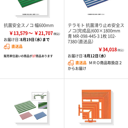
抗菌安全スノコ 幅600mm
テラモト 抗菌滑り止め安全ス
ノコ(完成品)600×1800mm
￥13,579
￥21,707
青 MR-098-445-3 1枚 102-
お届け日：
8月19日（水）まで
7380（直送品）
直送品
￥34,018
（税込）
お届け日：
8月12日（水）
販売単位違いの商品が
17
商品あります
直送品
ＭＲＯ商品取扱店２
からお届け