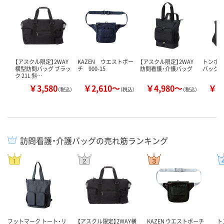
【アスクル限定】2WAY
KAZEN ウエストポー
【アスクル限定】2WAY
トンボ
横型訪問バッグ ブラッ
チ 900-15
訪問看護・介護バッグ
バッグ
ク 21L 斜…
￥3,580
￥2,610～
￥4,980～
￥7
（税込）
（税込）
（税込）
訪問看護・介護バッグの売れ筋ランキング
フットマーク トート・リ
【アスクル限定】2WAY横
KAZEN ウエストポーチ
ト