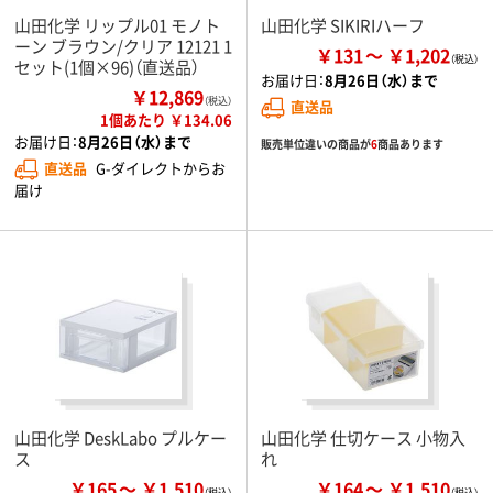
山田化学 リップル01 モノト
山田化学 SIKIRIハーフ
ーン ブラウン/クリア 12121 1
￥131
￥1,202
セット(1個×96)（直送品）
お届け日：
8月26日（水）まで
￥12,869
（税込）
直送品
1個あたり ￥134.06
お届け日：
8月26日（水）まで
販売単位違いの商品が
6
商品あります
直送品
G-ダイレクトからお
届け
山田化学 DeskLabo プルケー
山田化学 仕切ケース 小物入
ス
れ
￥165
￥1,510
￥164
￥1,510