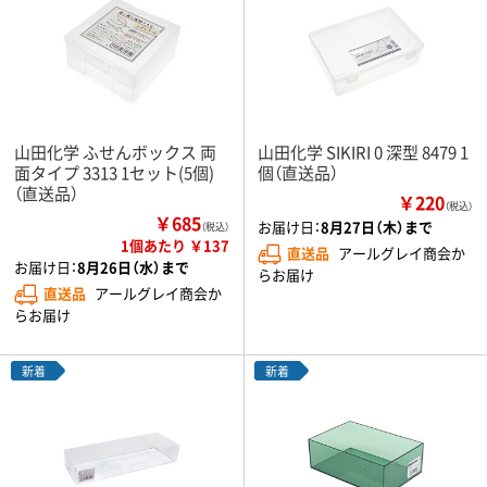
山田化学 ふせんボックス 両
山田化学 SIKIRI 0 深型 8479 1
面タイプ 3313 1セット(5個)
個（直送品）
（直送品）
￥220
（税込）
￥685
お届け日：
8月27日（木）まで
（税込）
1個あたり ￥137
直送品
アールグレイ商会か
お届け日：
8月26日（水）まで
らお届け
直送品
アールグレイ商会か
らお届け
新着
新着