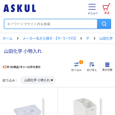
カゴ
メニュー
ホーム
メーカー名から探す - 【ヤ・ラ・ワ行】
ヤ
山田化学
山田化学 小物入れ
1
42
件（98商品）中 1～42件を表示
表示切替
絞り込み
並び替え
山田化学 小物入れ
絞り込み