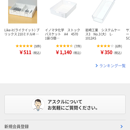
Like-it（ライクイット） ブ
イノマタ化学 ストック
岩崎工業 システムケー
サ
リックス 210ミドルM …
バスケット A4 4570
ス3 No.3（大） L-
ー
1袋（5個…
1012AS
S
(
9件
)
(
7件
)
(
6件
)
￥511
￥1,140
￥350
（税込）
（税込）
（税込）
ランキング一覧
アスクルについて
お気軽にご質問ください。
新規会員登録