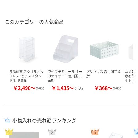
このカテゴリーの人気商品
良品計画 アクリルネッ
ライフモジュール オー
ブリックス 吉川国工業
ユメミグ
クレス・ピアススタン
ガナイザー 吉川国工
所
きる仕切
ド 無印良品
業所
イト(白)
￥2,490～
￥1,435～
￥368～
￥
（税込）
（税込）
（税込）
小物入れの売れ筋ランキング