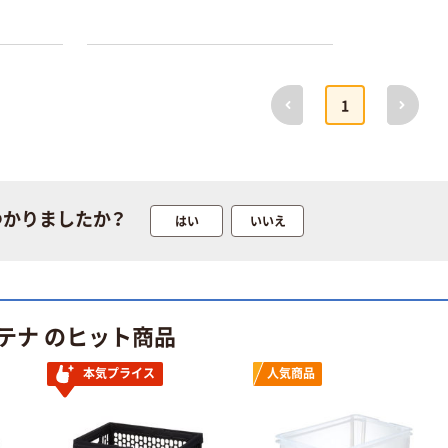
前へ
次へ
1
つかりましたか？
はい
いいえ
本気プライス
オリジナル
蛍光オプテック
【アスクル限定】
ス1(アスクル限
ファーストレイ
定モデル) 蛍光
ト ニトリルグ
テナ のヒット商品
ペン ゼブラ
ローブ ホワイ
￥52~
￥698~
（税込）
（税込）
ト 粉なし（パ
本気プライス
人気商品
ウダーフリー）
本気プライス
本気プライス
嬬恋銘水 ナチュ
ペーパータオル