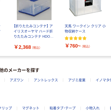
ファーストレイ
ディスポパンツ
ト ホワイト紙コ
￥96~
（税込）
ップ
￥374~
（税込）
ァ
【折りたたみコンテナ】 ア
天馬 ワークイン クリア 小
タ
イリスオーヤマ ハード折
物収納ケース
りたたみコンテナ HDOC-
50L ブルー/クリア 1台（わ
￥760~
￥2,368
けあり品）
（税込）
（税込）
他のメーカーを探す
アズワン
アントレックス
アヅミ産業
イノマタ
クリップ
マグネット
粘着タブ・テープ
小物入れ