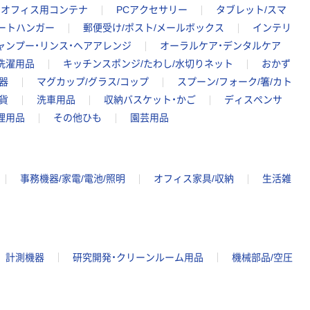
オフィス用コンテナ
PCアクセサリー
タブレット/スマ
ートハンガー
郵便受け/ポスト/メールボックス
インテリ
ャンプー・リンス・ヘアアレンジ
オーラルケア・デンタルケア
洗濯用品
キッチンスポンジ/たわし/水切りネット
おかず
器
マグカップ/グラス/コップ
スプーン/フォーク/箸/カト
貨
洗車用品
収納バスケット・かご
ディスペンサ
理用品
その他ひも
園芸用品
事務機器/家電/電池/照明
オフィス家具/収納
生活雑
計測機器
研究開発・クリーンルーム用品
機械部品/空圧