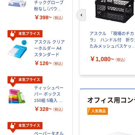
チックグローブ
パー ダブル60
粉なし（パウダ
ｍ 再生紙
ーフリー）
100% 6ロール
￥398~
￥460~
前のスライドへ
（税込）
（税込）
リサイクル100
芯あり FSC認
 ハード
不二貿易 折りたたみコン
アスクル 「現場のチカ
証
本気プライス
本気プライス
ナ
テナ L
ラ」 ハンドル付 折り
アスクル クリア
アスクル 耳にや
たみメッシュバスケッ
ーホルダー A4
さしい やわらか
￥1,380~
ト コンテナ
）
（税込）
スタンダード
いマスク
￥1,080~
（税込）
￥126~
￥458~
（税込）
（税込）
本気プライス
本気プライス
ティッシュペー
トイレットペー
パー ボックス
パー シングル
オフィス用コン
150組 5箱入 ア
120ｍ 再生紙
スクル スマート
100% 6ロール
￥328~
￥470~
（税込）
（税込）
人気商品
コンパクト ビ
リサイクル100
ビッド PEFC認
芯あり FSC認
証
証
本気プライス
期間限定価格
ペーパータオル
アスクル プラ