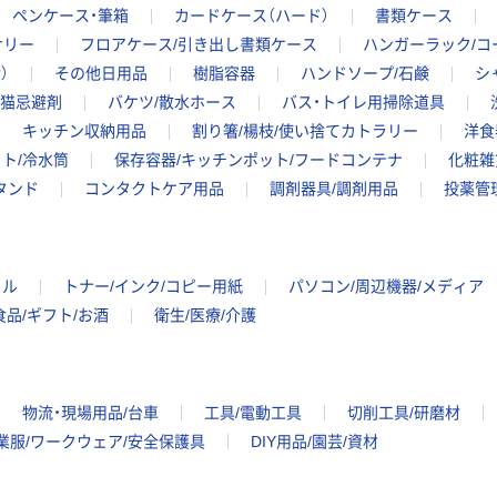
ペンケース・筆箱
カードケース（ハード）
書類ケース
サリー
フロアケース/引き出し書類ケース
ハンガーラック/コ
）
その他日用品
樹脂容器
ハンドソープ/石鹸
シ
猫忌避剤
バケツ/散水ホース
バス・トイレ用掃除道具
キッチン収納用品
割り箸/楊枝/使い捨てカトラリー
洋食
ト/冷水筒
保存容器/キッチンポット/フードコンテナ
化粧雑
タンド
コンタクトケア用品
調剤器具/調剤用品
投薬管
イル
トナー/インク/コピー用紙
パソコン/周辺機器/メディア
食品/ギフト/お酒
衛生/医療/介護
物流・現場用品/台車
工具/電動工具
切削工具/研磨材
業服/ワークウェア/安全保護具
DIY用品/園芸/資材