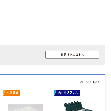
商品リクエストへ
本気プライス
オリジナル
アスクル トイ
コピー用紙 ア
レのおそうじシ
スクル マルチ
ート 大王製紙
ペーパー スーパ
ページ：
1
／
3
共同企画 トイ
ーホワイト+
￥330~
￥149~
（税込）
（税込）
レクリーナー
人気商品
オリジナル
トイレシート
オリジナル
本気プライス
オリジナル
【ガムテープ】ア
アスクル プラス