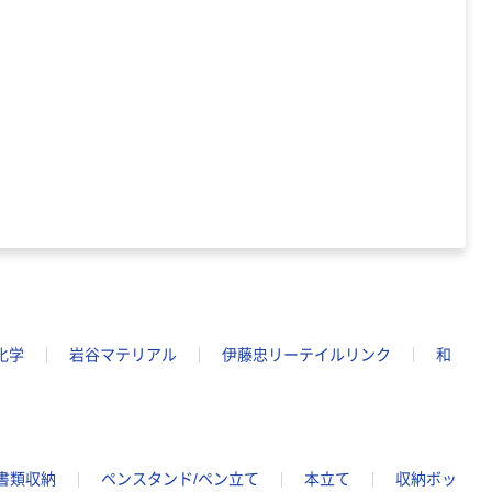
中判 再生紙
100％ 200枚
FSC認証 シング
￥149~
（税込）
ル 大王製紙共同
企画 オリジナル
化学
岩谷マテリアル
伊藤忠リーテイルリンク
和
書類収納
ペンスタンド/ペン立て
本立て
収納ボッ