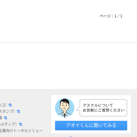
ページ：
1
／
1
ハコ）
スタンプ）
場
bメディア）
アオイくんに聞いてみる
企業向けトータルソリュー