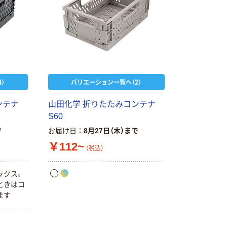
）
バリエーション一覧へ（2）
ンテナ
山田化学 折りたたみコンテナ
S60
で
お届け日
8月27日（木）まで
￥112~
（税込）
ックス。
ときはコ
ます