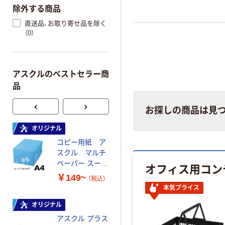
除外する商品
直送品、お取り寄せ品を除く
（0）
アスクルのベストセラー商
品
お探しの商品は見
オリジナル
オリジナル
コピー用紙 ア
コピー用紙 マ
スクル マルチ
ルチペーパー
ペーパー スーパ
スーパーエコノ
オフィス用コン
ーホワイト+
ミー+
￥149~
￥149~
（税込）
（税込）
本気プライス
オリジナル
本気プライス
アスクル プラス
トイレットペー