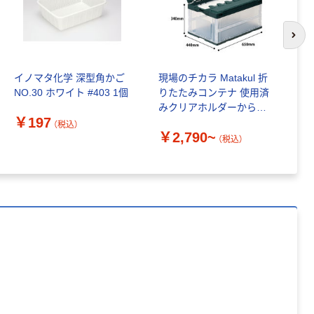
スクル 現場のチ
チックグローブ
カラ 厚さ
粉なし（パウダ
0.22mm 布テー
ーフリー）
￥145~
￥398~
次の
（税込）
（税込）
プ
イノマタ化学 深型角かご
現場のチカラ Matakul 折
セ
本気プライス
NO.30 ホワイト #403 1個
りたたみコンテナ 使用済
シ
アスクル クリア
みクリアホルダーからつ
ーホルダー A4
￥197
￥
くった再生材10%配合
（税込）
スタンダード
￥2,790~
（税込）
￥126~
（税込）
本気プライス
ティッシュペー
パー ボックス
150組 5箱入 ア
スクル スマート
￥328~
（税込）
コンパクト ビ
ビッド PEFC認
証
本気プライス
ペーパータオル