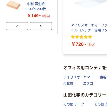
中判 再生紙
スチックグロー
100％ 200枚
ブ 薄手 粉な
FSC認証 シング
し（パウダーフ
￥149~
￥298~
（税込）
（税込）
ル 大王製紙共同
リー）
企画 オリジナル
アイリスオーヤマ フ
イルコンテナ 専用フ
￥720~
（税込）
オフィス用コンテナを
アイリスオーヤマ
東谷
泉化成
エスコ
山田化学のカテゴリー
その他 テープ
その他 