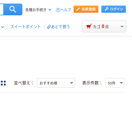
ヘルプ
各種お手続き
0
スイートポイント
あとで買う
カゴ
点
並べ替え：
表示件数：