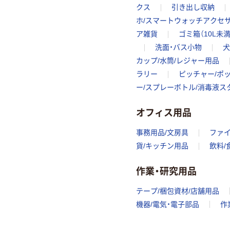
クス
引き出し収納
ホ/スマートウォッチアクセ
ア雑貨
ゴミ箱（10L未満
洗面・バス小物
犬
カップ/水筒/レジャー用品
ラリー
ピッチャー/ポッ
ー/スプレーボトル/消毒液ス
オフィス用品
事務用品/文房具
ファ
貨/キッチン用品
飲料/
作業・研究用品
テープ/梱包資材/店舗用品
機器/電気・電子部品
作