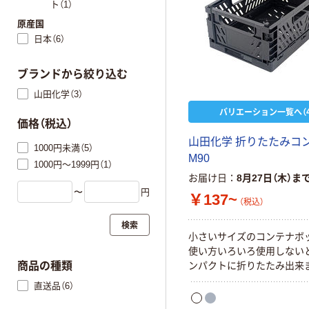
ト（1）
原産国
日本（6）
ブランドから絞り込む
山田化学（3）
バリエーション一覧へ（4
価格（税込）
山田化学 折りたたみコ
1000円未満（5）
M90
1000円～1999円（1）
お届け日
8月27日（木）ま
〜
円
￥137~
（税込）
検索
小さいサイズのコンテナボ
使い方いろいろ使用しない
ンパクトに折りたたみ出来
商品の種類
直送品（6）