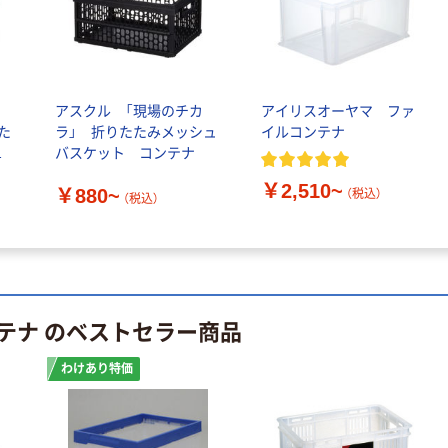
ラルミネラルウ
小判・シングル
ォーター 500ml
再生紙 200枚
キャップシール
FSC認証紙 アス
￥1,037~
￥143~
（税込）
付き／2Lラベル
クルオリジナル
（税込）
レス 10本
アスクル 「現場のチカ
アイリスオーヤマ ファ
本気プライス
オリジナル
た
ラ」 折りたたみメッシュ
イルコンテナ
ティッシュペー
バスケット コンテナ
スズラン 酒精綿
パー ボックス
G バルクタイプ
モカ 200組 5個
￥2,510~
￥880~
（税込）
指定医薬部外品
（税込）
アスクル オリジ
￥428~
（税込）
ナルティッシュ
￥140~
（税込）
PEFC認証
オリジナル
人気商品
【アスクル限定】
サントリー 天然
ファーストレイ
テナ のベストセラー商品
水 ミネラルウォ
ト ニトリルグ
ーター ペットボ
ローブ ブル
￥698~
（税込）
わけあり特価
トル
ー 粉なし（パ
￥686~
（税込）
ウダーフリー）
オリジナル
本気プライス
アスクル 検査用