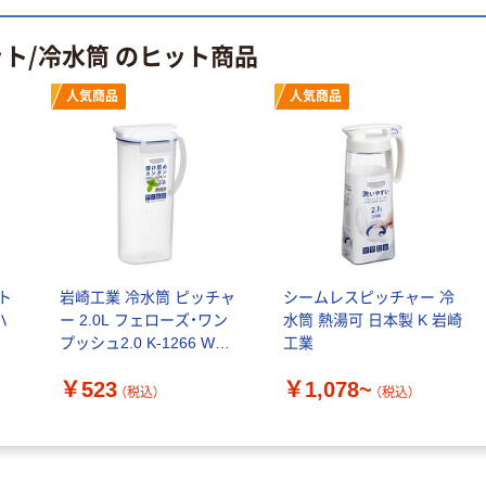
本気プライス
本気プライス
ト/冷水筒 のヒット商品
蛍光オプテック
ティッシュペー
ス1(アスクル限
パー ボックス
人気商品
人気商品
定モデル) 蛍光
モカ 200組 5個
ペン ゼブラ
アスクル オリジ
￥52~
￥428~
（税込）
（税込）
ナルティッシュ
PEFC認証
オリジナル
本気プライス
スズラン 酒精綿
アスクル トイ
G バルクタイプ
レのおそうじシ
指定医薬部外品
ート 大王製紙
共同企画 トイ
ト
岩崎工業 冷水筒 ピッチャ
シームレスピッチャー 冷
￥140~
￥330~
（税込）
（税込）
レクリーナー
ハ
ー 2.0L フェローズ・ワン
水筒 熱湯可 日本製 K 岩崎
トイレシート
プッシュ2.0 K-1266 WH 1
工業
オリジナル
個
￥523
￥1,078~
（税込）
（税込）