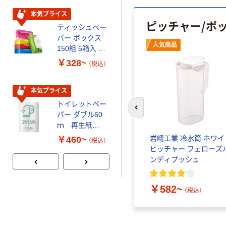
本気プライス
期間限定価格
ピッチャー/ポッ
ティッシュペー
アスクル プラ
パー ボックス
スチックグロー
人気商品
150組 5箱入 ア
ブ 薄手 粉な
スクル スマート
し（パウダーフ
￥328~
￥298~
（税込）
（税込）
コンパクト ビ
リー）
ビッド PEFC認
証
本気プライス
本気プライス
トイレットペー
嬬恋銘水 ナチュ
前のスライドへ
パー ダブル60
ラルミネラルウ
ｍ 再生紙
ォーター 500ml
100% 6ロール
キャップシール
 ピッチ
HARIO（ハリオ）冷水筒 ピ
岩崎工業 冷水筒 ホワイ
￥460~
￥1,037~
（税込）
リサイクル100
付き／2Lラベル
縦置き プ
ッチャー耐熱ガラス製
ピッチャー フェローズ
（税込）
芯あり FSC認
レス 10本
7 1個
WJCA-HSV
ンディプッシュ
証
￥2,580~
（税込）
￥582~
（税込）