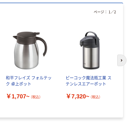
ページ：
1
／
2
次の
和平フレイズ フォルテッ
ピーコック魔法瓶工業 ス
冷
ク 卓上ポット
テンレスエアーポット
ャ
コ
￥1,707~
￥7,320~
（税込）
（税込）
￥