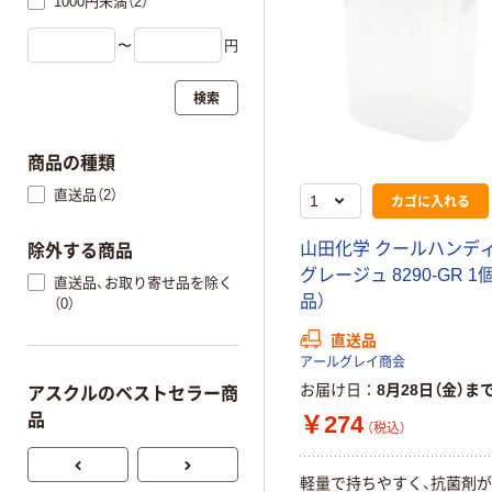
1000円未満（2）
〜
円
検索
商品の種類
直送品（2）
カゴに入れる
山田化学 クールハンディ 
除外する商品
グレージュ 8290-GR 1
直送品、お取り寄せ品を除く
品）
（0）
直送品
アールグレイ商会
お届け日
8月28日（金）ま
アスクルのベストセラー商
￥274
品
（税込）
軽量で持ちやすく、抗菌剤