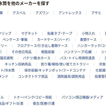
冷水筒を他のメーカーを探す
業
アスベル
アズワン
アントレックス
アサヒ
クリップ
マグネット
粘着タブ・テープ
小物入れ
ペンケース・筆箱
カードケース（ハード）
書類ケース
サリー
フロアケース/引き出し書類ケース
ハンガーラック/コ
）
その他日用品
樹脂容器
ハンドソープ/石鹸
シ
猫忌避剤
バケツ/散水ホース
バス・トイレ用掃除道具
キッチン収納用品
割り箸/楊枝/使い捨てカトラリー
洋食
ト/冷水筒
保存容器/キッチンポット/フードコンテナ
化粧雑
タンド
コンタクトケア用品
調剤器具/調剤用品
投薬管
イル
トナー/インク/コピー用紙
パソコン/周辺機器/メディア
食品/ギフト/お酒
衛生/医療/介護