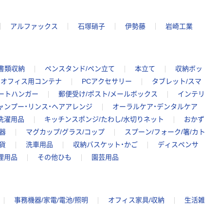
アルファックス
石塚硝子
伊勢藤
岩崎工業
書類収納
ペンスタンド/ペン立て
本立て
収納ボッ
オフィス用コンテナ
PCアクセサリー
タブレット/スマ
ートハンガー
郵便受け/ポスト/メールボックス
インテリ
ャンプー・リンス・ヘアアレンジ
オーラルケア・デンタルケア
洗濯用品
キッチンスポンジ/たわし/水切りネット
おかず
器
マグカップ/グラス/コップ
スプーン/フォーク/箸/カト
貨
洗車用品
収納バスケット・かご
ディスペンサ
理用品
その他ひも
園芸用品
事務機器/家電/電池/照明
オフィス家具/収納
生活雑