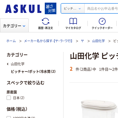
...
ピッチ
カテゴリー
履歴・再注文
マイカタログ
クイックオーダー
ホーム
メーカー名から探す-【ヤ・ラ・ワ行】
ヤ
山田化学
ピ
山田化学 ピッ
カテゴリー
山田化学
2
件（2商品）中
1件目〜2
ピッチャー/ポット/冷水筒（2）
スペックで絞り込む
原産国
日本（2）
価格（税込）