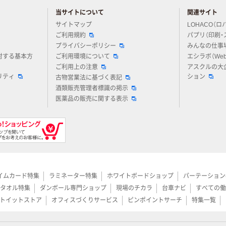
当サイトについて
関連サイト
アスクルについてお気軽にご質問ください
サイトマップ
LOHACO（ロ
ご利用規約
パプリ（印刷・
プライバシーポリシー
みんなの仕事
対する基本方
ご利用環境について
エシラボ（We
ご利用上の注意
アスクルの大
リティ
ション
古物営業法に基づく表記
酒類販売管理者標識の掲示
医薬品の販売に関する表示
イムカード特集
ラミネーター特集
ホワイトボードショップ
パーテーション
タオル特集
ダンボール専門ショップ
現場のチカラ
台車ナビ
すべての働
トイットストア
オフィスづくりサービス
ピンポイントサーチ
特集一覧