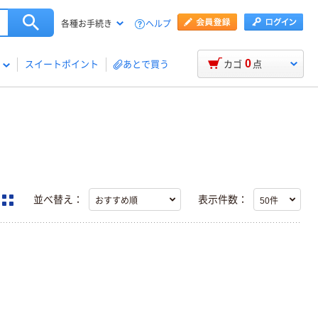
ヘルプ
各種お手続き
0
スイートポイント
あとで買う
カゴ
点
並べ替え：
表示件数：