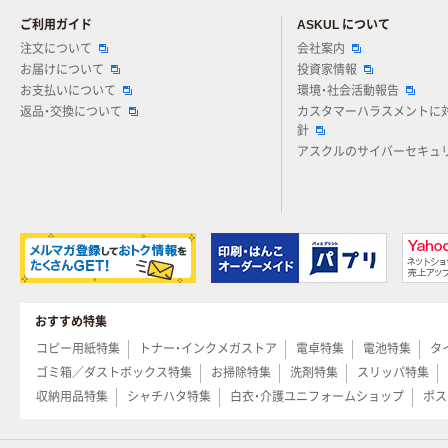
ご利用ガイド
ASKUL について
注文について
会社案内
お届けについて
投資家情報
お支払いについて
環境・社会活動報告
返品・交換について
カスタマーハラスメントに
針
アスクルのサイバーセキュ
おすすめ特集
コピー用紙特集
トナー・インクメガストア
電卓特集
電池特集
タ
ゴミ箱／ダストボックス特集
お掃除特集
洗剤特集
スリッパ特集
収納用品特集
シャチハタ特集
白衣・介護ユニフォームショップ
ポス