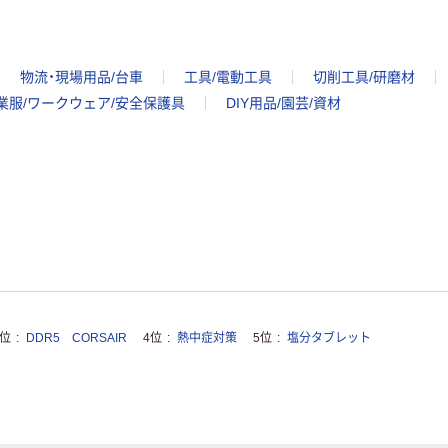
物流・現場用品/台車
工具/電動工具
切削工具/研磨材
業服/ワークウェア/安全保護具
DIY用品/園芸/資材
3位
DDR5 CORSAIR
4位
熱中症対策
5位
塩分タブレット