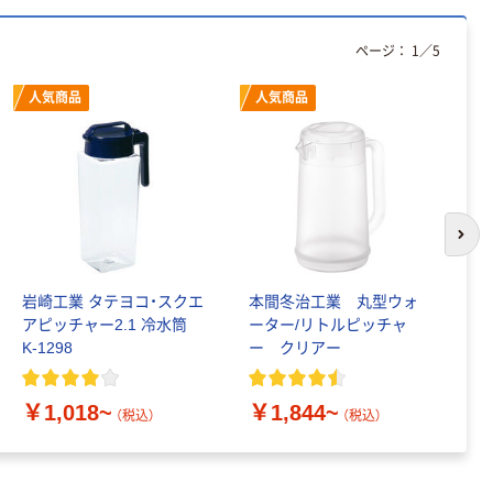
本気プライス
ページ：
1
／
5
ティッシュペー
パー ボックス
人気商品
人気商品
150組 5箱入 ア
スクル スマート
￥328~
（税込）
コンパクト ビ
ビッド PEFC認
証
本気プライス
トイレットペー
次の
パー ダブル60
ｍ 再生紙
100% 6ロール
岩崎工業 タテヨコ・スクエ
本間冬治工業 丸型ウォ
ピ
￥460~
（税込）
リサイクル100
アピッチャー2.1 冷水筒
ーター/リトルピッチャ
本
芯あり FSC認
K-1298
ー クリアー
証
￥
￥1,018~
￥1,844~
（税込）
（税込）