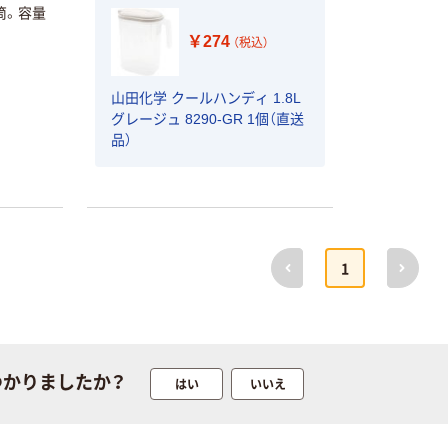
筒。容量
本気プライス
オリジナル
￥274
（税込）
トイレットペー
【アスクル限定】
パー シングル
ファーストレイ
120ｍ 再生紙
ト ニトリルグ
山田化学 クールハンディ 1.8L
100% 6ロール
ローブ ホワイ
￥470~
￥698~
グレージュ 8290-GR 1個（直送
（税込）
（税込）
リサイクル100
ト 粉なし（パ
品）
芯あり FSC認
ウダーフリー）
証
人気商品
オリジナル
サントリー 天然
【アスクル限定】
水 ミネラルウォ
ファーストレイ
ーター ペットボ
ト ニトリルグ
前へ
次へ
トル
ローブ ブル
1
￥686~
￥698~
（税込）
（税込）
ー 粉なし（パ
ウダーフリー）
本気プライス
本気プライス
ファーストレイ
ペーパータオル
ト ホワイト紙コ
小判・シングル
つかりましたか？
はい
いいえ
ップ
再生紙 200枚
FSC認証紙 アス
￥374~
￥143~
（税込）
（税込）
クルオリジナル