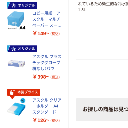
れているため衛生的な冷水
オリジナル
本気プライス
1.8L
コピー用紙 ア
ペーパータオル
スクル マルチ
中判 再生紙
ペーパー スーパ
100％ 200枚
ーホワイト+
FSC認証 シング
￥149~
￥149~
（税込）
（税込）
ル 大王製紙共同
企画 オリジナル
オリジナル
オリジナル
アスクル プラス
コピー用紙 マ
チックグローブ
ルチペーパー
粉なし（パウダ
スーパーエコノ
ーフリー）
ミー+
￥398~
￥149~
（税込）
（税込）
本気プライス
本気プライス
アスクル クリア
アスクル 耳にや
ーホルダー A4
さしい やわらか
お探しの商品は見
スタンダード
いマスク
￥126~
￥458~
（税込）
（税込）