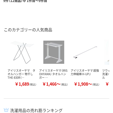
9件（12商品）中 1件目～9件目
このカテゴリーの人気商品
アイリスオーヤマ タ
アイリスオーヤマ（IRIS
アイリスオーヤマ 超強
ツウィン
オルハンガー 物干し
OHYAMA） タオルハン
力伸縮棒 H-UPJ
洗濯ハン
THE-830R（…
ガー …
ル
￥1,689
￥1,466～
￥1,908～
￥2
（税込）
（税込）
（税込）
洗濯用品の売れ筋ランキング