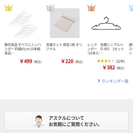
無印良品 すべりにくいハ
洗濯ネット 角型 1枚 オリ
レック 衣類シンプルハ
東
ンガー 約幅41cm 10本組
ジナル
ンガー O-403 1セット
ス
良品…
（10本入…
ッ
￥499
￥220
(
32件
)
（税込）
（税込）
￥382
（税込）
ランキング一覧
アスクルについて
お気軽にご質問ください。