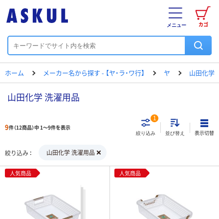
カゴ
メニュー
ホーム
メーカー名から探す - 【ヤ・ラ・ワ行】
ヤ
山田化学
山田化学 洗濯用品
1
9
件（12商品）中 1～9件を表示
表示切替
絞り込み
並び替え
山田化学 洗濯用品
絞り込み
人気商品
人気商品