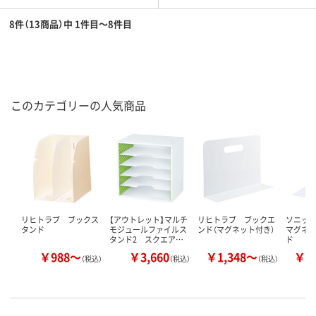
8件（13商品）中 1件目～8件目
このカテゴリーの人気商品
リヒトラブ ブックス
【アウトレット】マルチ
リヒトラブ ブックエ
ソニック
タンド
モジュールファイルス
ンド（マグネット付き）
マグネッ
タンド2 スクエア…
ド
￥988～
￥3,660
￥1,348～
￥1
（税込）
（税込）
（税込）