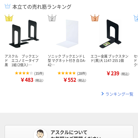
本立ての売れ筋ランキング
アスクル ブックエン
ソニック ブックエンド L
エコー金属 ブックスタン
セ
ド エコノミータイプ
型 マグネット付き 白 DA-
ド(黒)大 1147-255 1個
ド
黒 1組（2個入）…
42…
ク
￥239
(
35件
)
(
28件
)
（税込）
￥483
￥552
（税込）
（税込）
ランキング一覧
アスクルについて