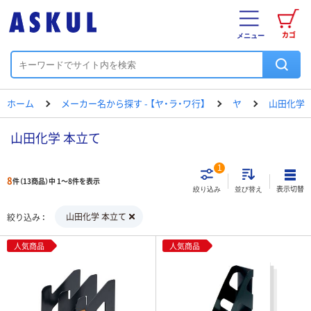
カゴ
メニュー
ホーム
メーカー名から探す - 【ヤ・ラ・ワ行】
ヤ
山田化学
山田化学 本立て
1
8
件（13商品）中 1～8件を表示
表示切替
絞り込み
並び替え
山田化学 本立て
絞り込み
人気商品
人気商品