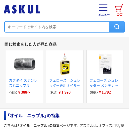
カゴ
メニュー
同じ検索をした人が見た商品
カクダイ ステンレ
フェローズ シュレ
フェローズ シュレ
ス丸ニップル
ッダー専用オイル
ッダー メンテナン
37250
スシート FE-
￥388～
￥1,970
￥1,792
（税込）
（税込）
（税込）
4015501 1パック
(10シート入)
「オイル ニップル」の特集
こちらは
「オイル ニップル」の特集
ページです。アスクルは、オフィス用品/現