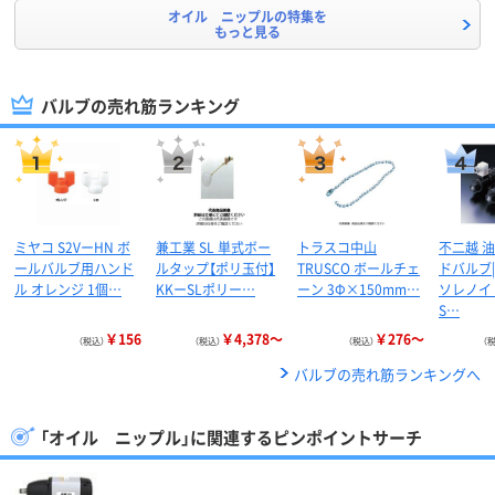
オイル ニップルの特集を
もっと見る
バルブの売れ筋ランキング
ミヤコ S2VーHN ボ
兼工業 SL 単式ボー
トラスコ中山
不二越 
ールバルブ用ハンド
ルタップ【ポリ玉付】
TRUSCO ボールチェ
ドバルブ
ル オレンジ 1個…
KKーSLポリー…
ーン 3Φ×150mm…
ソレノイ
S…
￥156
￥4,378～
￥276～
（税込）
（税込）
（税込）
（
バルブの売れ筋ランキングへ
「オイル ニップル」に関連するピンポイントサーチ