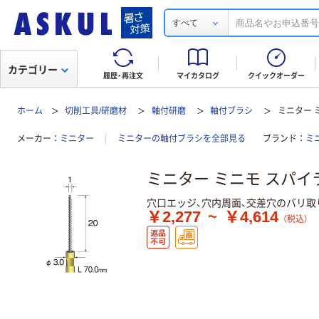
すべて
カテゴリー
履歴・再注文
マイカタログ
クイックオーダー
ホーム
切削工具/研磨材
軸付研磨
軸付ブラシ
ミニター 
メーカー
ミニター
ミニターの軸付ブラシを全部見る
ブランド
ミ
ミニター ミニモ スパイ
穴口エッジ、穴内周面、交差穴のバリ取
￥2,277
~
￥4,614
（税込）