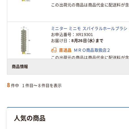
この出荷元の商品は商品代金に配送料が含
ミニター ミニモ スパイラルホールブラシ 真鍮 φ
お申込番号
XR19301
お届け日
8月26日（水）まで
直送品
ＭＲＯ商品取扱店２
この出荷元の商品は商品代金に配送料が含
商品情報
8
件中
1 件目〜 8 件目を表示
人気の商品