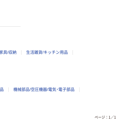
家具/収納
生活雑貨/キッチン用品
品
機械部品/空圧機器/電気・電子部品
ページ：
1
／
1