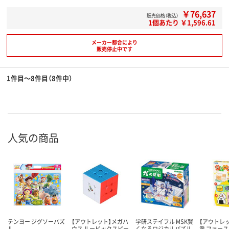
￥76,637
販売価格（税込）
1個あたり ￥1,596.61
メーカー都合により
販売停止中です
1件目～8件目（8件中）
人気の商品
テンヨー ジグソーパズ
【アウトレット】メガハ
学研ステイフル MSK賢
【アウトレ
ル
ウス ルービックスピー
くなるロジカルパズル
業 ファース