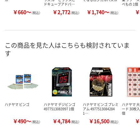
ドキューブアドバ…
べもの 1個
￥660～
￥2,772
￥1,740～
￥
（税込）
（税込）
（税込）
この商品を見た人はこちらも検討されていま
す
ハナヤマ ビンゴ
ハナヤマ デジビンゴ
ハナヤマ ビンゴ プレミ
ハナヤマ 大
4977513083997 1個
アム 4977513084284
ード 30枚入り
1…
個
￥490～
￥4,784
￥16,500
￥
（税込）
（税込）
（税込）