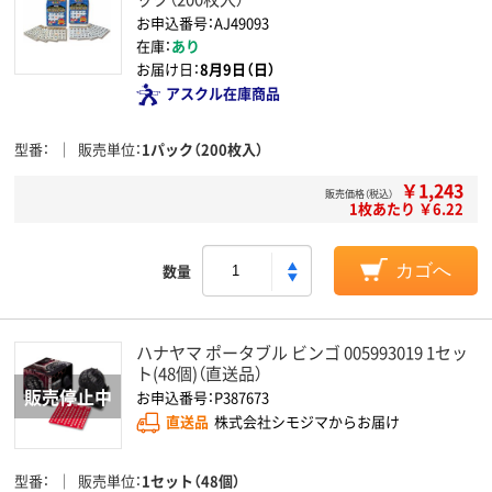
お申込番号：AJ49093
在庫：
あり
お届け日：
8月9日（日）
アスクル在庫商品
型番
販売単位
1パック（200枚入）
￥1,243
販売価格（税込）
1枚あたり ￥6.22
数量
カゴへ
ハナヤマ ポータブル ビンゴ 005993019 1セッ
ト(48個)（直送品）
お申込番号：P387673
直送品
株式会社シモジマからお届け
型番
販売単位
1セット（48個）