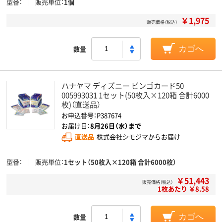
型番
販売単位
1個
￥1,975
販売価格（税込）
数量
カゴへ
ハナヤマ ディズニー ビンゴカード50
005993031 1セット(50枚入×120箱 合計6000
枚)（直送品）
お申込番号：P387674
お届け日：
8月26日（水）まで
直送品
株式会社シモジマからお届け
型番
販売単位
1セット（50枚入×120箱 合計6000枚）
￥51,443
販売価格（税込）
1枚あたり ￥8.58
数量
カゴへ