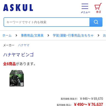
カゴ
メニュー
ホーム
事務用品/文房具
学習/運動・行事用品/おもちゃ
お
メーカー
ハナヤマ
ハナヤマ ビンゴ
全8商品
があります。
￥446～￥69,670
販売価格（税抜き）
￥490
～
￥76,637
販売価格（税込）