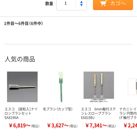
数量
カゴへ
1件目～6件目（6件中）
人気の商品
エスコ [砥粒入］ナイ
毛ブラシ（カップ型）
エスコ 6mm軸付ステ
ナカニシ 
ロンブラシセット
ンレスロープブラシ
ラシ 円筒内
EA819NA
EA819BJ
げ 軸付ブ
￥6,819～
￥3,627～
￥7,341～
￥2,2
（税込）
（税込）
（税込）