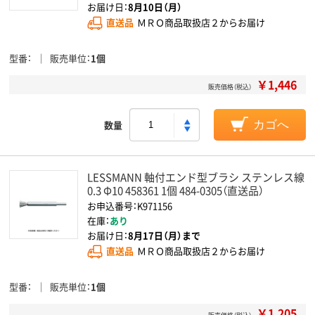
お届け日：
8月10日（月）
直送品
ＭＲＯ商品取扱店２からお届け
型番
販売単位
1個
￥1,446
販売価格（税込）
数量
カゴへ
LESSMANN 軸付エンド型ブラシ ステンレス線
0.3 Φ10 458361 1個 484-0305（直送品）
お申込番号：K971156
在庫：
あり
お届け日：
8月17日（月）まで
直送品
ＭＲＯ商品取扱店２からお届け
型番
販売単位
1個
￥1,205