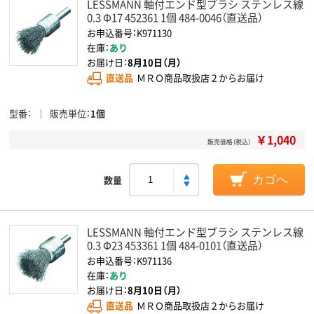
LESSMANN 軸付エンド型ブラシ ステンレス線
0.3 Φ17 452361 1個 484-0046（直送品）
お申込番号：K971130
在庫：
あり
お届け日：
8月10日（月）
直送品
ＭＲＯ商品取扱店２からお届け
型番
販売単位
1個
￥1,040
販売価格（税込）
数量
カゴへ
LESSMANN 軸付エンド型ブラシ ステンレス線
0.3 Φ23 453361 1個 484-0101（直送品）
お申込番号：K971136
在庫：
あり
お届け日：
8月10日（月）
直送品
ＭＲＯ商品取扱店２からお届け