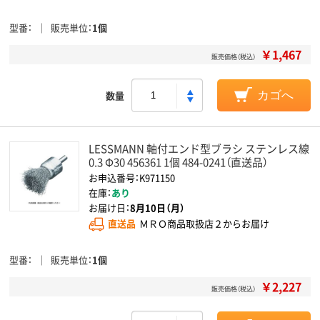
型番
販売単位
1個
￥1,467
販売価格（税込）
数量
カゴへ
LESSMANN 軸付エンド型ブラシ ステンレス線
0.3 Φ30 456361 1個 484-0241（直送品）
お申込番号：K971150
在庫：
あり
お届け日：
8月10日（月）
直送品
ＭＲＯ商品取扱店２からお届け
型番
販売単位
1個
￥2,227
販売価格（税込）