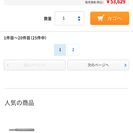
￥53,629
販売価格（税込）
数量
カゴへ
1件目～20件目（25件中）
1
2
前のページへ
次のページへ
人気の商品