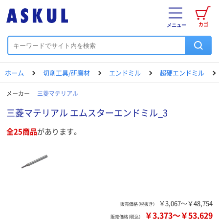
カゴ
メニュー
ホーム
切削工具/研磨材
エンドミル
超硬エンドミル
メーカー
三菱マテリアル
三菱マテリアル エムスターエンドミル_3
全25商品
があります。
￥3,067～￥48,754
販売価格（税抜き）
￥3,373
～
￥53,629
販売価格（税込）