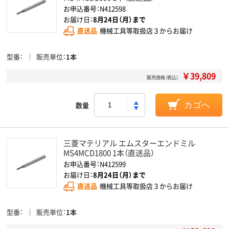
お申込番号：N412598
お届け日：
8月24日（月）まで
直送品
機械工具等取扱店３からお届け
型番
販売単位
1本
￥39,809
販売価格（税込）
数量
カゴへ
三菱マテリアル エムスターエンドミル
MS4MCD1800 1本（直送品）
お申込番号：N412599
お届け日：
8月24日（月）まで
直送品
機械工具等取扱店３からお届け
型番
販売単位
1本