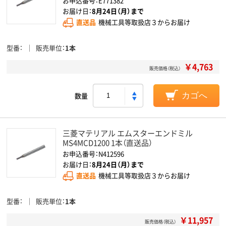
お申込番号：E771382
お届け日：
8月24日（月）まで
直送品
機械工具等取扱店３からお届け
型番
販売単位
1本
￥4,763
販売価格（税込）
数量
カゴへ
三菱マテリアル エムスターエンドミル
MS4MCD1200 1本（直送品）
お申込番号：N412596
お届け日：
8月24日（月）まで
直送品
機械工具等取扱店３からお届け
型番
販売単位
1本
￥11,957
販売価格（税込）