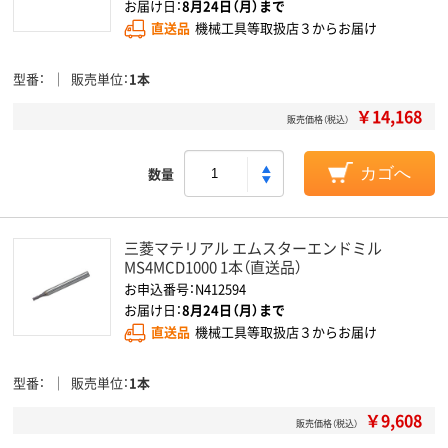
お届け日：
8月24日（月）まで
直送品
機械工具等取扱店３からお届け
型番
販売単位
1本
￥14,168
販売価格（税込）
数量
カゴへ
三菱マテリアル エムスターエンドミル
MS4MCD1000 1本（直送品）
お申込番号：N412594
お届け日：
8月24日（月）まで
直送品
機械工具等取扱店３からお届け
型番
販売単位
1本
￥9,608
販売価格（税込）