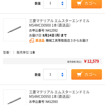
数量
カゴへ
三菱マテリアル エムスターエンドミル
MS4MCD0900 1本（直送品）
お申込番号：N412592
お届け日：
8月24日（月）まで
直送品
機械工具等取扱店３からお届け
型番
販売単位
1本
￥12,579
販売価格（税込）
数量
カゴへ
三菱マテリアル エムスターエンドミル
MS4MCD0950 1本（直送品）
お申込番号：N412593