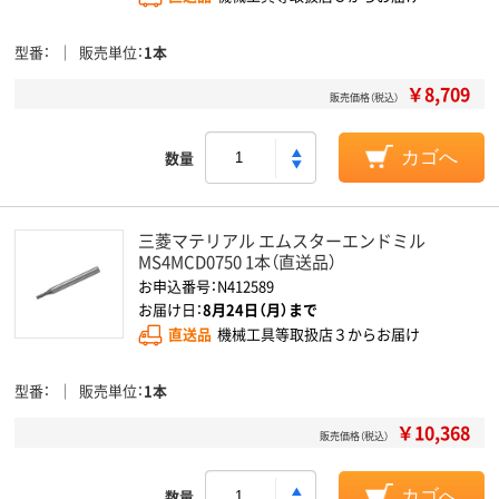
型番
販売単位
1本
￥8,709
販売価格（税込）
数量
カゴへ
三菱マテリアル エムスターエンドミル
MS4MCD0750 1本（直送品）
お申込番号：N412589
お届け日：
8月24日（月）まで
直送品
機械工具等取扱店３からお届け
型番
販売単位
1本
￥10,368
販売価格（税込）
数量
カゴへ