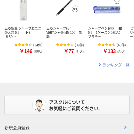
三菱鉛筆 シャープ芯ユニ
三菱シャープ(uni)
シャープペン替芯 HB
ゼ
替え芯 0.5mm HB
VERYシャ楽 M5-100 黒
0.5 1ケース（40本入）
リ
ULS0…
軸
プラチ…
ー
(
34件
)
(
39件
)
(
48件
)
￥146
￥77
￥133
（税込）
（税込）
（税込）
ランキング一覧
アスクルについて
お気軽にご質問ください。
新規会員登録