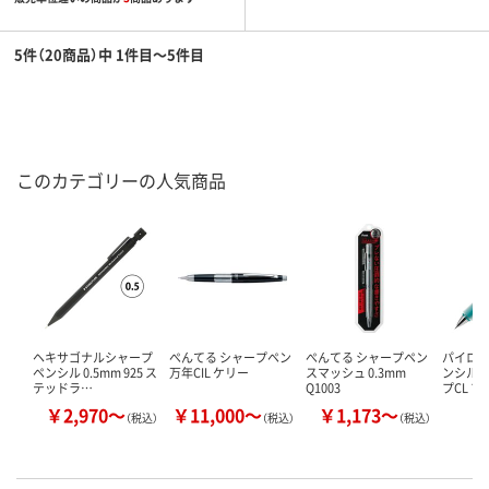
5件（20商品）中 1件目～5件目
このカテゴリーの人気商品
ヘキサゴナルシャープ
ぺんてる シャープペン
ぺんてる シャープペン
パイロッ
ペンシル 0.5mm 925 ス
万年CIL ケリー
スマッシュ 0.3mm
ンシル 
テッドラ…
Q1003
プCL 
￥2,970～
￥11,000～
￥1,173～
￥
（税込）
（税込）
（税込）