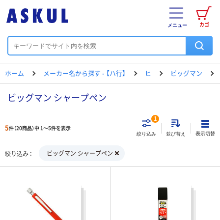
カゴ
メニュー
ホーム
メーカー名から探す - 【ハ行】
ヒ
ビッグマン
ビッグマン シャープペン
1
5
件（20商品）中 1～5件を表示
表示切替
絞り込み
並び替え
ビッグマン シャープペン
絞り込み