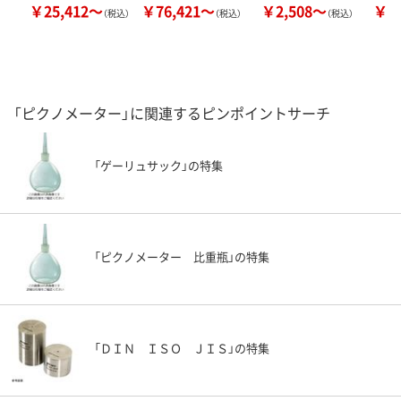
￥25,412～
￥76,421～
￥2,508～
￥6
（税込）
（税込）
（税込）
「ピクノメーター」に関連するピンポイントサーチ
「ゲーリュサック」の特集
「ピクノメーター 比重瓶」の特集
「ＤＩＮ ＩＳＯ ＪＩＳ」の特集