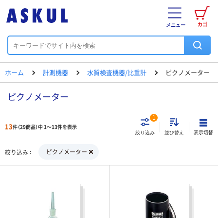
カゴ
メニュー
ホーム
計測機器
水質検査機器/比重計
ピクノメーター
ピクノメーター
1
13
件（29商品）中 1～13件を表示
表示切替
絞り込み
並び替え
ピクノメーター
絞り込み