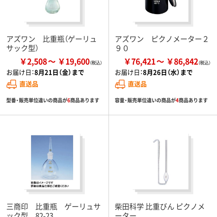
アズワン 比重瓶（ゲーリュ
アズワン ピクノメーター２
サック型）
９０
￥2,508
￥19,600
￥76,421
￥86,842
お届け日：
8月21日（金）まで
お届け日：
8月26日（水）まで
直送品
直送品
型番・販売単位違いの商品が
6
商品あります
容量・販売単位違いの商品が
4
商品あります
三商印 比重瓶 ゲーリュサ
柴田科学 比重びん ピクノメ
ック型 82-23
ーター