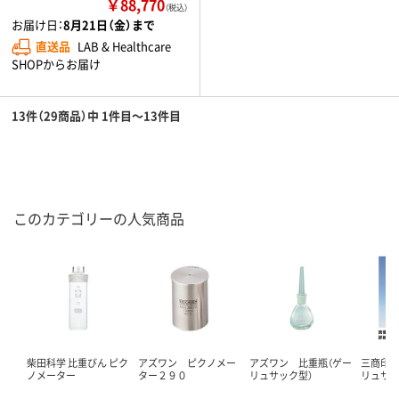
￥88,770
（税込）
お届け日：
8月21日（金）まで
直送品
LAB & Healthcare
SHOPからお届け
13件（29商品）中 1件目～13件目
このカテゴリーの人気商品
柴田科学 比重びん ピク
アズワン ピクノメー
アズワン 比重瓶（ゲー
三商印
ノメーター
ター２９０
リュサック型）
リュサッ