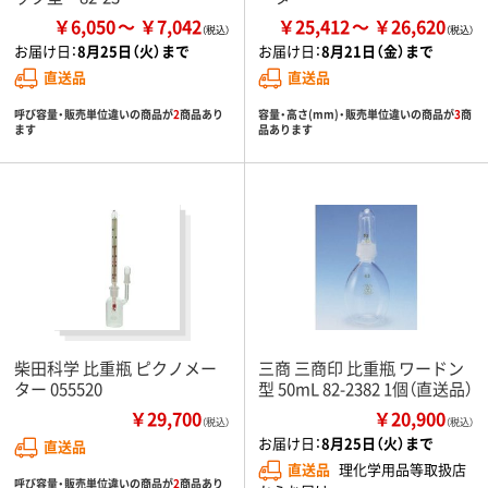
￥6,050
￥7,042
￥25,412
￥26,620
お届け日：
8月25日（火）まで
お届け日：
8月21日（金）まで
直送品
直送品
呼び容量・販売単位違いの商品が
2
商品あり
容量・高さ(mm)・販売単位違いの商品が
3
商
ます
品あります
柴田科学 比重瓶 ピクノメー
三商 三商印 比重瓶 ワードン
ター 055520
型 50mL 82-2382 1個（直送品）
￥29,700
￥20,900
（税込）
（税込）
お届け日：
8月25日（火）まで
直送品
直送品
理化学用品等取扱店
呼び容量・販売単位違いの商品が
2
商品あり