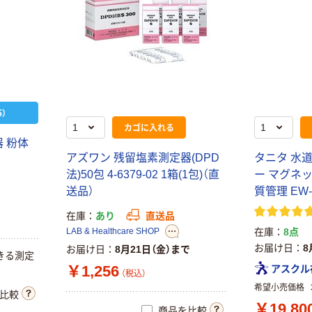
）
カゴに入れる
 粉体
アズワン 残留塩素測定器(DPD
タニタ 水
法)50包 4-6379-02 1箱(1包)（直
ー マグネッ
送品）
質管理 EW-
在庫
あり
直送品
LAB & Healthcare SHOP
在庫
8点
お届け日
8
お届け日
8月21日（金）まで
きる測定
￥1,256
アスクル
（税込）
希望小売価格
比較
￥19,80
商品を比較