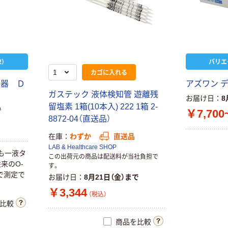
）
バリエ
カゴに入れる
定器 Ｄ
アズワン 
ガステック 液体検知管 遊離残
お届け日
8
留塩素 1箱(10本入) 222 1箱 2-
で
￥7,700
8872-04（直送品）
在庫
わずか
直送品
LAB & Healthcare SHOP
かも一液タ
この出荷元の商品は配送料が当社負担で
来のO-
す。
で測定で
お届け日
8月21日（金）まで
￥3,344
（税込）
比較
商品を比較