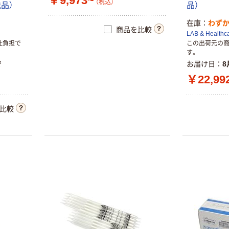
￥9,973~
（税込）
送品）
品）
在庫
わず
商品を比較
LAB & Healthc
社負担で
この出荷元の
す。
で
お届け日
8
￥22,99
比較