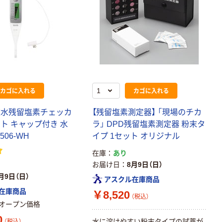
カゴに入れる
カゴに入れる
道水残留塩素チェッカ
【残留塩素測定器】 「現場のチカ
ト キャップ付き 水
ラ」 DPD残留塩素測定器 粉末タ
506-WH
イプ 1セット オリジナル
在庫
あり
お届け日
8月9日（日）
月9日（日）
アスクル在庫商品
在庫商品
￥8,520
（税込）
オープン価格
0
水に溶けやすい粉末タイプの試薬が
（税込）