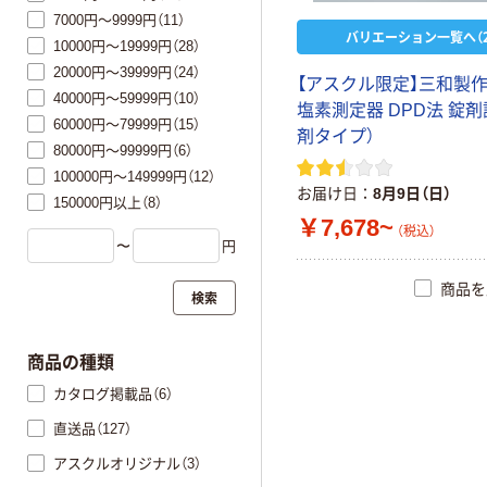
7000円～9999円（11）
バリエーション一覧へ（2
10000円～19999円（28）
20000円～39999円（24）
【アスクル限定】三和製作
40000円～59999円（10）
塩素測定器 DPD法 錠剤
60000円～79999円（15）
剤タイプ）
80000円～99999円（6）
100000円～149999円（12）
お届け日
8月9日（日）
150000円以上（8）
￥7,678~
（税込）
〜
円
商品を
検索
商品の種類
カタログ掲載品（6）
直送品（127）
アスクルオリジナル（3）