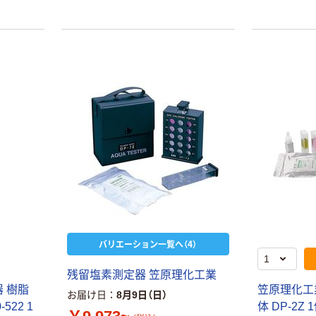
バリエーション一覧へ（4）
残留塩素測定器 笠原理化工業
 樹脂
笠原理化工業
お届け日
8月9日（日）
522 1
体 DP-2Z 1