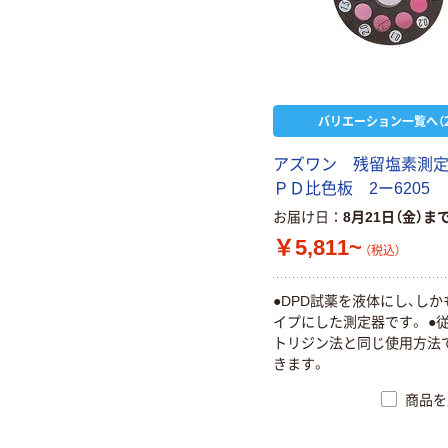
バリエーション一覧へ（2
アズワン 残留塩素測
ＰＤ比色板 2ー6205
お届け日
8月21日（金）ま
￥5,811~
（税込）
●DPD試薬を液体にし、し
イプにした測定器です。 ●従
トリジン法と同じ使用方法
きます。
商品を