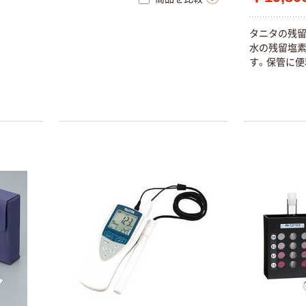
タニタの残留
水の残留塩
す。保管に便