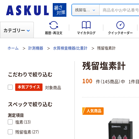
...
残留塩
カテゴリー
履歴・再注文
マイカタログ
クイックオーダー
ホーム
計測機器
水質検査機器/比重計
残留塩素計
残留塩素計
こだわりで絞り込む
100
件（145商品）中
1件
本気プライス
対象商品
スペックで絞り込む
人気商品
測定項目
塩素（13）
残留塩素（27）