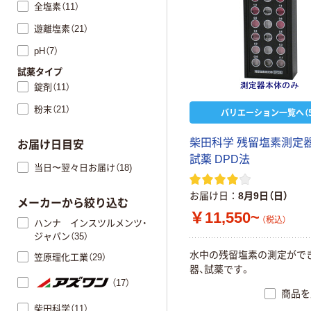
全塩素（11）
遊離塩素（21）
pH（7）
試薬タイプ
錠剤（11）
粉末（21）
バリエーション一覧へ（5
柴田科学 残留塩素測定器
お届け日目安
試薬 DPD法
当日〜翌々日お届け（18)
お届け日
8月9日（日）
メーカーから絞り込む
￥11,550~
（税込）
ハンナ インスツルメンツ・
ジャパン（35）
水中の残留塩素の測定がで
笠原理化工業（29）
器、試薬です。
（17）
商品を
柴田科学（11）