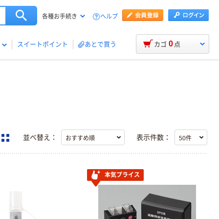
ヘルプ
各種お手続き
0
スイートポイント
あとで買う
カゴ
点
並べ替え：
表示件数：
本気プライス