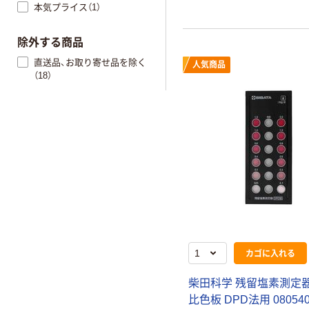
本気プライス（1）
除外する商品
直送品、お取り寄せ品を除く
人気商品
（18）
カゴに入れる
柴田科学 残留塩素測定器
比色板 DPD法用 080540-