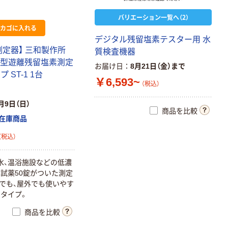
バリエーション一覧へ（2）
カゴに入れる
デジタル残留塩素テスター用 水
測定器】 三和製作所
質検査機器
易型遊離残留塩素測定
お届け日
8月21日（金）まで
 ST-1 1台
￥6,593~
（税込）
月9日（日）
商品を比較
在庫商品
（税込）
水、温浴施設などの低濃
試薬50錠がついた測定
でも、屋外でも使いやす
タイプ。
商品を比較