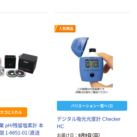
人気商品
バリエーション一覧へ（3）
カゴに入れる
デジタル吸光光度計 Checker
 pH/残留塩素計 本
HC
個 1-6651-01（直送
お届け日
8月9日（日）