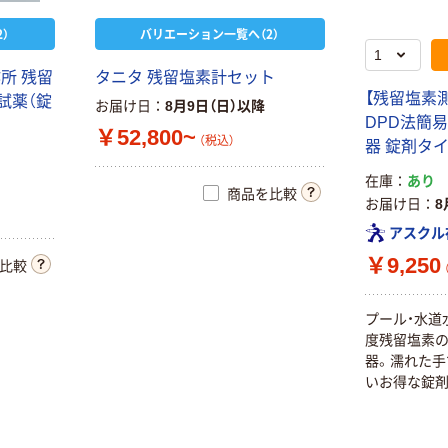
）
バリエーション一覧へ（2）
所 残留
タニタ 残留塩素計セット
【残留塩素
試薬（錠
お届け日
8月9日（日）以降
DPD法簡
￥52,800~
（税込）
器 錠剤タイプ
在庫
あり
商品を比較
お届け日
8
アスクル
￥9,250
比較
プール・水道
度残留塩素の
器。濡れた手
いお得な錠剤