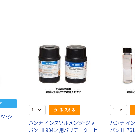
）
カゴに入れる
ツ・ジ
ハンナ インスツルメンツ・ジャ
ハンナ イ
パン HI 93414用バリデーターセ
パン HI 