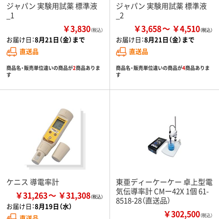
ジャパン 実験用試薬 標準液
ジャパン 実験用試薬 標準液
_1
_2
￥3,830
￥3,658
￥4,510
（税込）
お届け日：
8月21日（金）まで
お届け日：
8月21日（金）まで
直送品
直送品
商品名・販売単位違いの商品が
2
商品ありま
商品名・販売単位違いの商品が
4
商品ありま
す
す
ケニス 導電率計
東亜ディーケーケー 卓上型電
気伝導率計 CMー42X 1個 61-
￥31,263
￥31,308
8518-28（直送品）
お届け日：
8月19日（水）
￥302,500
（税込）
直送品