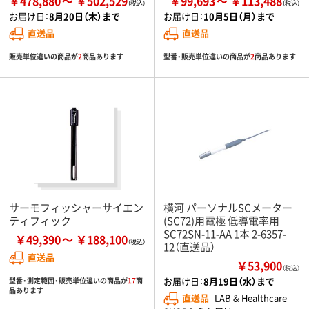
￥478,880
￥502,529
￥99,693
￥113,488
お届け日：
8月20日（木）まで
お届け日：
10月5日（月）まで
直送品
直送品
販売単位違いの商品が
2
商品あります
型番・販売単位違いの商品が
2
商品あります
サーモフィッシャーサイエン
横河 パーソナルSCメーター
ティフィック
(SC72)用電極 低導電率用
SC72SN-11-AA 1本 2-6357-
￥49,390
￥188,100
12（直送品）
直送品
￥53,900
（税込）
お届け日：
8月19日（水）まで
型番・測定範囲・販売単位違いの商品が
17
商
品あります
直送品
LAB & Healthcare