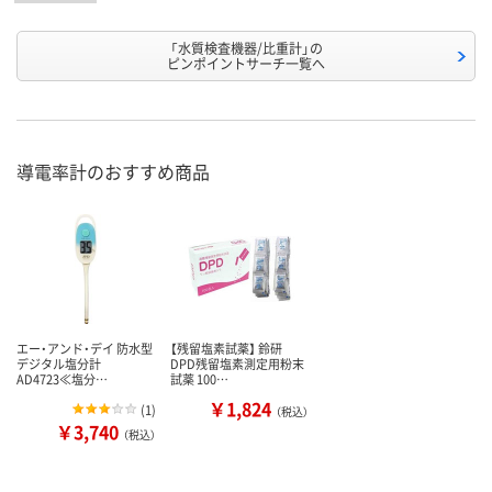
「水質検査機器/比重計」の
ピンポイントサーチ一覧へ
導電率計のおすすめ商品
エー・アンド・デイ 防水型
【残留塩素試薬】 鈴研
デジタル塩分計
DPD残留塩素測定用粉末
AD4723≪塩分…
試薬 100…
￥1,824
(
1
)
（税込）
￥3,740
（税込）