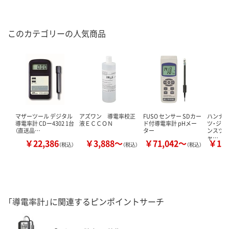
このカテゴリーの人気商品
マザーツール デジタル
アズワン 導電率校正
FUSO センサー SDカー
ハンナ
導電率計 CDー4302 1台
液ＥＣＣＯＮ
ド付導電率計 pHメー
ツ・ジャ
（直送品…
ター
ンスツル
ャ…
￥22,386
￥3,888～
￥71,042～
￥12
（税込）
（税込）
（税込）
「導電率計」に関連するピンポイントサーチ