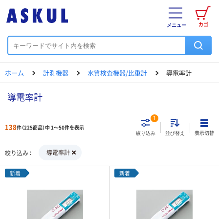
カゴ
メニュー
ホーム
計測機器
水質検査機器/比重計
導電率計
導電率計
1
138
件（225商品）中 1～50件を表示
表示切替
絞り込み
並び替え
導電率計
絞り込み
新着
新着