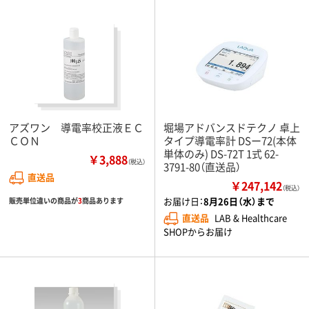
アズワン 導電率校正液ＥＣ
堀場アドバンスドテクノ 卓上
ＣＯＮ
タイプ導電率計 DSー72(本体
単体のみ) DS-72T 1式 62-
￥3,888
（税込）
3791-80（直送品）
直送品
￥247,142
（税込）
お届け日：
8月26日（水）まで
販売単位違いの商品が
3
商品あります
直送品
LAB & Healthcare
SHOPからお届け