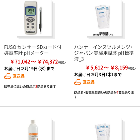
FUSO センサー SDカード付
ハンナ インスツルメンツ・
導電率計 pHメーター
ジャパン 実験用試薬 pH標準
液_3
￥71,042
￥74,372
￥5,612
￥8,159
お届け日：
8月19日（水）まで
お届け日：
9月3日（木）まで
直送品
直送品
販売単位違いの商品が
2
商品あります
商品名・販売単位違いの商品が
4
商品ありま
す