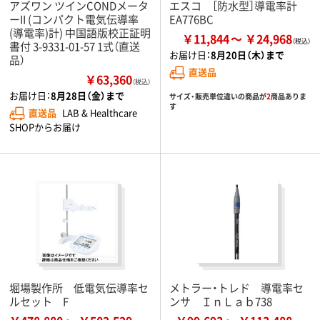
アズワン ツインCONDメータ
エスコ ［防水型］導電率計
ーII (コンパクト電気伝導率
EA776BC
(導電率)計) 中国語版校正証明
￥11,844
￥24,968
書付 3-9331-01-57 1式（直送
お届け日：
8月20日（木）まで
品）
直送品
￥63,360
（税込）
お届け日：
8月28日（金）まで
サイズ・販売単位違いの商品が
2
商品ありま
す
直送品
LAB & Healthcare
SHOPからお届け
堀場製作所 低電気伝導率セ
メトラー・トレド 導電率セ
ルセット F
ンサ ＩｎＬａｂ738