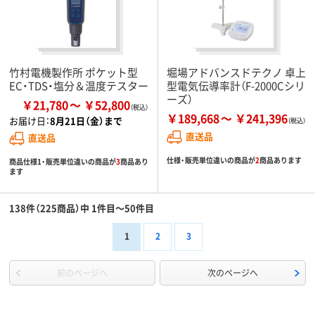
竹村電機製作所 ポケット型
堀場アドバンスドテクノ 卓上
EC・TDS・塩分＆温度テスター
型電気伝導率計（F-2000Cシリ
ーズ）
￥21,780
￥52,800
￥189,668
￥241,396
お届け日：
8月21日（金）まで
直送品
直送品
仕様・販売単位違いの商品が
2
商品あります
商品仕様1・販売単位違いの商品が
3
商品あり
ます
138件（225商品）中 1件目～50件目
1
2
3
前のページへ
次のページへ