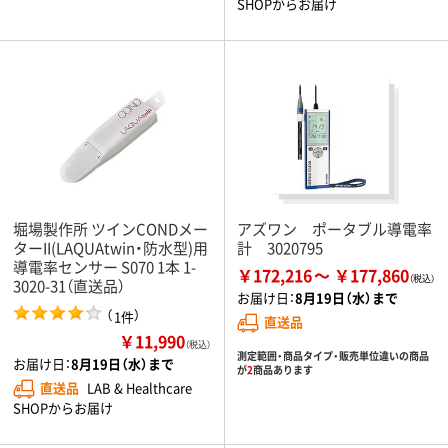
SHOPからお届け
堀場製作所 ツインCONDメー
アズワン ポータブル導電率
ターII(LAQUAtwin・防水型)用
計 3020795
導電率センサー S070 1本 1-
￥172,216
￥177,860
3020-31（直送品）
お届け日：
8月19日（水）まで
（
）
1件
直送品
￥11,990
（税込）
測定範囲・商品タイプ・販売単位違いの商品
お届け日：
8月19日（水）まで
が
2
商品あります
直送品
LAB & Healthcare
SHOPからお届け