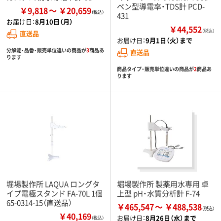
ペン型導電率・TDS計 PCD-
￥9,818
￥20,659
431
お届け日：
8月10日（月）
￥44,552
（税込）
直送品
お届け日：
9月1日（火）まで
分解能・品番・販売単位違いの商品が
3
商品あ
直送品
ります
商品タイプ・販売単位違いの商品が
2
商品あ
ります
堀場製作所 LAQUA ロングタ
堀場製作所 製薬用水専用 卓
イプ電極スタンド FA-70L 1個
上型 pH・水質分析計 F-74
65-0314-15（直送品）
￥465,547
￥488,538
￥40,169
お届け日：
8月26日（水）まで
（税込）