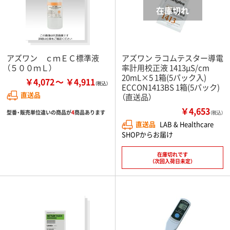
アズワン ｃｍＥＣ標準液
アズワン ラコムテスター導電
（５００ｍＬ）
率計用校正液 1413μS/cm
20mL×5 1箱(5パック入)
￥4,072
￥4,911
ECCON1413BS 1箱(5パック)
直送品
（直送品）
￥4,653
型番・販売単位違いの商品が
4
商品あります
（税込）
直送品
LAB & Healthcare
SHOPからお届け
在庫切れです
（次回入荷日未定）