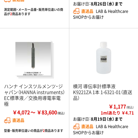
お届け日：
8月26日（水）まで
測定範囲・メーカー品番・販売単位違いの商
直送品
LAB & Healthcare
品が
2
商品あります
SHOPからお届け
ハンナ インスツルメンツ・ジ
横河 導伝率計標準液
ャパン（HANNA instruments）
K9221ZA 1本 1-6321-01（直送
EC標準液／交換用導電率電
品）
極
￥1,177
（税込）
￥4,072
￥83,600
1mlあたり ￥4.71
お届け日：
8月19日（水）まで
直送品
直送品
LAB & Healthcare
型番・販売単位違いの商品が
2
商品あります
SHOPからお届け