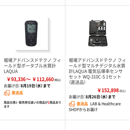
堀場アドバンスドテクノ フィ
堀場アドバンスドテクノ フィ
ールド型ポータブル水質計
ールド型マルチデジタル水質
LAQUA
計LAQUA 電気伝導率センサ
セット WQ-310C-S 1セット
￥93,336
￥112,660
（直送品）
お届け日：
8月19日（水）まで
￥152,898
（税込）
直送品
お届け日：
8月26日（水）まで
商品仕様1・販売単位違いの商品が
2
商品あり
直送品
LAB & Healthcare
ます
SHOPからお届け