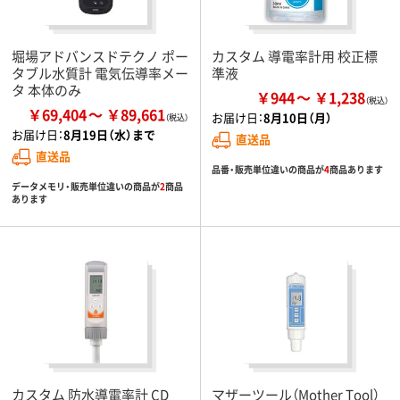
堀場アドバンスドテクノ ポー
カスタム 導電率計用 校正標
タブル水質計 電気伝導率メー
準液
タ 本体のみ
￥944
￥1,238
￥69,404
￥89,661
お届け日：
8月10日（月）
お届け日：
8月19日（水）まで
直送品
直送品
品番・販売単位違いの商品が
4
商品あります
データメモリ・販売単位違いの商品が
2
商品
あります
カスタム 防水導電率計 CD
マザーツール（Mother Tool）