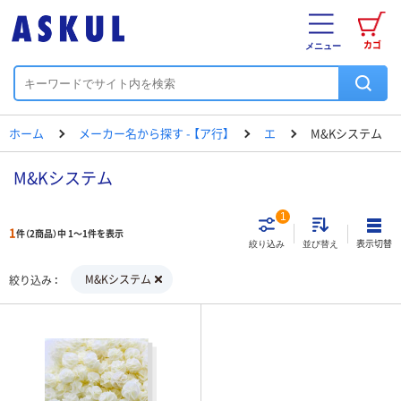
カゴ
メニュー
ホーム
メーカー名から探す - 【ア行】
エ
M&Kシステム
M&Kシステム
1
1
件（2商品）中 1～1件を表示
表示切替
絞り込み
並び替え
M&Kシステム
絞り込み