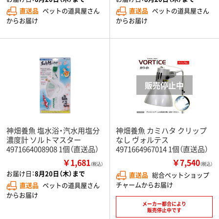
直送品
ペットの道具屋さん
直送品
ペットの道具屋さん
からお届け
からお届け
神畑養魚 塩水浴・汽水用塩分
神畑養魚 カミハタ クリップ
濃度計 ソルトマスター
なし ヴォルテス
4971664008908 1個（直送品）
4971664967014 1個（直送品）
￥1,681
￥7,540
（税込）
（税込）
お届け日：
8月20日（木）まで
直送品
総合ペットショップ
チャームからお届け
直送品
ペットの道具屋さん
からお届け
メーカー都合により
販売停止中です