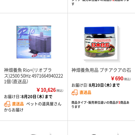
す
神畑養魚 Rio+(リオプラ
神畑養魚用品 プチアクアの石
ス)2500 50Hz 4971664940222
￥690
（税込）
1個（直送品）
お届け日：
8月20日（木）まで
￥10,626
（税込）
直送品
お届け日：
8月20日（木）まで
商品タイプ・販売単位違いの商品が
3
商品あ
直送品
ペットの道具屋さん
ります
からお届け