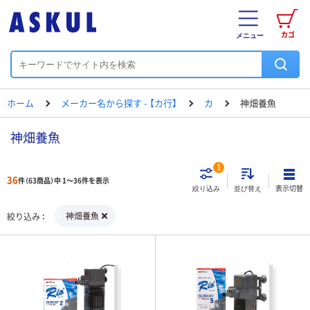
カゴ
メニュー
ホーム
メーカー名から探す - 【カ行】
カ
神畑養魚
神畑養魚
1
36
件（63商品）中 1～36件を表示
表示切替
絞り込み
並び替え
神畑養魚
絞り込み