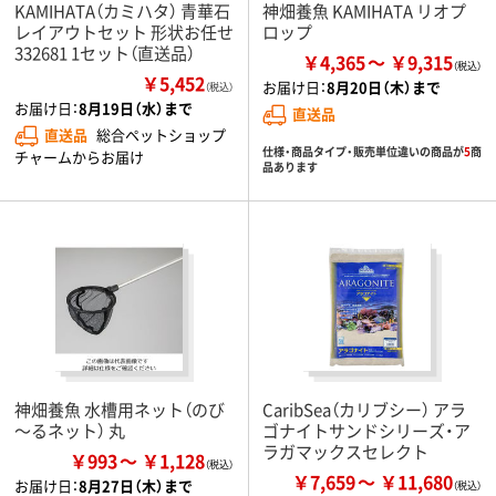
KAMIHATA（カミハタ） 青華石
神畑養魚 KAMIHATA リオプ
レイアウトセット 形状お任せ
ロップ
332681 1セット（直送品）
￥4,365
￥9,315
￥5,452
お届け日：
8月20日（木）まで
（税込）
お届け日：
8月19日（水）まで
直送品
直送品
総合ペットショップ
仕様・商品タイプ・販売単位違いの商品が
5
商
チャームからお届け
品あります
神畑養魚 水槽用ネット（のび
CaribSea（カリブシー） アラ
～るネット） 丸
ゴナイトサンドシリーズ・ア
ラガマックスセレクト
￥993
￥1,128
￥7,659
￥11,680
お届け日：
8月27日（木）まで