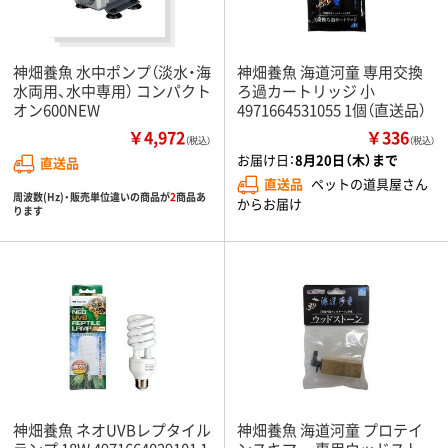
神畑養魚 水中ポンプ（淡水・海
神畑養魚 海道河童 専用交換
水両用、水中専用） コンパクト
ろ過カートリッジ 小
オン600NEW
4971664531055 1個（直送品）
￥4,972
￥336
（税込）
（税込）
お届け日：
8月20日（木）まで
直送品
直送品
ペットの道具屋さん
周波数(Hz)・販売単位違いの商品が
2
商品あ
からお届け
ります
神畑養魚 ネオUVBレプタイル
神畑養魚 海道河童 プロテイ