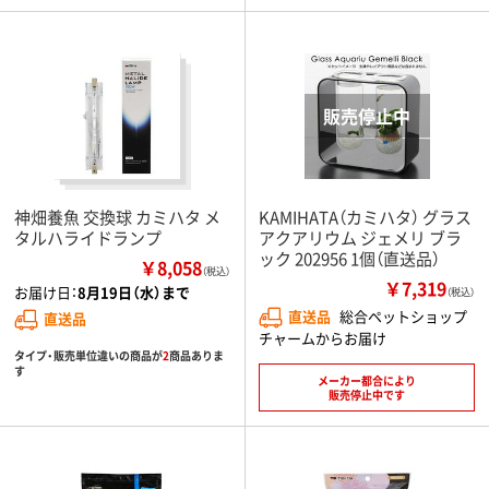
神畑養魚 交換球 カミハタ メ
KAMIHATA（カミハタ） グラス
タルハライドランプ
アクアリウム ジェメリ ブラ
ック 202956 1個（直送品）
￥8,058
（税込）
￥7,319
お届け日：
8月19日（水）まで
（税込）
直送品
総合ペットショップ
直送品
チャームからお届け
タイプ・販売単位違いの商品が
2
商品ありま
す
メーカー都合により
販売停止中です