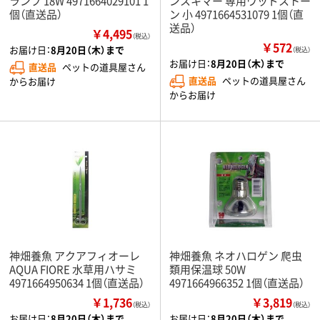
ランプ 18W 4971664029101 1
ンスキマー 専用ウッドストー
個（直送品）
ン 小 4971664531079 1個（直
送品）
￥4,495
（税込）
￥572
お届け日：
8月20日（木）まで
（税込）
お届け日：
8月20日（木）まで
直送品
ペットの道具屋さん
直送品
ペットの道具屋さん
からお届け
からお届け
神畑養魚 アクアフィオーレ
神畑養魚 ネオハロゲン 爬虫
AQUA FIORE 水草用ハサミ
類用保温球 50W
4971664950634 1個（直送品）
4971664966352 1個（直送品）
￥1,736
￥3,819
（税込）
（税込）
お届け日：
8月20日（木）まで
お届け日：
8月20日（木）まで