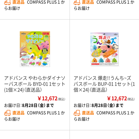
直送品
COMPASS PLUS１か
直送品
COMPASS PLUS１か
らお届け
らお届け
アドバンス やわらかダイナソ
アドバンス 爆走!!うんち~ズ
ーバスボール BYD-01 1セット
バスボール BUP-01 1セット(1
(1個×24)（直送品）
個×24)（直送品）
￥12,672
￥12,672
（税込）
（税込）
お届け日：
8月28日（金）まで
お届け日：
8月28日（金）まで
直送品
COMPASS PLUS１か
直送品
COMPASS PLUS１か
らお届け
らお届け