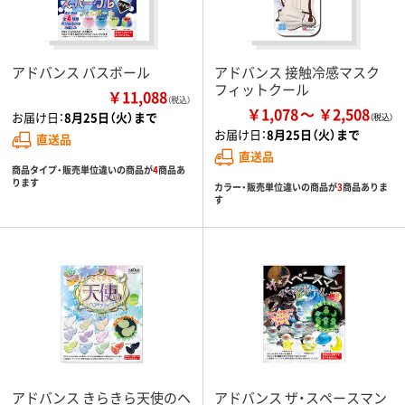
アドバンス バスボール
アドバンス 接触冷感マスク
フィットクール
￥11,088
（税込）
￥1,078
￥2,508
お届け日：
8月25日（火）まで
お届け日：
8月25日（火）まで
直送品
直送品
商品タイプ・販売単位違いの商品が
4
商品あ
ります
カラー・販売単位違いの商品が
3
商品ありま
す
アドバンス きらきら天使のヘ
アドバンス ザ・スペースマン