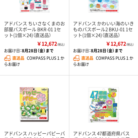
アドバンス ちいさなくまのお
アドバンス かわいい海のいき
部屋バスボール BKR-01 1セ
ものバスボール2 BKU-01 1セ
ット(1個×24)（直送品）
ット(1個×24)（直送品）
￥12,672
￥12,672
（税込）
（税込）
お届け日：
8月28日（金）まで
お届け日：
8月28日（金）まで
直送品
COMPASS PLUS１か
直送品
COMPASS PLUS１か
らお届け
らお届け
アドバンス ハッピーパピーバ
アドバンス 47都道府県バス