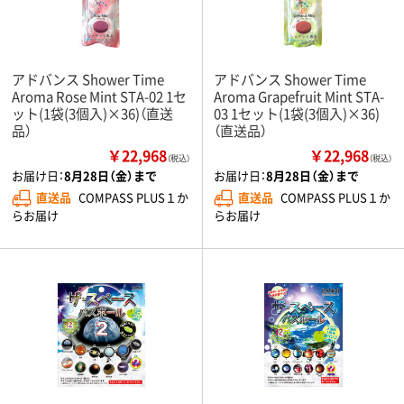
アドバンス Shower Time
アドバンス Shower Time
Aroma Rose Mint STA-02 1セ
Aroma Grapefruit Mint STA-
ット(1袋(3個入)×36)（直送
03 1セット(1袋(3個入)×36)
品）
（直送品）
￥22,968
￥22,968
（税込）
（税込）
お届け日：
8月28日（金）まで
お届け日：
8月28日（金）まで
直送品
COMPASS PLUS１か
直送品
COMPASS PLUS１か
らお届け
らお届け