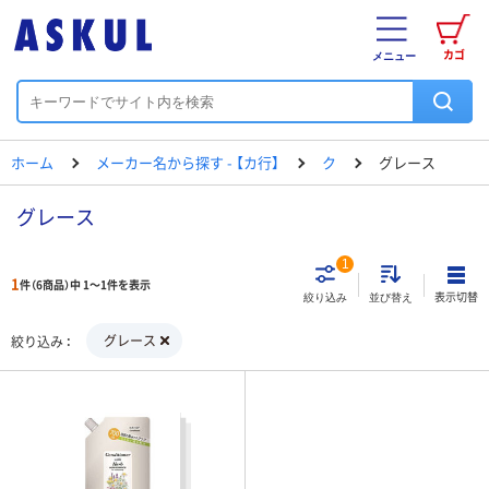
カゴ
メニュー
ホーム
メーカー名から探す - 【カ行】
ク
グレース
グレース
1
1
件（6商品）中 1～1件を表示
表示切替
絞り込み
並び替え
グレース
絞り込み