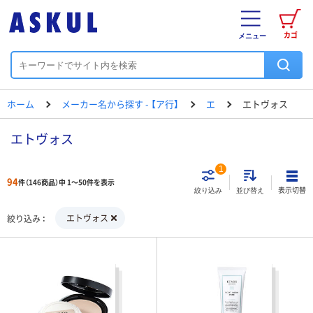
カゴ
メニュー
ホーム
メーカー名から探す - 【ア行】
エ
エトヴォス
エトヴォス
1
94
件（146商品）中 1～50件を表示
表示切替
絞り込み
並び替え
エトヴォス
絞り込み