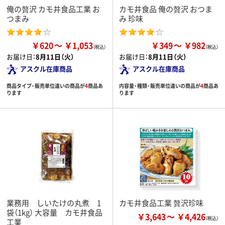
俺の贅沢 カモ井食品工業 お
カモ井食品 俺の贅沢 おつま
つまみ
み 珍味
￥620
￥1,053
￥349
￥982
お届け日：
8月11日（火）
お届け日：
8月11日（火）
アスクル在庫商品
アスクル在庫商品
商品タイプ・販売単位違いの商品が
4
商品あ
内容量・種類・販売単位違いの商品が
4
商品あ
ります
ります
業務用 しいたけの丸煮 1
カモ井食品工業 贅沢珍味
袋（1kg） 大容量 カモ井食品
￥3,643
￥4,426
工業