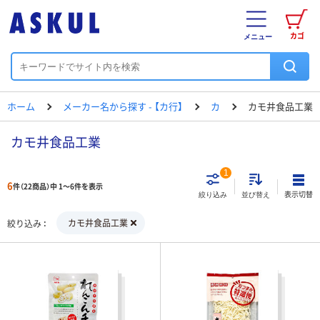
カゴ
メニュー
ホーム
メーカー名から探す - 【カ行】
カ
カモ井食品工業
カモ井食品工業
1
6
件（22商品）中 1～6件を表示
表示切替
絞り込み
並び替え
カモ井食品工業
絞り込み