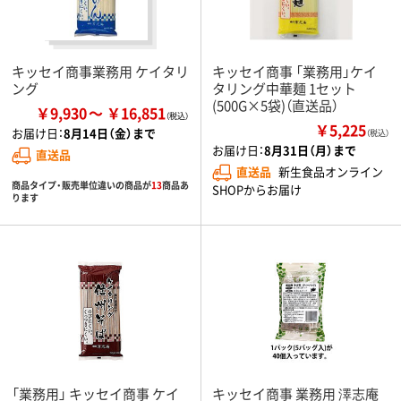
キッセイ商事業務用 ケイタリ
キッセイ商事 「業務用」ケイ
ング
タリング中華麺 1セット
(500G×5袋)（直送品）
￥9,930
￥16,851
￥5,225
お届け日：
8月14日（金）まで
（税込）
お届け日：
8月31日（月）まで
直送品
直送品
新生食品オンライン
商品タイプ・販売単位違いの商品が
13
商品あ
SHOPからお届け
ります
「業務用」 キッセイ商事 ケイ
キッセイ商事 業務用 澤志庵