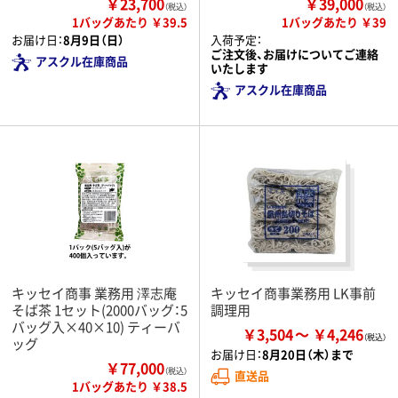
￥23,700
￥39,000
（税込）
（税込）
1バッグあたり ￥39.5
1バッグあたり ￥39
お届け日：
8月9日（日）
入荷予定：
ご注文後、お届けについてご連絡
アスクル在庫商品
いたします
アスクル在庫商品
キッセイ商事 業務用 澤志庵
キッセイ商事業務用 LK事前
そば茶 1セット(2000バッグ：5
調理用
バッグ入×40×10) ティーバ
￥3,504
￥4,246
ッグ
お届け日：
8月20日（木）まで
￥77,000
（税込）
直送品
1バッグあたり ￥38.5