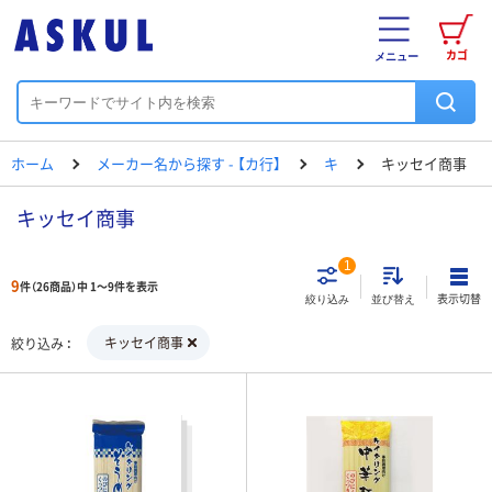
カゴ
メニュー
ホーム
メーカー名から探す - 【カ行】
キ
キッセイ商事
キッセイ商事
1
9
件（26商品）中 1～9件を表示
表示切替
絞り込み
並び替え
キッセイ商事
絞り込み